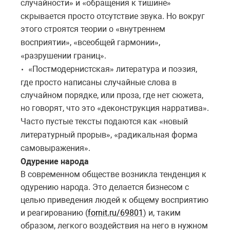
случайности
и
обращения к тишине
»
«
»
скрывается просто отсутствие звука. Но вокруг
этого строятся теории о
внутреннем
«
восприятии
,
всеобщей гармонии
,
»
«
»
разрушении границ
.
«
»
Постмодернистская
литература и поэзия,
• «
»
где просто написаны случайные слова в
случайном порядке, или проза, где нет сюжета,
но говорят, что это
деконструкция нарратива
.
«
»
Часто пустые тексты подаются как
новый
«
литературный прорыв
,
радикальная форма
»
«
самовыражения
.
»
Одурение народа
В современном обществе возникла тенденция к
одурению народа. Это делается бизнесом с
целью приведения людей к общему восприятию
и реагированию (
fornit.ru/69801
) и, таким
образом, легкого воздействия на него в нужном