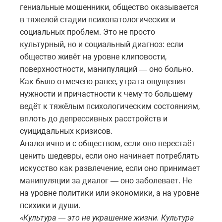
гениальные мошенники, общество оказывается
в тяжелой стадии психопатологических и
социальных проблем. Это не просто
культурный, но и социальный диагноз: если
общество живёт на уровне клиповости,
поверхностности, манипуляций
оно
больно
.
—
Как было отмечено ранее, утрата ощущения
нужности и причастности к чему-то большему
ведёт к тяжёлым психологическим состояниям,
вплоть до депрессивных расстройств и
суицидальных кризисов.
Аналогично и с обществом,
если
оно
перестаёт
ценить
шедевры
,
если
оно
начинает
потреблять
искусство
как
развлечение
,
если
оно
принимает
манипуляции
за
диалог
оно
заболевает
.
Не
—
на
уровне
политики
или
экономики
,
а
на
уровне
психики
и
души
.
Культура
это
не
украшение
жизни
.
Культура
«
—