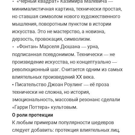
Чёрный
квадрат
Казимира
Малевича
• «
»
—
минималистичная
картина
,
технически
простая
,
но
ставшая
символом
нового
художественного
мышления
,
поворотным
пунктом
в
истории
искусства
.
Это
не
мастерство
,
а
новизна,
дерзость, провокация, символизм.
Фонтан
Марселя
Дюшана
урна
,
• «
»
—
подписанная
псевдонимом
.
Технически
не
—
произведение
искусства
,
но
концептуально
—
революционный
шаг
.
Считается
одним
из
самых
влиятельных
произведений
XX
века
.
Писательство Джоан Роулинг
её
проза
•
—
технически
не
сложна
,
но
история
,
эмоциональность
,
массовый
резонанс
сделали
Гарри
Поттера
культовым
.
«
»
О роли протекции
К любым примерам популярности шедевров
следует добавить: протекция влиятельных лиц,