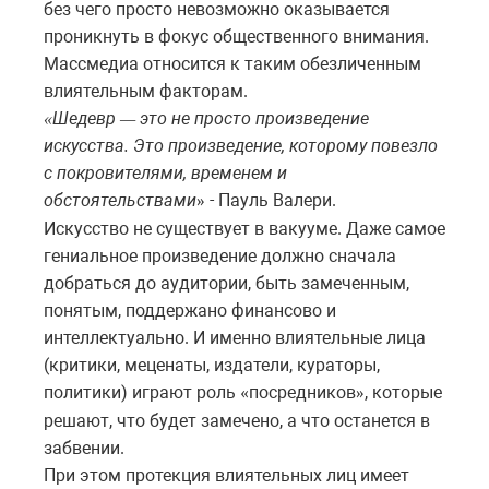
без чего просто невозможно оказывается
проникнуть в фокус общественного внимания.
Массмедиа относится к таким обезличенным
влиятельным факторам.
Шедевр
это
не
просто
произведение
«
—
искусства
.
Это
произведение
,
которому
повезло
с
покровителями
,
временем
и
обстоятельствами
-
Пауль
Валери
.
»
Искусство не существует в вакууме. Даже самое
гениальное произведение должно сначала
добраться до аудитории, быть замеченным,
понятым, поддержано финансово и
интеллектуально. И именно влиятельные лица
(критики, меценаты, издатели, кураторы,
политики) играют роль
посредников
,
которые
«
»
решают
,
что
будет
замечено
,
а
что
останется
в
забвении
.
При этом протекция влиятельных лиц имеет