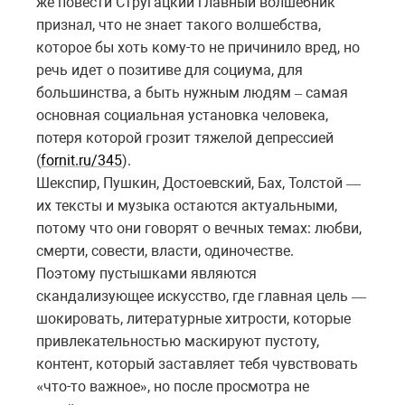
же повести Стругацкий главный волшебник
признал, что не знает такого волшебства,
которое бы хоть кому-то не причинило вред, но
речь идет о позитиве для социума, для
большинства, а быть нужным людям
самая
–
основная социальная установка человека,
потеря которой грозит тяжелой депрессией
(
fornit.ru/345
).
Шекспир, Пушкин, Достоевский, Бах, Толстой
—
их
тексты
и
музыка
остаются
актуальными
,
потому
что
они
говорят
о
вечных темах: любви,
смерти, совести, власти, одиночестве.
Поэтому пустышками являются
скандализующее искусство, где главная цель
—
шокировать
, литературные хитрости, которые
привлекательностью маскируют пустоту,
контент, который заставляет тебя чувствовать
что
-
то
важное
,
но
после
просмотра
не
«
»