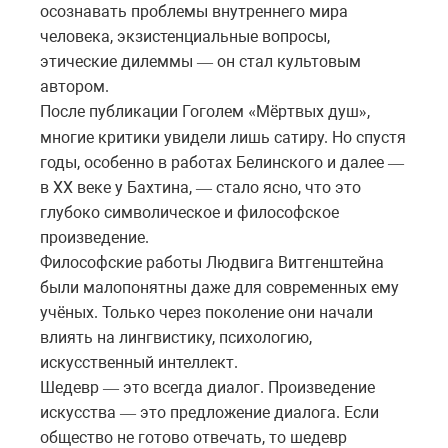
осознавать проблемы внутреннего мира
человека, экзистенциальные вопросы,
этические дилеммы
он
стал
культовым
—
автором.
После публикации Гоголем
Мёртвых
душ
,
«
»
многие
критики
увидели
лишь
сатиру
.
Но
спустя
годы
,
особенно
в
работах
Белинского
и
далее
—
в
XX
веке
у
Бахтина
,
стало
ясно
,
что
это
—
глубоко символическое и философское
произведение.
Философские работы Людвига Витгенштейна
были малопонятны даже для современных ему
учёных. Только через поколение они начали
влиять на лингвистику, психологию,
искусственный интеллект.
Шедевр
это
всегда
диалог. Произведение
—
искусства
это предложение диалога. Если
—
общество не готово отвечать, то шедевр