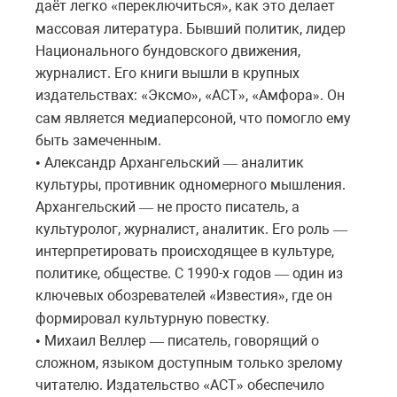
даёт легко
переключиться
,
как
это
делает
«
»
массовая
литература
. Бывший политик, лидер
Национального бундовского движения,
журналист. Его книги вышли в крупных
издательствах:
Эксмо
,
АСТ
,
Амфора
.
Он
«
»
«
»
«
»
сам
является
медиаперсоной
,
что
помогло
ему
быть
замеченным
.
Александр Архангельский
аналитик
•
—
культуры
,
противник
одномерного
мышления
.
Архангельский
не
просто
писатель
,
а
—
культуролог, журналист, аналитик. Его роль
—
интерпретировать
происходящее
в
культуре
,
политике
,
обществе
. С 1990-х годов
один
из
—
ключевых
обозревателей
Известия
,
где
он
«
»
формировал
культурную
повестку
.
Михаил Веллер
писатель
,
говорящий
о
•
—
сложном,
языком
доступным
только
зрелому
читателю
. Издательство
АСТ
обеспечило
«
»