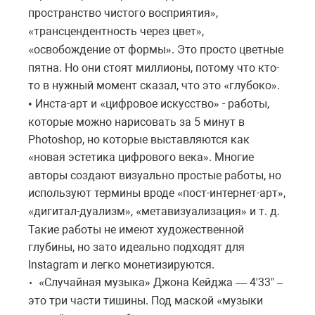
пространство чистого восприятия
,
»
трансцендентность через цвет
,
«
»
освобождение от формы
. Это просто цветные
«
»
пятна. Но они стоят миллионы, потому что кто-
то в нужный момент сказал, что это
глубоко
.
«
»
Инста-арт и
цифровое искусство
- работы,
•
«
»
которые можно нарисовать за 5 минут в
Photoshop, но которые выставляются как
новая эстетика цифрового века
. Многие
«
»
авторы создают визуально простые работы, но
используют термины вроде
пост-интернет-арт
,
«
»
дигитал-дуализм
,
метавизуализация
и т. д.
«
»
«
»
Такие работы не имеют художественной
глубины, но зато идеально подходят для
Instagram и легко монетизируются.
Случайная музыка
Джона Кейджа
4'33"
• «
»
—
–
это три части тишины. Под маской
музыки
«