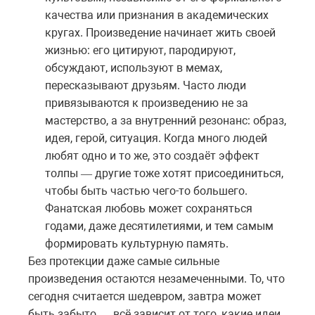
качества или признания в академических
кругах. Произведение начинает жить своей
жизнью: его цитируют, пародируют,
обсуждают, используют в мемах,
пересказывают друзьям. Часто люди
привязываются к произведению не за
мастерство, а за внутренний резонанс: образ,
идея, герой, ситуация. Когда много людей
любят одно и то же, это создаёт эффект
толпы
другие
тоже
хотят
присоединиться
,
—
чтобы
быть
частью
чего
-
то
большего
.
Фанатская любовь может сохраняться
годами, даже десятилетиями, и тем самым
формировать культурную память.
Без протекции даже самые сильные
произведения остаются незамеченными. То, что
сегодня считается шедевром, завтра может
быть забыто
всё
зависит
от
того
,
какие
идеи
—