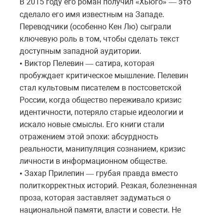
В 2015 году его роман получил
Хьюго
это
«
»
—
сделало
его
имя
известным
на
Западе
.
Переводчики (особенно Кен Лю) сыграли
ключевую роль в том, чтобы сделать текст
доступным западной аудитории.
Виктор Пелевин
сатира
,
которая
•
—
пробуждает
критическое
мышление
. Пелевин
стал культовым писателем в постсоветской
России, когда общество переживало кризис
идентичности, потеряло старые идеологии и
искало новые смыслы. Его книги стали
отражением этой эпохи: абсурдность
реальности, манипуляция сознанием, кризис
личности в информационном обществе.
Захар Прилепин
грубая
правда
вместо
•
—
политкорректных
историй
. Резкая, болезненная
проза, которая заставляет задуматься о
национальной памяти, власти и совести. Не