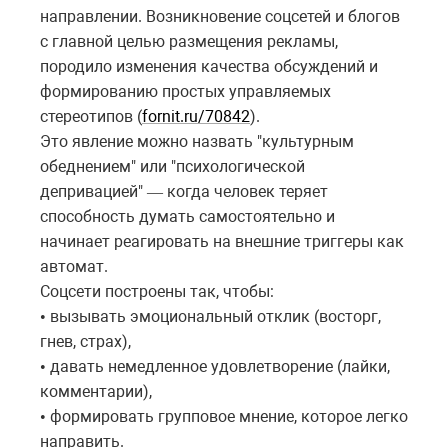
направлении. Возникновение соцсетей и блогов
с главной целью размещения рекламы,
породило изменения качества обсуждений и
формированию простых управляемых
стереотипов (
fornit.ru/70842
).
Это явление можно назвать "культурным
обеднением" или "психологической
депривацией"
когда
человек
теряет
—
способность
думать
самостоятельно
и
начинает
реагировать
на
внешние
триггеры
как
автомат
.
Соцсети построены так, чтобы:
вызывать эмоциональный отклик (восторг,
•
гнев, страх),
давать немедленное удовлетворение (лайки,
•
комментарии),
формировать групповое мнение, которое легко
•
направить.