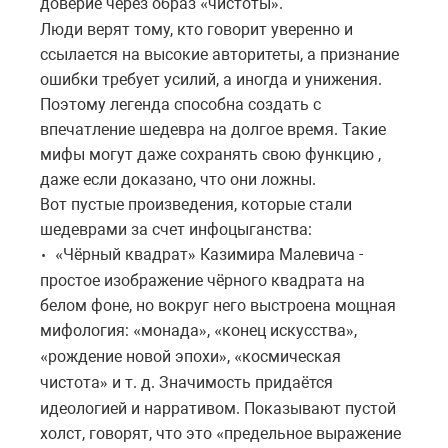
доверие через образ
чистоты
.
«
»
Люди верят тому, кто говорит уверенно и
ссылается на высокие авторитеты, а признание
ошибки требует усилий, а иногда и унижения.
Поэтому легенда способна создать с
впечатление шедевра на долгое время. Такие
мифы могут даже сохранять свою функцию ,
даже если доказано, что они ложны.
Вот пустые произведения, которые стали
шедеврами за счет инфоцыганства:
Чёрный квадрат
Казимира Малевича -
• «
»
простое изображение чёрного квадрата на
белом фоне, но вокруг него выстроена мощная
мифология:
монада
,
конец искусства
,
«
»
«
»
рождение новой эпохи
,
космическая
«
»
«
чистота
и т. д. Значимость придаётся
»
идеологией и нарративом. Показывают пустой
холст, говорят, что это
предельное выражение
«