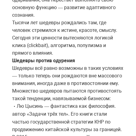
основную функцию
развитие адаптивного
—
сознания.
Тысячи лет шедевры рождались там, где
человек стремился к истине, красоте, смыслу.
Сегодня эти ценности вытесняются логикой
клика (clickbait), алгоритма, популизма и
прямого влияния.
Шедевры против одурения
Шедевры всё равно возможны в таких условиях
только
теперь
они
рождаются
вне массового
—
внимания, иногда даже в противостоянии ему.
Множество шедевров пытаются противостоять
такой тенденции, навязываемой бизнесом:
Лю Цысинь
фантастика
как
философия
.
•
—
автор
Задачи
трёх
тел
. Его книги стали
«
»
частью государственной стратегии КНР по
продвижению китайской культуры за границей.