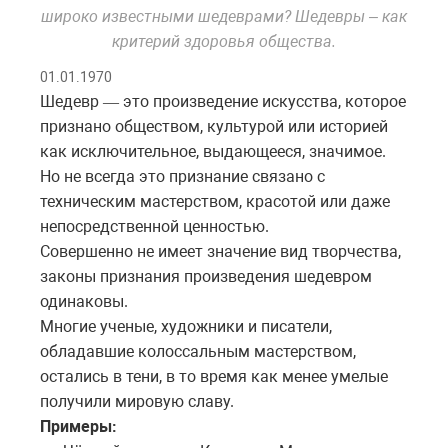
широко известными шедеврами? Шедевры – как
критерий здоровья общества.
01.01.1970
Шедевр
это
произведение
искусства
,
которое
—
признано
обществом
,
культурой
или
историей
как
исключительное
,
выдающееся
,
значимое
.
Но
не
всегда
это
признание
связано
с
техническим
мастерством
,
красотой
или
даже
непосредственной
ценностью
.
Совершенно не имеет значение вид творчества,
законы признания произведения шедевром
одинаковы.
Многие ученые, художники и писатели,
обладавшие колоссальным мастерством,
остались в тени, в то время как менее умелые
получили мировую славу.
Примеры: