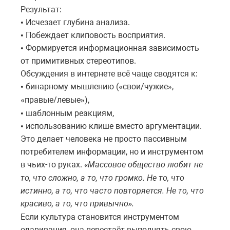
Результат:
Исчезает глубина анализа.
•
Побеждает клиповость восприятия.
•
Формируется информационная зависимость
•
от примитивных стереотипов.
Обсуждения в интернете всё чаще сводятся к:
бинарному мышлению (
свои
/
чужие
,
•
«
»
правые
/
левые
),
«
»
шаблонным реакциям,
•
использованию клише вместо аргументации.
•
Это делает человека не просто пассивным
потребителем информации, но и инструментом
в чьих-то руках.
Массовое
общество
любит
не
«
то
,
что
сложно
,
а
то
,
что
громко
.
Не
то
,
что
истинно
,
а
то
,
что
часто
повторяется
.
Не
то
,
что
красиво
,
а
то
,
что
привычно
.
»
Если культура становится инструментом
одаривания, она перестаёт выполнять свою