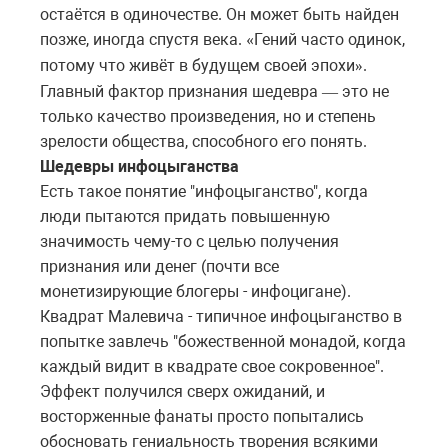
остаётся в одиночестве. Он может быть найден
позже, иногда спустя века.
Гений часто одинок,
«
потому что живёт в будущем своей эпохи
.
»
Главный фактор признания шедевра
это
не
—
только
качество
произведения
,
но
и
степень
зрелости
общества
,
способного
его
понять
.
Шедевры инфоцыганства
Есть такое понятие "инфоцыганство", когда
люди пытаются придать повышенную
значимость чему-то с целью получения
признания или денег (почти все
монетизирующие блогеры - инфоцигане).
Квадрат Малевича - типичное инфоцыганство в
попытке завлечь "божественной монадой, когда
каждый видит в квадрате свое сокровенное".
Эффект получился сверх ожиданий, и
восторженные фанаты просто попытались
обосновать гениальность творения всякими