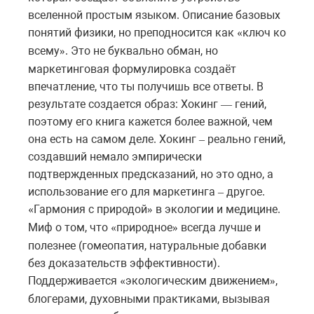
вселенной простым языком. Описание базовых
понятий физики, но преподносится как
ключ ко
«
всему
. Это не буквально обман, но
»
маркетинговая формулировка создаёт
впечатление, что ты получишь все ответы. В
результате создается образ: Хокинг
гений,
—
поэтому его книга кажется более важной, чем
она есть на самом деле. Хокинг
реально гений,
–
создавший немало эмпирически
подтвержденных предсказаний, но это одно, а
использование его для маркетинга
другое.
–
Гармония с природой
в экологии и медицине.
«
»
Миф о том, что
природное
всегда лучше и
«
»
полезнее (гомеопатия, натуральные добавки
без доказательств эффективности).
Поддерживается
экологическим движением
,
«
»
блогерами, духовными практиками, вызывая