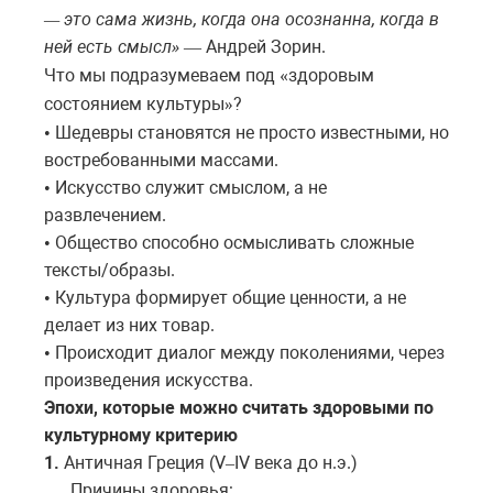
это
сама
жизнь
,
когда
она
осознанна
,
когда
в
—
ней
есть
смысл
Андрей
Зори
н.
»
—
Что мы подразумеваем под
здоровым
«
состоянием
культуры
?
»
Шедевры становятся не просто известными, но
•
востребованными массами.
Искусство служит смыслом, а не
•
развлечением.
Общество способно осмысливать сложные
•
тексты/образы.
Культура формирует общие ценности, а не
•
делает из них товар.
Происходит диалог между поколениями, через
•
произведения искусства.
Эпохи, которые можно считать здоровыми по
культурному критерию
1.
Античная Греция (V
IV
века
до
н
.
э
.)
–
Причины здоровья: