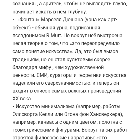
сознания
, а зритель, чтобы не выглядеть глупо,
»
начинает искать в нём глубину.
Фонтан
Марселя Дюшана (урна как арт-
• «
»
объект) - обычная урна, подписанная
псевдонимом R.Mutt. Но вокруг неё выстроена
целая теория о том, что
это переопределило
«
само понятие искусства
. Да, это был вызов
»
традициям, но он стал культовым скорее
благодаря мифу , чем художественной
ценности. СМИ, кураторы и теоретики искусства
наделили его сверхзначимостью, и теперь он
входит в список самых важных произведений
XX века.
Искусство минимализма (например, работы
•
Эллсворта Келли или Эгона фон Хансверкера),
например, канвасы с одним цветом, полотна с
геометрическими фигурами. Вокруг таких работ
строятся философские нарративы:
это
«