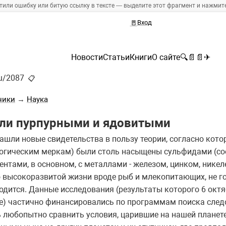
тили ошибку или битую ссылку в тексте — выделите этот фрагмент и нажмите 
🚪
Вход
Новости
Статьи
Книги
О сайте
🔍
📄
📄
✈
ru/2087
📋
ники
→
Наука
ли пурпурными и ядовитыми
ашли новые свидетельства в пользу теории, согласно кот
логическим меркам) были столь насыщены сульфидами (со
тами, в основном, с металлами - железом, цинком, никеле
 высокоразвитой жизни вроде рыб и млекопитающих, не го
ходится. Данные исследования (результаты которого 6 окт
e) частично финансировались по программам поиска след
 любопытно сравнить условия, царившие на нашей планете