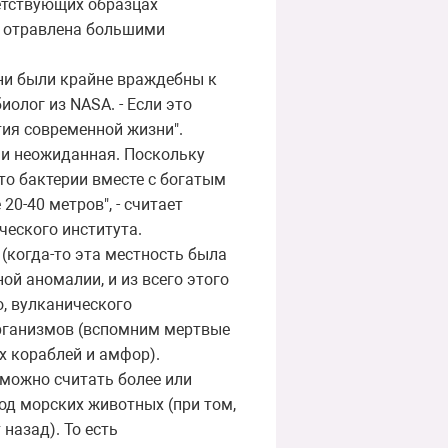
ветствующих образцах
а отравлена большими
ени были крайне враждебны к
иолог из NASA. - Если это
тия современной жизни".
 и неожиданная. Поскольку
что бактерии вместе с богатым
0-40 метров", - считает
ческого института.
(когда-то эта местность была
ой аномалии, и из всего этого
о, вулканического
организмов (вспомним мертвые
х кораблей и амфор).
 можно считать более или
од морских животных (при том,
назад). То есть