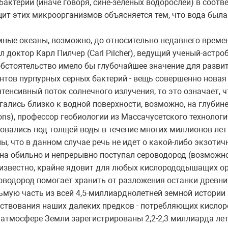
актерий (иначе говоря, сине-зеленых водорослей) в соот
ит этих микроорганизмов объясняется тем, что вода был
земные океаны, возможно, до относительно недавнего врем
 доктор Карл Пилчер (Carl Pilcher), ведущий ученый-астроб
 обстоятельство имело бы глубочайшее значение для разви
тов пурпурных серных бактерий - вещь совершенно новая
тенсивный поток солнечного излучения, то это означает, 
лись близко к водной поверхности, возможно, на глубине 2
s), профессор геобиологии из Массачусетского технологи
ались под толщей воды в течение многих миллионов лет 
ы, что в данном случае речь не идет о какой-либо экзотичн
мена обильно и непрерывно поступал сероводород (возможн
к известно, крайне ядовит для любых кислорододышащих 
роводород помогает хранить от разложения останки древни
ьмую часть из всей 4,5-миллиарднолетней земной истории
ствования наших далеких предков - потребляющих кислор
атмосфере Земли зарегистрированы 2,2-2,3 миллиарда лет 