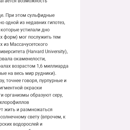
олагается возможность
де. При этом сульфидные
о одной из недавних гипотез,
 которые устилали дно
их форм) мог послужить тем
х из Массачусетского
верситета (Harvard University),
овала окаменелости,
ралах возрастом 1,6 миллиарда
ые на весь мир рудники).
у, точнее говоря, пурпурные и
пигментной окраски
ти организмы образуют серу,
 хлорофиллов
ут жить и размножаться
 солнечному свету (впрочем, к
рских водорослей и