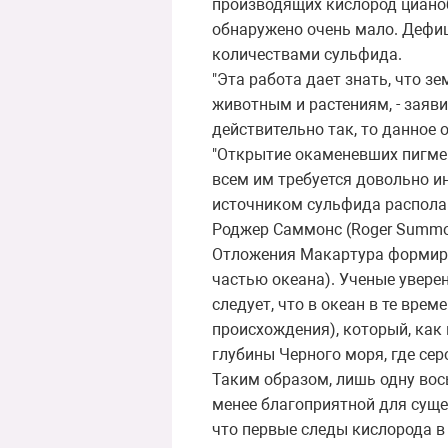
производящих кислород цианоб
обнаружено очень мало. Дефиц
количествами сульфида.
"Эта работа дает знать, что 
животным и растениям, - заявил
действительно так, то данное
"Открытие окаменевших пигмен
всем им требуется довольно ин
источником сульфида располага
Роджер Саммонс (Roger Summon
Отложения Макартура формиров
частью океана). Ученые уверен
следует, что в океан в те вре
происхождения), который, ка
глубины Черного моря, где се
Таким образом, лишь одну вос
менее благоприятной для суще
что первые следы кислорода в 