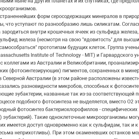
нными ныне на других планетах и их спутниках, где предп
кроорганизмов.
ространеннейших форм серосодержащих минералов в приро
, что уступают по разнообразию лишь силикатам. Согласн
 зародиться внутри крошечных ячеек из сульфида железа,
ульфид железа (несмотря на свою "ядовитость" для высш
"самособраться" прототипам будущих клеток. Группа учены
sachusetts Institute of Technology - MIT) и Гарвардского уни
с коллегами из Австралии и Великобритании, проанализир
ких (фотосинтезирующих) пигментов, сохраненных в мине
в Северной Австралии (в этом районе расположены известн
казались разновидности микробов, способных к фотосинтез
ющие эубактерии, названные так из-за соответствующей 
роцессе подобного фотосинтеза не выделяется, вместо О2 э
родный фотосинтез бактериохлорофиллов - специфических
) эубактерий). Такие одноклеточные микроорганизмы мог
 них имеется доступ одновременно как к сульфидам, так и к
весьма неприхотливы). При этом окаменевших останков мо