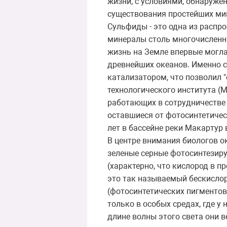
жизни, с условиями, обнаруже
существования простейших ми
Сульфиды - это одна из расп
минералы столь многочисленны
жизнь на Земле впервые могла
древнейших океанов. Именно с
катализатором, что позволил 
технологического института (Mas
работающих в сотрудничестве 
оставшиеся от фотосинтетичес
лет в бассейне реки Макартур 
В центре внимания биологов о
зеленые серные фотосинтезиру
(характерно, что кислород в п
это так называемый бескисло
(фотосинтетических пигментов
только в особых средах, где у
длине волны этого света они 