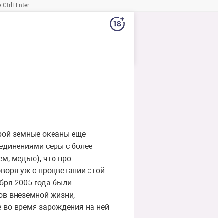
Ctrl+Enter
орой земные океаны еще
единениями серы с более
м, медью), что про
воря уж о процветании этой
ября 2005 года были
ов внеземной жизни,
 во время зарождения на ней