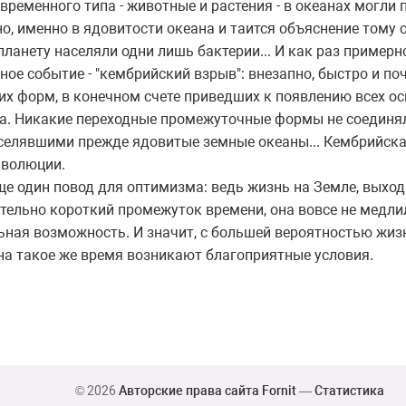
ременного типа - животные и растения - в океанах могли
о, именно в ядовитости океана и таится объяснение тому с
анету населяли одни лишь бактерии... И как раз примерно
ное событие - "кембрийский взрыв": внезапно, быстро и п
х форм, в конечном счете приведших к появлению всех о
а. Никакие переходные промежуточные формы не соединял
селявшими прежде ядовитые земные океаны... Кембрийска
эволюции.
ще один повод для оптимизма: ведь жизнь на Земле, выход
ельно короткий промежуток времени, она вовсе не медлила
ьная возможность. И значит, с большей вероятностью жиз
 на такое же время возникают благоприятные условия.
© 2026
Авторские права сайта Fornit
—
Статистика