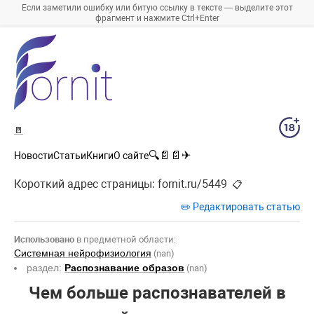
Если заметили ошибку или битую ссылку в тексте — выделите этот
фрагмент и нажмите Ctrl+Enter
🚪
🔍
📄
📄
✈
Новости
Статьи
Книги
О сайте
Короткий адрес страницы:
fornit.ru/5449
📋
✏️ Редактировать статью
Использовано
в предметной области:
Системная нейрофизиология
(nan)
раздел:
Распознавание образов
(nan)
Чем больше распознавателей в