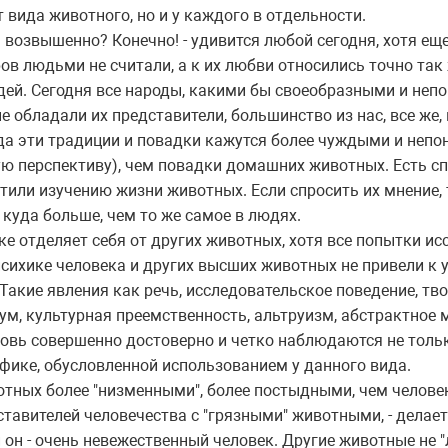
т вида животного, но и у каждого в отдельности.
возвышенно? Конечно! - удивится любой сегодня, хотя еще
в людьми не считали, а к их любви относились точно так 
дей. Сегодня все народы, какими бы своеобразными и неп
 обладали их представители, большинство из нас, все же,
да эти традиции и повадки кажутся более чуждыми и непо
ую перспективу), чем повадки домашних животных. Есть с
или изучению жизни животных. Если спросить их мнение, т
куда больше, чем то же самое в людях.
е отделяет себя от других животных, хотя все попытки ис
сихике человека и других высших животных не привели к у
. Такие явления как речь, исследовательское поведение, тв
ум, культурная преемственность, альтруизм, абстрактное
бовь совершенно достоверно и четко наблюдаются не тольк
ифике, обусловленной использованием у данного вида.
вотных более "низменными", более постыдными, чем челове
тавителей человечества с "грязными" животными, - делает
он - очень невежественный человек. Другие животные не "л