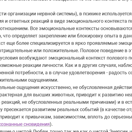
сти организации нервной системы), в психике используется
я и ответных реакций в виде эмоционального контекста п
отношением. Все эмоциональные контексты основываются
, что определяет закрепление или блокировку опыта в дан
кст еще более специализируется в ярко проявляемые эмоц
трицательные или положительные. Половое поведение в э
е условия возбуждают эмоциональный контекст полового по
озможные реакции личности. Как и в других случаях, наблю
енной потребности, а в случае удовлетворения - радость 
ожительными ощущениями.
льные ощущения искусственно, не обусловленная действ
арактерная для высших животных, приводит к развитию не
реакций, не обусловленных реальными причинами) и в ес
у пресекается развитием реальных событий (в качестве о
 приводит к привычкам, зависимостям, вплоть до серьезн
сознанные сновидения
).
ящие о чистой Любви, точно так же как о чистой Энергии, 