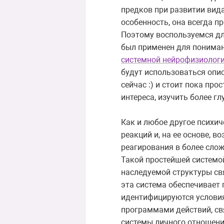
предков при развитии вида
особенность, она всегда п
Поэтому воспользуемся дл
был применен для пониман
системной нейрофизиолог
будут использоваться опи
сейчас :) и стоит пока пр
интереса, изучить более г
Как и любое другое психи
реакций и, на ее основе, 
реагирования в более слож
Такой простейшей системой
наследуемой структуры св
эта система обеспечивает
идентифицируются условия
программами действий, св
системы личного отношения