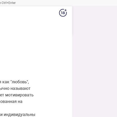
Ctrl+Enter
 как "любовь",
бычно называют
жет мотивировать
нованная на
ы и индивидуальны