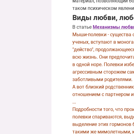
материал, позволяющий бол
таком психическом явлени
Виды любви, люб
В статье
Механизмы любви
Мыши-полевки - существа 
ученых, вступают в моног
"действо", продолжающеес
всю жизнь. Они предпочита
в одной норе. Полевки из
агрессивным сторожем сам
заботливыми родителями.
А вот близкий родственник
отношением с партнером и 
...
Подробности того, что про
полевки спариваются, выд
выделение этих гормонов 
такими же мимолетными, ка