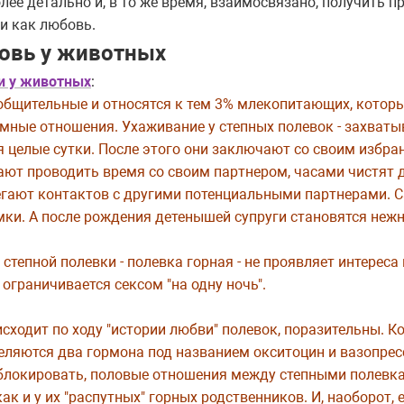
ее детально и, в то же время, взаимосвязано, получить п
и как любовь.
овь у животных
 у животных
:
общительные и относятся к тем 3% млекопитающих, котор
амные отношения. Ухаживание у степных полевок - захват
я целые сутки. После этого они заключают со своим избра
ют проводить время со своим партнером, часами чистят д
бегают контактов с другими потенциальными партнерами. 
ки. А после рождения детенышей супруги становятся неж
 степной полевки - полевка горная - не проявляет интерес
ограничивается сексом "на одну ночь".
исходит по ходу "истории любви" полевок, поразительны. К
еляются два гормона под названием окситоцин и вазопрес
блокировать, половые отношения между степными полевк
к и у их "распутных" горных родственников. И, наоборот, 