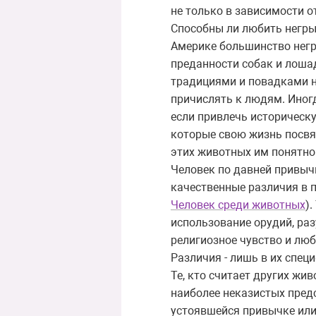
не только в зависимости о
Способны ли любить негры 
Америке большинство негро
преданности собак и лоша
традициями и повадками не
причислять к людям. Иног
если привлечь историческ
которые свою жизнь посвят
этих животных им понятно 
Человек по давней привычк
качественные различия в п
Человек среди животных
)
использование орудий, раз
религиозное чувство и лю
Различия - лишь в их спец
Те, кто считает других жи
наиболее неказистых предс
устоявшейся привычке или 