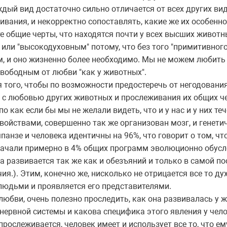
аждый вид достаточно сильно отличается от всех других ви
вания, и некорректно сопоставлять, какие же их особеннос
те общие черты, что находятся почти у всех высших животн
ли "высокодуховным" потому, что без того "примитивного",
, и оно жизненно более необходимо. Мы не можем любить 
свободным от любви "как у животных".
я того, чтобы по возможности предостеречь от негодовани
 с любовью других животных и прослеживания их общих че
о как если бы мы не желали видеть, что и у нас и у них т
свойствами, совершенно так же организован мозг, и генети
анзе и человека идентичны на 96%, что говорит о том, чт
начали примерно в 4% общих программ эволюционно обус
ека развивается так же как и обезъяний и только в самой п
я.). Этим, конечно же, нисколько не отрицается все то ду
 людьми и проявляется его представителями.
юбви, очень полезно проследить, как она развивалась у 
нервной системы и какова специфика этого явления у чело
прослеживается, человек имеет и использует все то, что ем