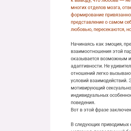
к выводу, что любовь — не
многих отделов мозга, отв
формирование привязаннос
представление о самом се
любовью, пересекаются, н
Начинаясь как эмоция, пр
взаимоотношения этой пары
оказывается возможным ис
адаптивности. Не удивите
отношений легко вызывают
условий взаимодействий. 
мотивирующий сексуальное 
индивидуальных особенно
поведения.
Вот в этой фразе заключен
В следующих приводимых с