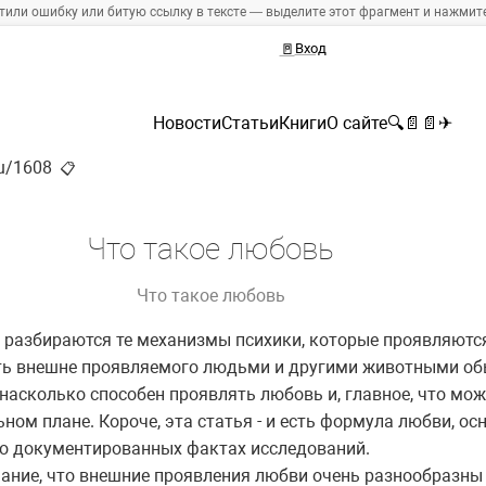
тили ошибку или битую ссылку в тексте — выделите этот фрагмент и нажмите 
🚪
Вход
Новости
Статьи
Книги
О сайте
🔍
📄
📄
✈
ru/1608
📋
Что такое любовь
Что такое любовь
 разбираются те механизмы психики, которые проявляются
сть внешне проявляемого людьми и другими животными о
 насколько способен проявлять любовь и, главное, что мо
ном плане. Короче, эта статья - и есть формула любви, ос
о документированных фактах исследований.
мание, что внешние проявления любви очень разнообразн