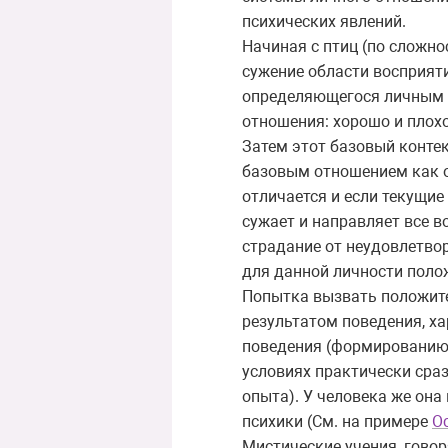
психических явлений.
Начиная с птиц (по сложно
сужение области восприяти
определяющегося личным 
отношения: хорошо и плохо
Затем этот базовый конте
базовым отношением как о
отличается и если текущи
сужает и направляет все в
страдание от неудовлетвор
для данной личности пол
Попытка вызвать положите
результатом поведения, х
поведения (формированию 
условиях практически сраз
опыта). У человека же она
психики (См. на примере
О
Мистические учения, говор