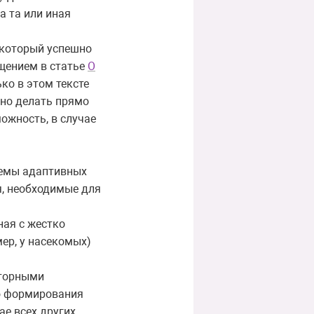
а та или иная
 который успешно
щением в статье
О
ко в этом тексте
ьно делать прямо
можность, в случае
темы адаптивных
я, необходимые для
ная с жестко
ер, у насекомых)
оторными
го формирования
ае всех других