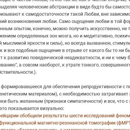
, выделяя человеческие абстракции в виде будто бы самост
ризывают к самодостаточности такой Любви, вне зависимо
овий возникновения любви. Само ощущение любви в той фо
нным опытом, конечно, можно получить искусственно, не 
ением определенных зон мозга, но и медитативно, психич
 мыслимой яркости и силы), но всегда вызванное, стимули
как и все подобные ощущение в отрыве от какого бы то ни 
 к развитию поведенческой неадекватности, и ни к чему бо
анию", а совсем наоборот, к утрате тонкого, совершенног
ствительности.).
 формировавшееся для обеспечения репродуктивности с 
генетическим материалом), с необходимостью затрагивает
и быть желанным (признаки симпатичности) и все, что с 
это показывается визуально:
ейцарии обобщили результаты шести исследований феном
функциональной магнитно-резонансной томографии (фМРТ