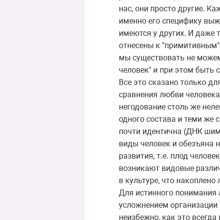
нас, они просто другие. К
именно его специфику выжи
имеются у других. И даже 
отнесены к "примитивным" и
мы существовать не можем
человек" и при этом быть 
Все это сказано только дл
сравнения любви человека
негодование столь же нелеп
одного состава и теми же 
почти идентична (ДНК шимп
виды человек и обезъяна 
развития, т.е. плод челов
возникают видовые различи
в культуре, что накоплено
Для истинного понимания л
усложнением организации 
неизбежно, как это всегда 