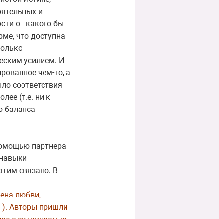
оятельных и
сти от какого бы
рме, что доступна
только
еским усилием. И
рованное чем-то, а
было соответствия
лее (т.е. ни к
о баланса
помощью партнера
 навыки
этим связано. В
ена любви,
). Авторы пришли