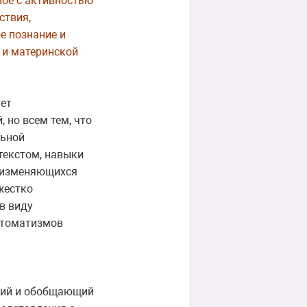
ное с активностью
ствия,
е познание и
 и материнской
ует
 но всем тем, что
льной
текстом, навыки
у изменяющихся
жестко
в виду
втоматизмов
ский и обобщающий