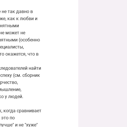
 не так давно в
же, как к любви и
онятными
 не может не
нятными (особенно
пециалисты,
о окажется, что в
следователей найти
спеху (см. сборник
орчество,
 мышление,
о у людей.
к, когда сравнивает
 это по
учше" и не "хуже"