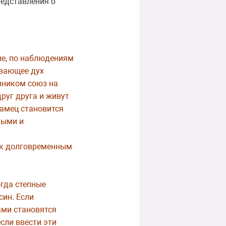
редставления о
ые, по наблюдениям
ывающее дух
нником союз на
руг друга и живут
Самец становится
ными и
а к долговременным
огда степные
син. Если
ами становятся
если ввести эти