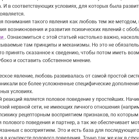
. И в соответствующих условиях, для которых была развит
роявляется.
я понимания такого явления как любовь тем же методом,
ия возникновения и развития психических явлений с обоб
ии
. Ознакомиться с этой статьей настолько важно, насколь
сываемые там принципы и механизмы. Но это не обязател
осто принять сказанное к сведению, чтобы потом иметь воз
лубоко и составить собственное мнение.
ческое явление, любовь развивалась от самой простой сис
возникали все более усложненные специфические дополнени
ных условиях.
 реакций является половое поведение у простейших. Начи
язей нервной сети, не имеющих личного отношения (наприм
 психику рецепторным восприятием признаков, по которым
 полового поведения и партнер, а так же обеспечивает м
язанных с восприятием. Это и есть база для последующе
 в контексте полового поведения. Точно так же как в случ