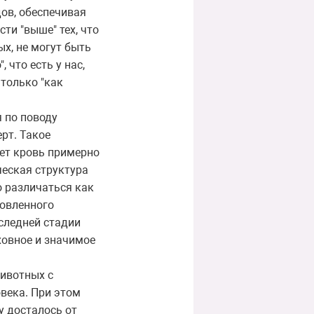
дов, обеспечивая
ти "выше" тех, что
ых, не могут быть
 что есть у нас,
только "как
я по поводу
рт. Такое
ечет кровь примерно
ческая структура
о различаться как
ловленного
оследней стадии
ховное и значимое
животных с
века. При этом
у досталось от