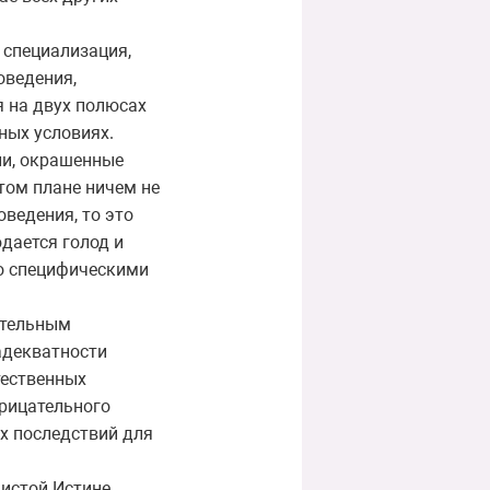
 специализация,
оведения,
 на двух полюсах
ных условиях.
ии, окрашенные
том плане ничем не
ведения, то это
дается голод и
со специфическими
ительным
адекватности
тественных
трицательного
ых последствий для
чистой Истине,