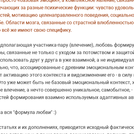
 просто «базовая эмоция», а комплексное явление, связан
ечающих за разные психические функции: чувство удоволь
тей, мотивацию целенаправленного поведения, социально
бе. Области мозга, связанные со страстной влюбленностью
о всё же имеют свою специфику.
едполагающая участника-пару (влечение), любовь формир
, связанные не только с уходом за потомством и защитой,
пользовать друг у друга в уже взаимной, а не индивидуа
льно, что, ассоциированные с древним эмоциональным кон
 активацию этого контекста и видоизменение его - в сил
Это уже может быть не базовый эмоциональный контекст, 
влечение, а нечто совершенно уникальное, самобытное, - 
стей формирования взаимно используемых адаптивных а
а вся "формула любви" :)
татьях и их дополнениях, приводится исходный фактиче