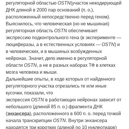
регуляторной областью
OSTN
(участок некодирующей
ДНК длиной в 2000 пар оснований (п. о.),
расположенный непосредственно перед геном).
Выяснилось, что человеческая (но не мышиная)
регуляторная область
OSTN
обеспечивает
экспрессию подконтрольного гена (в эксперименте —
люциферазы, а в естественных условиях —
OSTN
) и
в человеческих, и в мышиных возбужденных
нейронах. Значит, дело именно в регуляторной
области
OSTN
, а не в разных наборах ТФ в клетках
мозга человека и мыши.
Дальнейшие опыты, в ходе которых от найденного
регуляторного участка отрезались те или иные
кусочки, показали, что
экспрессия
OSTN
в работающих нейронах зависит от
небольшого (длиной 85 п. о.) фрагмента ДНК
(
энхансера
), расположенного в 600 п. о. перед точкой
начала транскрипции
OSTN
. Внутри энхансера
находятся три коротких (длиной по 10 нуклеотидов)