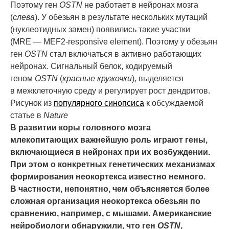
Поэтому ген
OSTN
не работает в нейронах мозга
(
слева
). У обезьян в результате нескольких мутаций
(нуклеотидных замен) появились такие участки
(MRE — MEF2-responsive element). Поэтому у обезьян
ген
OSTN
стал включаться в активно работающих
нейронах. Сигнальный белок, кодируемый
геном
OSTN
(
красные кружочки
), выделяется
в межклеточную среду и регулирует рост дендритов.
Рисунок из
популярного синопсиса
к обсуждаемой
статье в
Nature
В развитии коры головного мозга
млекопитающих важнейшую роль играют гены,
включающиеся в нейронах при их возбуждении.
При этом о конкретных генетических механизмах
формирования неокортекса известно немного.
В частности, непонятно, чем объясняется более
сложная организация неокортекса обезьян по
сравнению, например, с мышами. Американские
нейробиологи обнаружили, что ген
OSTN
,