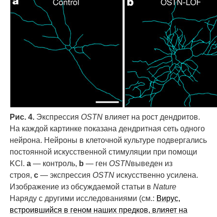
Рис. 4.
Экспрессия
OSTN
влияет на рост дендритов.
На каждой картинке показана дендритная сеть одного
нейрона. Нейроны в клеточной культуре подвергались
постоянной искусственной стимуляции при помощи
KCl.
a
— контроль,
b
— ген
OSTN
выведен из
строя,
c
— экспрессия
OSTN
искусственно усилена.
Изображение из обсуждаемой статьи в
Nature
Наряду с другими исследованиями (см.:
Вирус,
встроившийся в геном наших предков, влияет на