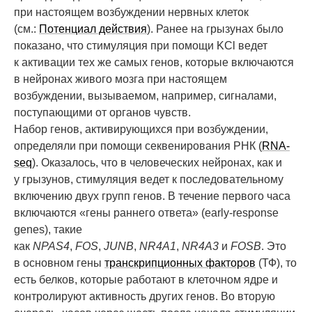
при настоящем возбуждении нервных клеток
(см.:
Потенциал действия
). Ранее на грызунах было
показано, что стимуляция при помощи KCl ведет
к активации тех же самых генов, которые включаются
в нейронах живого мозга при настоящем
возбуждении, вызываемом, например, сигналами,
поступающими от органов чувств.
Набор генов, активирующихся при возбуждении,
определяли при помощи секвенирования РНК (
RNA-
seq
). Оказалось, что в человеческих нейронах, как и
у грызунов, стимуляция ведет к последовательному
включению двух групп генов. В течение первого часа
включаются «гены раннего ответа» (early-response
genes), такие
как
NPAS4
,
FOS
,
JUNB
,
NR4A1
,
NR4A3
и
FOSB
. Это
в основном гены
транскрипционных факторов
(ТФ), то
есть белков, которые работают в клеточном ядре и
контролируют активность других генов. Во вторую