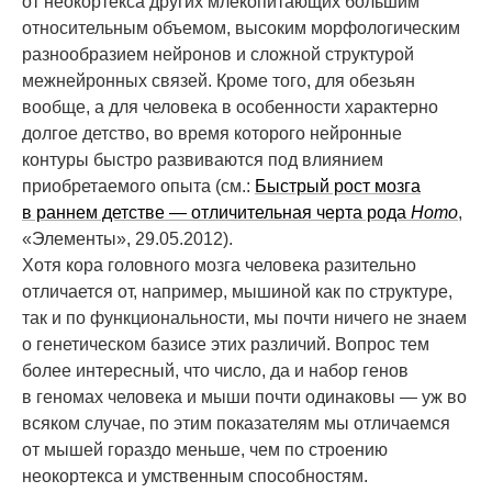
от неокортекса других млекопитающих большим
относительным объемом, высоким морфологическим
разнообразием нейронов и сложной структурой
межнейронных связей. Кроме того, для обезьян
вообще, а для человека в особенности характерно
долгое детство, во время которого нейронные
контуры быстро развиваются под влиянием
приобретаемого опыта (см.:
Быстрый рост мозга
в раннем детстве — отличительная черта рода
Homo
,
«Элементы», 29.05.2012).
Хотя кора головного мозга человека разительно
отличается от, например, мышиной как по структуре,
так и по функциональности, мы почти ничего не знаем
о генетическом базисе этих различий. Вопрос тем
более интересный, что число, да и набор генов
в геномах человека и мыши почти одинаковы — уж во
всяком случае, по этим показателям мы отличаемся
от мышей гораздо меньше, чем по строению
неокортекса и умственным способностям.