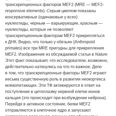
транскрипционных факторов MEF2 (MRE — MEF2-
responsive elements).
Серым цветом
показаны
консервативные (одинаковые у всех)
нуклеотиды,
черным
— варьирующие,
красным
—
нуклеотиды, которые не позволяют
транскрипционным факторам MEF2 прикрепляться
к ДНК. Видно, что только у обезьян (Anthropoid
primates) все три MRE пригодны для прикрепления
MEF2. Изображение из обсуждаемой статьи в
Nature
Этот факт показывает, что исследователи, возможно,
действительно наткнулись на что-то важное. Дело
в том, что транскрипционные факторы MEF2 играют
весьма существенную роль в развитии неокортекса
млекопитающих. Эти ТФ активируются в ответ на
поступление в цитоплазму нервной клетки ионов
кальция (это происходит при возбуждении нейрона).
Перейдя в активное состояние, белки MEF2
отправляются в клеточное ядро и запускают