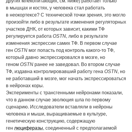
других млекопитающих, см. ниже) работает только
в мышцах и костях, у человека стал работать
в неокортексе? С технической точки зрения, это могло
произойти либо в результате изменения регуляторных
участков ДНК, от которых зависит, какими ТФ
регулируется работа
OSTN
, либо в результате
изменения экспрессии самих ТФ. В первом случае
ген
OSTN
мог попасть под контроль какого-то ТФ,
который давно экспрессировался в мозге, но
геном
OSTN
ранее не заведовал. Во втором случае
ТФ, издавна контролировавший работу гена
OSTN
, но
не работавший в мозге, мог начать экспрессироваться
в нейронах коры.
Эксперименты с трансгенными нейронами показали,
что в данном случае эволюция шла по первому
сценарию. Исследователи вставляли в нейроны
человека и мыши, выращиваемые в культуре,
генетическую конструкцию, содержащую
ген
люциферазы
, соединенный с предполагаемой