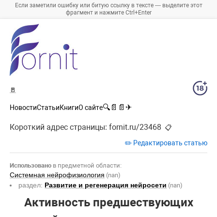
Если заметили ошибку или битую ссылку в тексте — выделите этот
фрагмент и нажмите Ctrl+Enter
🚪
🔍
📄
📄
✈
Новости
Статьи
Книги
О сайте
Короткий адрес страницы:
fornit.ru/23468
📋
✏️ Редактировать статью
Использовано
в предметной области:
Системная нейрофизиология
(nan)
раздел:
Развитие и регенерация нейросети
(nan)
Активность предшествующих