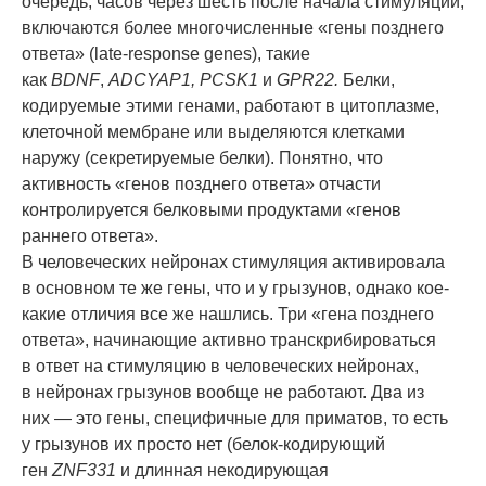
очередь, часов через шесть после начала стимуляции,
включаются более многочисленные «гены позднего
ответа» (late-response genes), такие
как
BDNF
,
ADCYAP1, PCSK1
и
GPR22.
Белки,
кодируемые этими генами, работают в цитоплазме,
клеточной мембране или выделяются клетками
наружу (секретируемые белки). Понятно, что
активность «генов позднего ответа» отчасти
контролируется белковыми продуктами «генов
раннего ответа».
В человеческих нейронах стимуляция активировала
в основном те же гены, что и у грызунов, однако кое-
какие отличия все же нашлись. Три «гена позднего
ответа», начинающие активно транскрибироваться
в ответ на стимуляцию в человеческих нейронах,
в нейронах грызунов вообще не работают. Два из
них — это гены, специфичные для приматов, то есть
у грызунов их просто нет (белок-кодирующий
ген
ZNF331
и длинная некодирующая