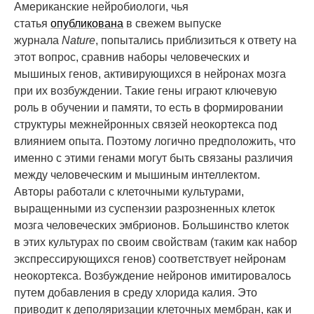
Американские нейробиологи, чья
статья
опубликована
в свежем выпуске
журнала
Nature
, попытались приблизиться к ответу на
этот вопрос, сравнив наборы человеческих и
мышиных генов, активирующихся в нейронах мозга
при их возбуждении. Такие гены играют ключевую
роль в обучении и памяти, то есть в формировании
структуры межнейронных связей неокортекса под
влиянием опыта. Поэтому логично предположить, что
именно с этими генами могут быть связаны различия
между человеческим и мышиным интеллектом.
Авторы работали с клеточными культурами,
выращенными из суспензии разрозненных клеток
мозга человеческих эмбрионов. Большинство клеток
в этих культурах по своим свойствам (таким как набор
экспрессирующихся генов) соответствует нейронам
неокортекса. Возбуждение нейронов имитировалось
путем добавления в среду хлорида калия. Это
приводит к деполяризации клеточных мембран, как и