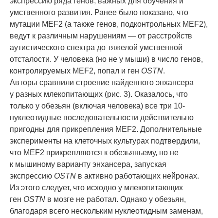
экспрессию ряда генов, важных для обучения и
умственного развития. Ранее было показано, что
мутации MEF2 (а также генов, подконтрольных MEF2),
ведут к различным нарушениям — от расстройств
аутистического спектра до тяжелой умственной
отсталости. У человека (но не у мыши) в число генов,
контролируемых MEF2, попал и ген
OSTN
.
Авторы сравнили строение найденного энхансера
у разных млекопитающих (рис. 3). Оказалось, что
только у обезьян (включая человека) все три 10-
нуклеотидные последовательности действительно
пригодны для прикрепления MEF2. Дополнительные
эксперименты на клеточных культурах подтвердили,
что MEF2 прикрепляются к обезьяньему, но не
к мышиному варианту энхансера, запуская
экспрессию
OSTN
в активно работающих нейронах.
Из этого следует, что исходно у млекопитающих
ген
OSTN
в мозге не работал. Однако у обезьян,
благодаря всего нескольким нуклеотидным заменам,