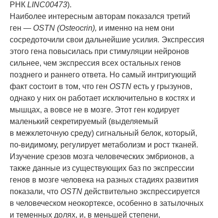
РНК
LINC00473
).
Наиболее интересным авторам показался третий
ген —
OSTN (Osteocrin),
и именно на нем они
сосредоточили свои дальнейшие усилия
.
Экспрессия
этого гена повысилась при стимуляции нейронов
сильнее, чем экспрессия всех остальных генов
позднего и раннего ответа. Но самый интригующий
факт состоит в том, что ген
OSTN
есть у грызунов,
однако у них он работает исключительно в костях и
мышцах, а вовсе не в мозге. Этот ген кодирует
маленький секретируемый (выделяемый
в межклеточную среду) сигнальный белок, который,
по-видимому, регулирует метаболизм и рост тканей.
Изучение срезов мозга человеческих эмбрионов, а
также данные из существующих баз по экспрессии
генов в мозге человека на разных стадиях развития
показали, что
OSTN
действительно экспрессируется
в человеческом неокортексе, особенно в затылочных
и теменных долях, и, в меньшей степени,