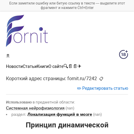
Если заметили ошибку или битую ссылку в тексте — выделите этот
фрагмент и нажмите Ctrl+Enter
🚪
🔍
📄
📄
✈
Новости
Статьи
Книги
О сайте
Короткий адрес страницы:
fornit.ru/7242
📋
✏️ Редактировать статью
Использовано
в предметной области:
Системная нейрофизиология
(nan)
раздел:
Локализация функций в мозге
(nan)
Принцип динамической