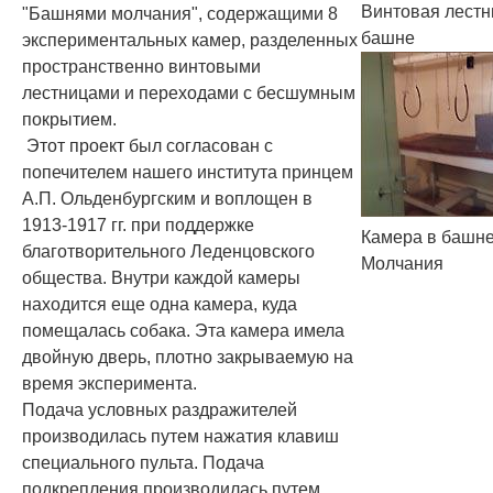
Винтовая лестн
"Башнями молчания", содержащими 8
башне
экспериментальных камер, разделенных
пространственно винтовыми
лестницами и переходами с бесшумным
покрытием.
Этот проект был согласован с
попечителем нашего института принцем
А.П. Ольденбургским и воплощен в
1913-1917 гг. при поддержке
Камера в башн
благотворительного Леденцовского
Молчания
общества. Внутри каждой камеры
находится еще одна камера, куда
помещалась собака. Эта камера имела
двойную дверь, плотно закрываемую на
время эксперимента.
Подача условных раздражителей
производилась путем нажатия клавиш
специального пульта. Подача
подкрепления производилась путем