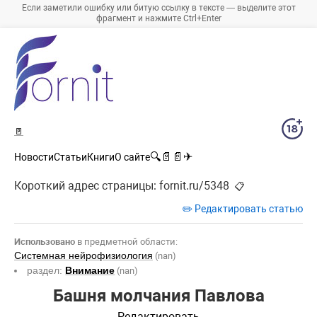
Если заметили ошибку или битую ссылку в тексте — выделите этот
фрагмент и нажмите Ctrl+Enter
🚪
🔍
📄
📄
✈
Новости
Статьи
Книги
О сайте
Короткий адрес страницы:
fornit.ru/5348
📋
✏️ Редактировать статью
Использовано
в предметной области:
Системная нейрофизиология
(nan)
раздел:
Внимание
(nan)
Башня молчания Павлова
Редактировать