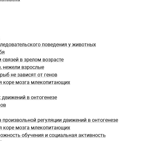
и
ледовательского поведения у животных
бя
 связей в зрелом возрасте
, нежели взрослые
рыб не зависят от генов
я коре мозга млекопитающих
 движений в онтогенезе
ков
 произвольной регуляции движений в онтогенезе
я коре мозга млекопитающих
можность обучения и социальная активность