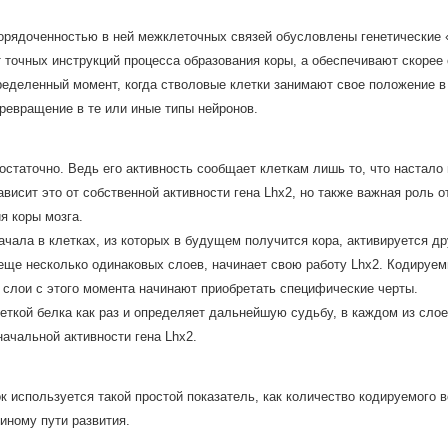
рядоченностью в ней межклеточных связей обусловлены генетические «и
 точных инструкций процесса образования коры, а обеспечивают скорее
ределенный момент, когда стволовые клетки занимают свое положение в
ревращение в те или иные типы нейронов.
остаточно. Ведь его активность сообщает клеткам лишь то, что настало
ависит это от собственной активности гена Lhx2, но также важная роль 
я коры мозга.
чала в клетках, из которых в будущем получится кора, активируется дру
еще несколько одинаковых слоев, начинает свою работу Lhx2. Кодируем
 слои с этого момента начинают приобретать специфические черты.
еткой белка как раз и определяет дальнейшую судьбу, в каждом из слое
начальной активности гена Lhx2.
 используется такой простой показатель, как количество кодируемого в
 иному пути развития.