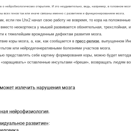
ях о нейробиологических открытиях. И это неудивительно, ведь, например, в головном моз
ны всех генов так или иначе связаны именно с развитием и функционированием мозга.
м, если ген Lhx2 начал свою работу не вовремя, то кора на положенные
о вместо неокортекса у мышей развивается обонятельная, трехслойная, 
ти к тяжелейшим врожденным дефектам развития мозга.
вие коры мозга, а, как, как сообщается в
пресс-релизе
, выпущенном Ин
льтом или нейродегенеративными болезнями участков мозга.
ью представлять себе картину формирования коры, можно будет метода
 «заращивать» оставленные инсультами «бреши», возвращать людям во
может излечить нарушения мозга
мная нейрофизиология
.
видуальное развитие»
:
человека