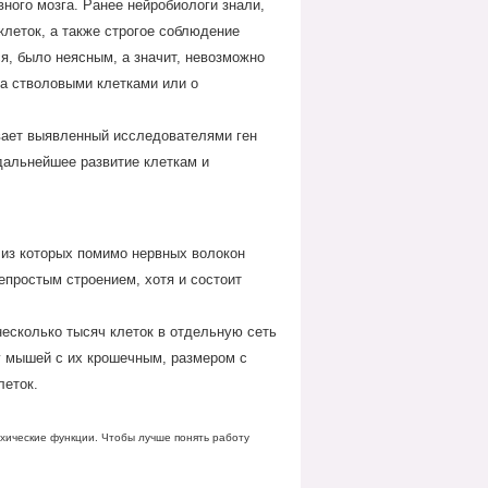
ного мозга. Ранее нейробиологи знали,
клеток, а также строгое соблюдение
я, было неясным, а значит, невозможно
а стволовыми клетками или о
вает выявленный исследователями ген
 дальнейшее развитие клеткам и
 из которых помимо нервных волокон
непростым строением, хотя и состоит
есколько тысяч клеток в отдельную сеть
у мышей с их крошечным, размером с
леток.
ические функции. Чтобы лучше понять работу