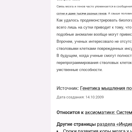
Связь мозга и генов часто упоминается в сообщени
сотни и даже тысячи разных генов
. А свыше полови
Как удалось продемонстрировать биолога
всего лишь на сутки приводит к тому, чт
подобные аномалии вообще могут привес
Впрочем, ученых интересовало не отсутст
стволовыми клетками поврежденных инсу
В будущем, когда ученые смогут полност
перепрограммирования стволовых клеток
умственные способности.
Источник:
Генетика мышления по
Дата создания: 14.10.2009
Относится к
аксиоматике: Систе
Другие страницы
раздела «Инди
Сроки развития коры мозга у 