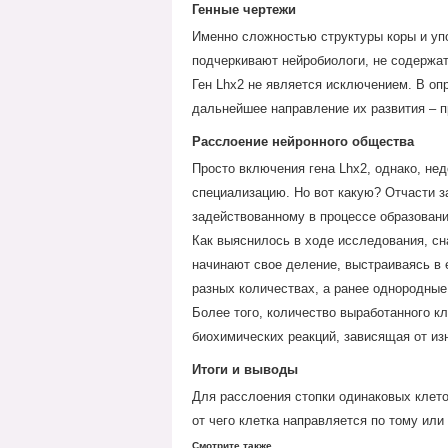
Генные чертежи
Именно сложностью структуры коры и упо
подчеркивают нейробиологи, не содержат
Ген Lhx2 не является исключением. В оп
дальнейшее направление их развития – п
Расслоение нейронного общества
Просто включения гена Lhx2, однако, нед
специализацию. Но вот какую? Отчасти з
задействованному в процессе образовани
Как выяснилось в ходе исследования, сна
начинают свое деление, выстраиваясь в 
разных количествах, а ранее однородные
Более того, количество выработанного кл
биохимических реакций, зависящая от из
Итоги и выводы
Для расслоения стопки одинаковых клеток
от чего клетка направляется по тому или
Смотрите также