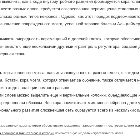
 выяснить, как в ходе внутриутробного развития формируется кора голов
 шести разных слоев, требуется согласованное перемещение стволовых 
ольких разных типов нейронов.. Однако, как этот порядок поддерживаетс
тановлении поврежденного мозга, успешной терапии болезни Альцгеймер
выявить очередность перемещений и делений клеток, которую обеспечи
ген вместе с еще несколькими другими играет роль регулятора, задавая
ервная ткань.
ь коры головного мозга, насчитывающую шесть разных слоев, в каждом
 Кстати, кора мозга, которая отвечает за обоняние, также отличается 
они в ходе эволюции намного раньше.
сти слоев можно выделить еще и вертикальные колонки, объединяющие н
 определенным образом. Вся кора насчитывает миллионы нейронов даже 
ионального развития сложнейшая сеть образуется всего из нескольких к
азованиями коры, которые обеспечивают мышление, запоминание и некоторые другие псих
ю сложную и масштабную в истории
компьютерную модель искусственного мозга.