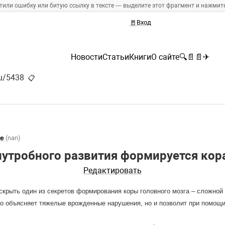
тили ошибку или битую ссылку в тексте — выделите этот фрагмент и нажмите 
🚪
Вход
Новости
Статьи
Книги
О сайте
🔍
📄
📄
✈
ru/5438
📋
е
(nan)
иутробного развития формируется кор
Редактировать
скрыть один из секретов формирования коры головного мозга – сложной 
ко объясняет тяжелые врожденные нарушения, но и позволит при помощи