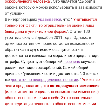
оскорбленного человека
". Это является "дырой" в
законе, которую можно использовать в зависимости
от условий.
В интерпретациях
указывается
, что: "
Учитывается
только тот факт, что отрицательная оценка лица
была дана в унизительной форме.
". Статья 130
утратила силу с 8 декабря 2011 года. Однако, в
административном праве остается возможность
обратиться в суд
с иском о защите чести и
достоинства и взыскании морального вреда в виде
штрафа. Существует обширный
перечень
случаев
различных видов оскорблений. Самый общий
признак - "унижение чести и достоинства". Это - так
же
достаточно неопределенное понятие
: "
Унижение
чести предполагает, что
истец ощущает изменение
(или считает потенциально возможным изменение)
общественного мнения о себе. Это сознательная
дискредитация человека в общественном мнении.