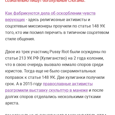
"
сознательно пишут богохульные слоганы.
Как фабрикуются дела об оскорблении чувств
верующих
- здесь религиозные активисты и
соцсетевые миссионеры проучили по статье 148 УК
того, кто им посмел перечить в типичном соцсетевом
стиле общения.
Двое из трех участниц Pussy Riot были осуждены по
статье 213 УК РФ (Хулиганство) на 2 года колонии,
что в свою очередь вызвало немало споров среди
юристов. Тогда еще не было сакраментальных
поправок к статье 148 УК. Две хулиганки получили
срок. А в 2015 году
православные активисты
разгромили выставку скульптур в манеже
и после
долгих споров отделались несколькими сутками
ареста.