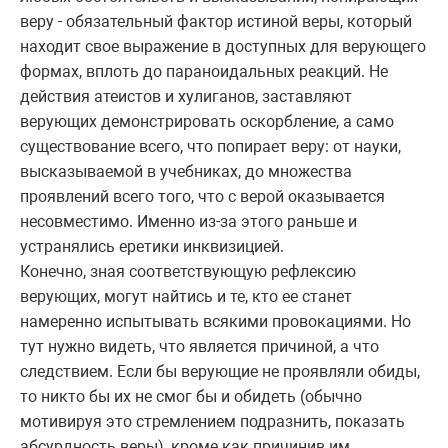
веру - обязательный фактор истиной веры, который
находит свое выражение в доступных для верующего
формах, вплоть до параноидальных реакций. Не
действия атеистов и хулиганов, заставляют
верующих демонстрировать оскорбление, а само
существование всего, что попирает веру: от науки,
высказываемой в учебниках, до множества
проявлений всего того, что с верой оказывается
несовместимо. Именно из-за этого раньше и
устранялись еретики инквизицией.
Конечно, зная соответствующую рефлексию
верующих, могут найтись и те, кто ее станет
намеренно испытывать всякими провокациями. Но
тут нужно видеть, что является причиной, а что
следствием. Если бы верующие не проявляли обиды,
то никто бы их не смог бы и обидеть (обычно
мотивируя это стремлением подразнить, показать
абсурдность веры), кроме как причинив им