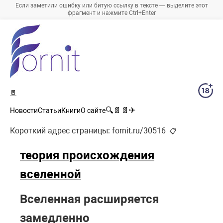
Если заметили ошибку или битую ссылку в тексте — выделите этот
фрагмент и нажмите Ctrl+Enter
🚪
🔍
📄
📄
✈
Новости
Статьи
Книги
О сайте
Короткий адрес страницы:
fornit.ru/30516
📋
теория происхождения
вселенной
Вселенная расширяется
замедленно