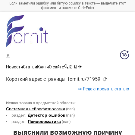
Если заметили ошибку или битую ссылку в тексте — выделите этот
фрагмент и нажмите Ctrl+Enter
🚪
🔍
📄
📄
✈
Новости
Статьи
Книги
О сайте
Короткий адрес страницы:
fornit.ru/71959
📋
✏️ Редактировать статью
Использовано
в предметной области:
Системная нейрофизиология
(nan)
раздел:
Детектор ошибок
(nan)
раздел:
Психосоматика
(nan)
выяснили возможную причину