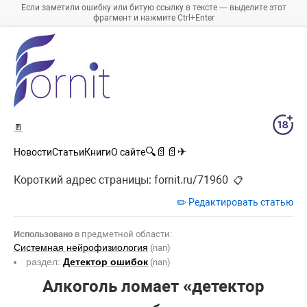
Если заметили ошибку или битую ссылку в тексте — выделите этот
фрагмент и нажмите Ctrl+Enter
🚪
🔍
📄
📄
✈
Новости
Статьи
Книги
О сайте
Короткий адрес страницы:
fornit.ru/71960
📋
✏️ Редактировать статью
Использовано
в предметной области:
Системная нейрофизиология
(nan)
раздел:
Детектор ошибок
(nan)
Алкоголь ломает «детектор