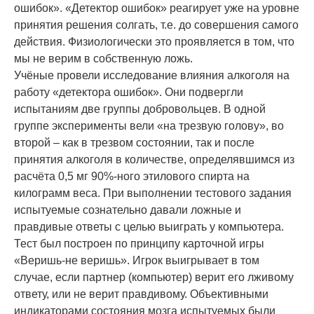
ошибок». «Детектор ошибок» реагирует уже на уровне
принятия решения солгать, т.е. до совершения самого
действия. Физиологически это проявляется в том, что
мы не верим в собственную ложь.
Учёные провели исследование влияния алкоголя на
работу «детектора ошибок». Они подвергли
испытаниям две группы добровольцев. В одной
группе эксперименты вели «на трезвую голову», во
второй – как в трезвом состоянии, так и после
принятия алкоголя в количестве, определявшимся из
расчёта 0,5 мг 90%-ного этилового спирта на
килограмм веса. При выполнении тестового задания
испытуемые сознательно давали ложные и
правдивые ответы с целью выиграть у компьютера.
Тест был построен по принципу карточной игры
«Веришь-не веришь». Игрок выигрывает в том
случае, если партнер (компьютер) верит его лживому
ответу, или не верит правдивому. Объективными
индикаторами состояния мозга испытуемых были