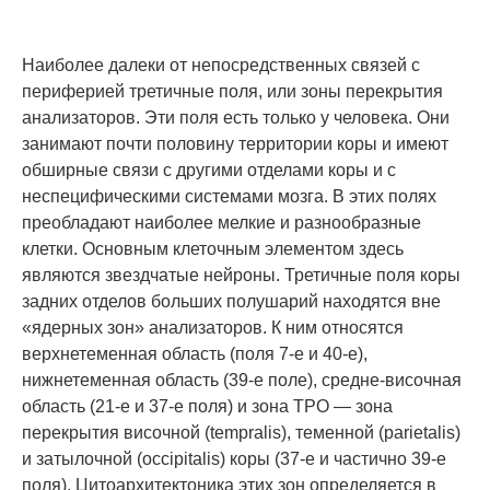
Наиболее далеки от непосредственных связей с
периферией третичные поля, или зоны перекрытия
анализаторов. Эти поля есть только у человека. Они
занимают почти половину территории коры и имеют
обширные связи с другими отделами коры и с
неспецифическими системами мозга. В этих полях
преобладают наиболее мелкие и разнообразные
клетки. Основным клеточным элементом здесь
являются звездчатые нейроны. Третичные поля коры
задних отделов больших полушарий находятся вне
«ядерных зон» анализаторов. К ним относятся
верхнетеменная область (поля 7-е и 40-е),
нижнетеменная область (39-е поле), средне-височная
область (21-е и 37-е поля) и зона ТРО — зона
перекрытия височной (tempralis), теменной (parietalis)
и затылочной (occipitalis) коры (37-е и частично 39-е
поля). Цитоархитектоника этих зон определяется в