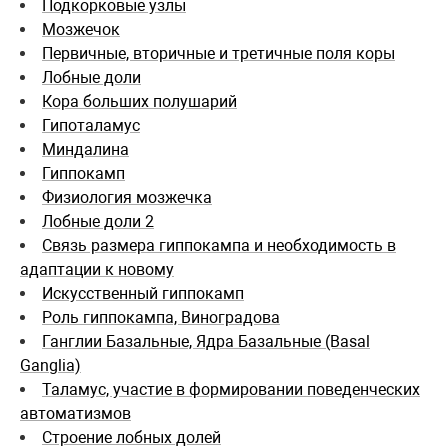
Подкорковые узлы
Мозжечок
Первичные, вторичные и третичные поля коры
Лобные доли
Кора больших полушарий
Гипоталамус
Миндалина
Гиппокамп
Физиология мозжечка
Лобные доли 2
Связь размера гиппокампа и необходимость в
адаптации к новому
Искусственный гиппокамп
Роль гиппокампа, Виноградова
Ганглии Базальные, Ядра Базальные (Basal
Ganglia)
Таламус, участие в формировании поведенческих
автоматизмов
Строение лобных долей