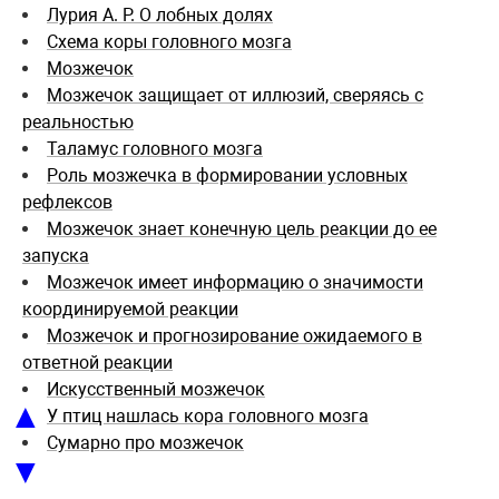
Лурия А. Р. О лобных долях
Схемa коры головного мозгa
Мозжечок
Мозжечок защищает от иллюзий, сверяясь с
реальностью
Таламус головного мозга
Роль мозжечка в формировании условных
рефлексов
Мозжечок знает конечную цель реакции до ее
запуска
Мозжечок имеет информацию о значимости
координируемой реакции
Мозжечок и прогнозирование ожидаемого в
ответной реакции
Искусственный мозжечок
▲
У птиц нашлась кора головного мозга
Сумарно про мозжечок
▼