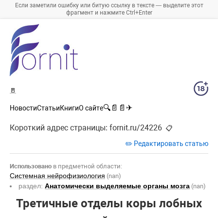
Если заметили ошибку или битую ссылку в тексте — выделите этот
фрагмент и нажмите Ctrl+Enter
🚪
🔍
📄
📄
✈
Новости
Статьи
Книги
О сайте
Короткий адрес страницы:
fornit.ru/24226
📋
✏️ Редактировать статью
Использовано
в предметной области:
Системная нейрофизиология
(nan)
раздел:
Анатомически выделяемые органы мозга
(nan)
Третичные отделы коры лобных