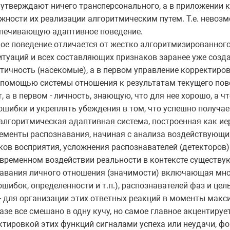
 утверждают ничего трансперсонального, а в приложении 
ности их реализации алгоритмическим путем. Т.е. невоз
печивающую адаптивное поведение.
ое поведение отличается от жестко алгоритмизированного
туаций и всех составляющих признаков заранее уже созда
ичность (насекомые), а в первом управление корректиро
 помощью системы отношения к результатам текущего пове
а в первом - личность, знающую, что для нее хорошо, а чт
шибки и укреплять убеждения в том, что успешно получае
 алгоритмическая адаптивная система, построенная как и
ементы распознавания, начиная с анализа воздействующи
ов восприятия, усложнения распознавателей (детекторов)
овременном воздействии реальности в контексте существу
навания личного отношения (значимости) включающая мн
ошибок, определенности и т.п.), распознавателей фаз и це
- для организации этих ответных реакций в моменты макс
азе все смешано в одну кучу, но самое главное акцентирует
ктировкой этих функций сигналами успеха или неудачи, 