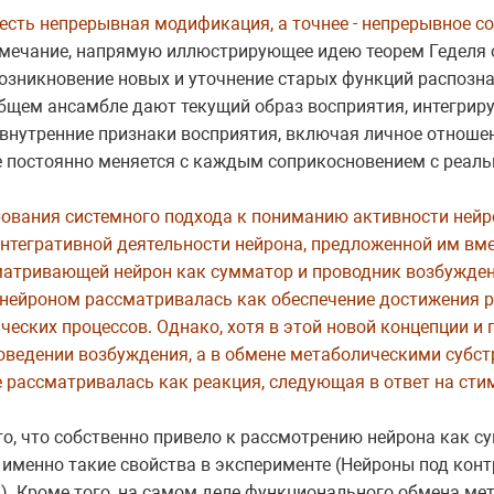
 есть непрерывная модификация, а точнее - непрерывное с
мечание, напрямую иллюстрирующее идею теорем Геделя о 
озникновение новых и уточнение старых функций распозн
общем ансамбле дают текущий образ восприятия, интегрир
внутренние признаки восприятия, включая личное отноше
е постоянно меняется с каждым соприкосновением с реал
рования системного подхода к пониманию активности нейр
 интегративной деятельности нейрона, предложенной им вм
матривающей нейрон как сумматор и проводник возбужден
 нейроном рассматривалась как обеспечение достижения р
еских процессов. Однако, хотя в этой новой концепции и
оведении возбуждения, а в обмене метаболическими субс
е рассматривалась как реакция, следующая в ответ на сти
то, что собственно привело к рассмотрению нейрона как 
 именно такие свойства в эксперименте (Нейроны под кон
). Кроме того, на самом деле функционального обмена м