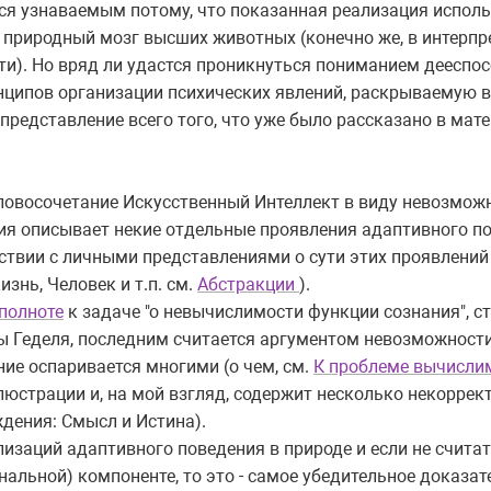
я узнаваемым потому, что показанная реализация использ
 природный мозг высших животных (конечно же, в интерпр
и). Но вряд ли удастся проникнуться пониманием дееспо
инципов организации психических явлений, раскрываемую 
представление всего того, что уже было рассказано в мат
словосочетание Искусственный Интеллект в виду невозмож
ция описывает некие отдельные проявления адаптивного п
ствии с личными представлениями о сути этих проявлений 
знь, Человек и т.п. см.
Абстракции
).
полноте
к задаче "о невычислимости функции сознания", ст
ы Геделя, последним считается аргументом невозможност
ние оспаривается многими (о чем, см.
К проблеме вычисли
люстрации и, на мой взгляд, содержит несколько некоррек
дения: Смысл и Истина).
заций адаптивного поведения в природе и если не считать
нальной) компоненте, то это - самое убедительное доказа