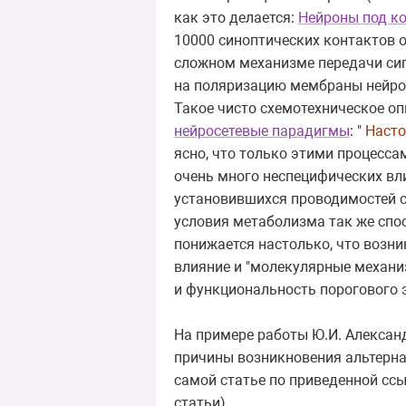
как это делается:
Нейроны под к
10000 синоптических контактов 
сложном механизме передачи сиг
на поляризацию мембраны нейро
Такое чисто схемотехническое опи
нейросетевые парадигмы
: "
Насто
ясно, что только этими процесса
очень много неспецифических в
установившихся проводимостей си
условия метаболизма так же спо
понижается настолько, что возн
влияние и "молекулярные механи
и функциональность порогового 
На примере работы Ю.И. Алексан
причины возникновения альтерна
самой статье по приведенной сс
статьи).