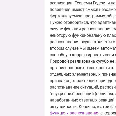
реализации. Теоремы Геделя и не
поведения имеют смысл невозмож
формализуемую программу, обес
Нужно оговориться, что адаптивн
случае функции распознавания си
некоторую функциональную пласт
распознавания осуществляется с
втором случае мы имеем автомат, 
способную корректировать свои о
Природой реализована сугубо не
организованные по сложности эл
отдельных элементарных признак
признаков, характерных при одн
распознавание ситуаций, распоз
"внутренних" рецепций (новизны, 
наработанных ответных реакций 
актуальности. Конечно, в этой фр
функциях распознавания
с корре