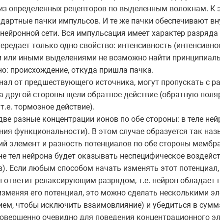
т из определенных рецепторов по выделенным волокнам. К
ндартные пачки импульсов. И те же пачки обеспечивают вн
нейронной сети. Вся импульсация имеет характер разряда
передает только одно свойство: интенсивность (интенсивн
и или иными выделениями не возможно найти принципиаль
но: происхождение, откуда пришла пачка.
гнал от предшествующего источника, могут пропускать с 
на другой стороны щели обратное действие (обратную пол
.е. тормозное действие).
ве разные концентрации ионов по обе стороны: в теле нейр
ния функциональности). В этом случае образуется так на
й элемент и разность потенциалов по обе стороны мембра
не тел нейрона будет оказывать неспецифическое воздейст
. Если любым способом начать изменять этот потенциал, 
 ответит релаксирующим разрядом, т.е. нейрон обладает 
изменяя его потенциал, это можно сделать несколькими эл
м, чтобы исключить взаимовлияние) и убедиться в сумм
овершенно очевидно для поведения концентрационного эл