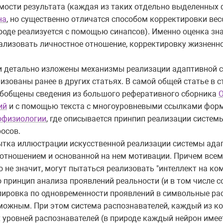
ости результата (каждая из таких отдельно выделенных
на
, но существенно отличатся способом корректировки в
ироде реализуется с помощью синапсов). Именно оценка з
еализовать личностное отношение, корректировку жизненн
о и детально изложены механизмы реализации адаптивной 
изованы ранее в других статьях. В самой общей статье в
обобщены сведения из большого реферативного сборника
О
ий
и с помощью текста с многоуровневыми ссылками фор
офизиологии
, где описывается принпип реализации систем
осов.
ытка иллюстрации искусственной реализации системы ада
тношением и основанной на нем мотивации. Причем всем,
о не значит, могут пытаться реализовать "интеллект на ко
принцип анализа проявлений реальности (и в том числе с
ппировка по одновременности проявлений в символьные ра
можным. При этом система распознавателей, каждый из к
уровней распознавателей (в природе каждый нейрон имеет