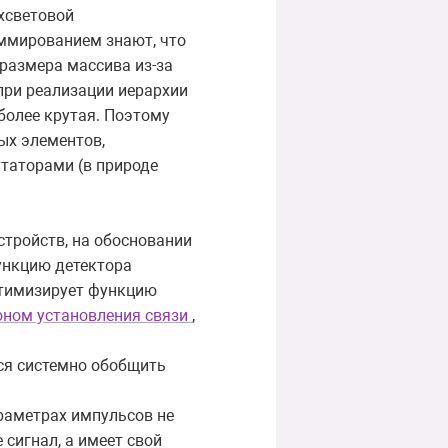
хсветовой
аммированием знают, что
размера массива из-за
при реализации иерархии
более крутая. Поэтому
ых элементов,
таторами (в природе
тройств, на обосновании
ункцию детектора
птимизирует функцию
оном установления связи
,
тся системно обобщить
араметрах импульсов не
 сигнал, а имеет свой