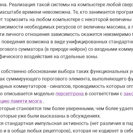
ивна. Реализация такой системы на компьютере любой свер
масштабе времени невозможна. Те, кто занимается прогр
т тормозить на любом компьютере с некоторой величины 
висимости необходимых ресурсов от величины массива, а 
ти личного отношения зависимость окажется неизмеримо 
 поведения возможна в виде унифицированных стандартн
огового сумматора (в природе нейрон) со входными комму
фического воздействия на отдельные зоны.
 собственно обосновании выбора таких функциональных ус
как суммирующего порогового элемента, выполняющего ф
дных коммутаторов - синапсов, проводимость которых о
это описывается моделью
персептрона
в соответствии с
зак
ацию памяти мозга
.
оторые становятся тем более уверенными, чем более удае
 которые уже были высказаны в обсуждениях.
ся стандартная импульсная активность (нет различия в п
о и в ообще любых рецепторов), которая не кодирует в себе