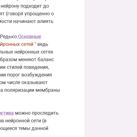
 нейрону подходит до
ят (говоря упрощенно о
имости начинают влиять
.Редько
Основные
ронных сетей "
ведь
альных нейронных сетях
образом меняют баланс
ии стилей поведения,
сии порог возбуждения
том числе оказывают
тва поляризации мембраны
ектива
можно проследить
 нейронной сети (в
ающееся темы данной