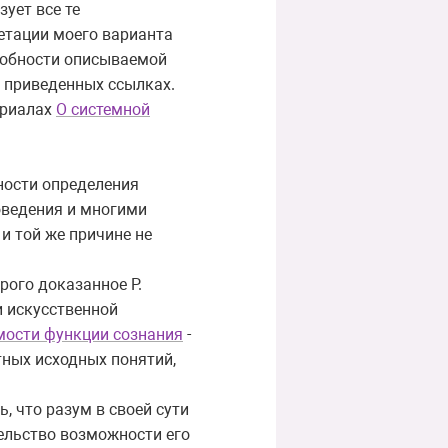
ует все те
етации моего варианта
собности описываемой
в приведенных ссылках.
ериалах
О системной
ности определения
оведения и многими
и той же причине не
рого доказанное Р.
и искусственной
мости функции сознания
-
тных исходных понятий,
, что разум в своей сути
тельство возможности его