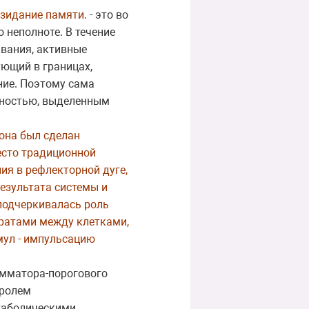
озидание памяти.
- это во
неполноте. В течение
авания, активные
ующий в границах,
ние. Поэтому сама
ьностью, выделенным
она был сделан
есто традиционной
ия в рефлекторной дуге,
езультата системы и
 подчеркивалась роль
тратами между клетками,
мул - импульсацию
сумматора-порогового
тролем
етаболическими