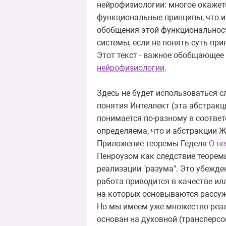
нейрофизиологии: многое окажетс
функциональные принципы, что и
обобщения этой функциональност
системы, если не понять суть пр
Этот текст - важное обобщающее 
нейрофизиологии
.
Здесь не будет использоваться 
понятия Интеллект (эта абстрак
понимается по-разному в соответ
определяема, что и абстракции Жи
Приложение теоремы Геделя
О не
Пенроузом как следствие теорем
реализации "разума". Это убежде
работа приводится в качестве ил
на которых основываются рассуж
Но мы имеем уже множество реали
основан на духовной (трансперсо