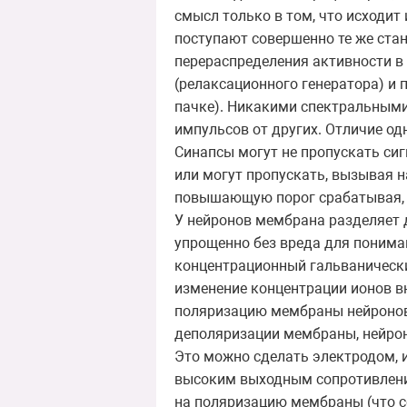
смысл только в том, что исходи
поступают совершенно те же ста
перераспределения активности в 
(релаксационного генератора) и 
пачке). Никакими спектральным
импульсов от других. Отличие од
Синапсы могут не пропускать си
или могут пропускать, вызывая 
повышающую порог срабатывая, т
У нейронов мембрана разделяет д
упрощенно без вреда для понима
концентрационный гальванически
изменение концентрации ионов в
поляризацию мембраны нейронов)
деполяризации мембраны, нейрон
Это можно сделать электродом, 
высоким выходным сопротивление
на поляризацию мембраны (что с