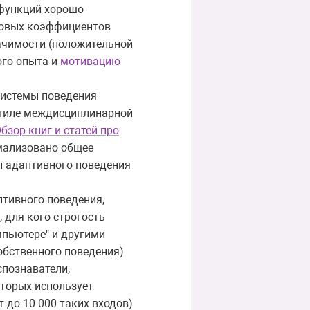
 функций хорошо
есовых коэффициентов
начимости (положительной
ого опыта и
мотивацию
системы поведения
 стиле междисциплинарной
бзор книг и статей про
мализовано общее
ы адаптивного поведения
птивного поведения,
 для кого строгость
мпьютере" и другими
обственного поведения)
спознаватели,
оторых использует
 до 10 000 таких входов)