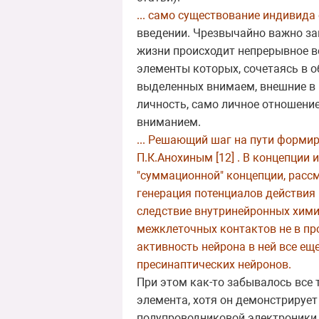
... само существование индивида
введении. Чрезвычайно важно за
жизни происходит непрерывное в
элементы которых, сочетаясь в 
выделенных внимаем, внешние в 
личность, само личное отношени
вниманием.
... Решающий шаг на пути форми
П.К.Анохиным [12] . В концепции
"суммационной" концепции, расс
генерация потенциалов действия
следствие внутринейронных химич
межклеточных контактов не в пр
активность нейрона в ней все ещ
пресинаптических нейронов.
При этом как-то забывалось все 
элемента, хотя он демонстрирует
полупроводниковой электроники 