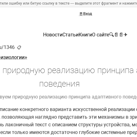
тили ошибку или битую ссылку в тексте — выделите этот фрагмент и нажмите 
🚪
Вход
Новости
Статьи
Книги
О сайте
🔍
📄
📄
✈
ru/1346
📋
физиологии»
 природную реализацию принципа 
поведения
вуем природную реализацию принципа адаптивного повед
 описание конкретного варианта искусственной реализации
, позволяющая наглядно представить эти механизмы в зр
ь лаконичный текст с описанием структуры устройства, мо
 если только имеются достаточно глубокие системные пре