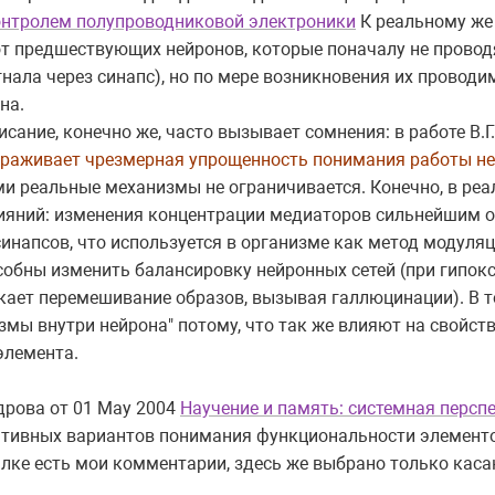
онтролем полупроводниковой электроники
К реальному же
от предшествующих нейронов, которые поначалу не провод
нала через синапс), но по мере возникновения их провод
на.
сание, конечно же, часто вызывает сомнения: в работе В.Г
раживает чрезмерная упрощенность понимания работы ней
ми реальные механизмы не ограничивается. Конечно, в ре
лияний: изменения концентрации медиаторов сильнейшим 
напсов, что используется в организме как метод модуляц
собны изменить балансировку нейронных сетей (при гипок
икает перемешивание образов, вызывая галлюцинации). В 
змы внутри нейрона" потому, что так же влияют на свойс
элемента.
дрова от 01 May 2004
Научение и память: системная персп
тивных вариантов понимания функциональности элементов
ылке есть мои комментарии, здесь же выбрано только кас