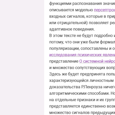
функциями распознавания значим
описывается моделью
персептро
входных сигналов, которые в пр
или отрицательной) позволяет р
адаптивное поведения.
В этом тексте не будут подробн
потому, что они уже были формал
популяризации, сопоставлены и 
исследования психических явлен
представление
О системной нейр
и множество сопутствующих вопр
Здесь же будет предпринята поп
характеризующейся личностным о
доказательства Р.Пенроуза ничег
алгоритмическими способами. Но 
на отдельные признаки и их гру
представляется единственно воз
множество сигналов предыдущих 