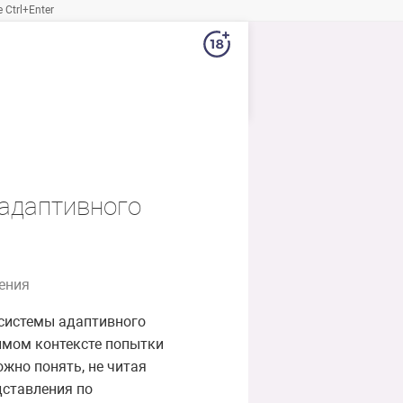
Ctrl+Enter
адаптивного
ения
 системы адаптивного
имом контексте попытки
жно понять, не читая
дставления по