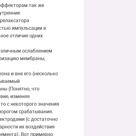
 эффекторам так же
утренние
 релаксатора
остью импульсации в
ное отличие одних
различным ослаблением
яризацию мембраны,
она и вне его (несколько
зываемый
ны (Понятно, что
вие, изменяя
то с некоторого значения
порогом срабатывания.
ектродами (с достаточно
арности их воздействия
емента). Вот примерно