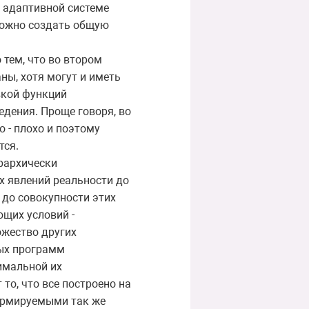
к адаптивной системе
можно создать общую
 тем, что во втором
ны, хотя могут и иметь
вкой функций
дения. Проще говоря, во
о - плохо и поэтому
тся.
ерархически
х явлений реальности до
 до совокупности этих
ющих условий -
ожество других
лых программ
имальной их
 то, что все построено на
формируемыми так же