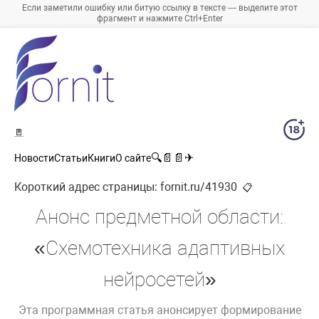
Если заметили ошибку или битую ссылку в тексте — выделите этот
фрагмент и нажмите Ctrl+Enter
🚪
🔍
📄
📄
✈
Новости
Статьи
Книги
О сайте
Короткий адрес страницы:
fornit.ru/41930
📋
Анонс предметной области:
«Схемотехника адаптивных
нейросетей»
Эта программная статья анонсирует формирование