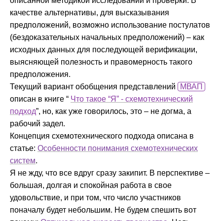
описанной методикой исследований и проверки. В
качестве альтернативы, для высказывания
предположений, возможно использование постулатов
(бездоказательных начальных предположений) – как
исходных данных для последующей верификации,
выясняющей полезность и правомерность такого
предположения.
Текущий вариант обобщения представлений
МВАП
описан в книге “
Что такое “Я” - схемотехнический
подход
”, но, как уже говорилось, это – не догма, а
рабочий задел.
Концепция схемотехнического подхода описана в
статье:
Особенности понимания схемотехнических
систем
.
Я не жду, что все вдруг сразу закипит. В перспективе –
большая, долгая и спокойная работа в свое
удовольствие, и при том, что число участников
поначалу будет небольшим. Не будем спешить вот