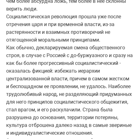
чем более абсурдна ложь, тем более в нее склонны
верить люди.
Социалистическая революция прошла уже после
отречения царя и при временной власти, из-за
растерянности и взаимных противоречий не
отягощенной моральными принципами.
Как обычно, декларируемая смена общественного
строя, в случае с Россией с до-буржуазного и сразу на
как бы более прогрессивный социалистический -
оказалась фикцией: избежать иерархии
централизованной власти, причем в самом жестком
и беспощадном ее проявлении, не удалось. Наиболее
трудолюбивый народ, не разделяющий придуманных
для него принципов социалистического общежития,
стал врагом, и его раскулачили. Страна была
разрушена до основания, территории потеряны,
культура отброшена далеко назад в самые звериные
и индивидуалистические отношения.