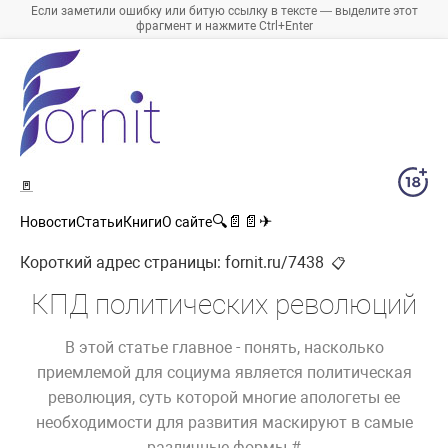
Если заметили ошибку или битую ссылку в тексте — выделите этот
фрагмент и нажмите Ctrl+Enter
🚪
🔍
📄
📄
✈
Новости
Статьи
Книги
О сайте
Короткий адрес страницы:
fornit.ru/7438
📋
КПД политических революций
В этой статье главное - понять, насколько
приемлемой для социума является политическая
революция, суть которой многие апологеты ее
необходимости для развития маскируют в самые
различные формы.#