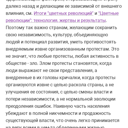
далеко назад и делающим ее зависимой от внешнего
влияния, см.
Итоги "цветных революций"
и
"Цветные
революции": технология, жертвы и результаты
.
Поэтому так важно странам, желающим сохранить
свою независимость, культуру, объединяющую
людей и потенциал развития, уметь противостоять
внедряемым извне организованным протестам. Это
не значит, что любые протесты, любая активность в
обществе - зло. Злом протесты становятся, когда
люди выражают не свои представления, а
внедренные в их головы кричалки, когда протесты
организуются извне с целью раскола страны, а не
улучшения ее состояния, с целью смены власти и
потери независимости, а не нормальной эволюции
преодоления ошибок. Наивную часть населения
убеждают в полной никчемности и продажность
существующей власти, что очень легко принимается
на веру всеми в чем-то обделенными жизнью,