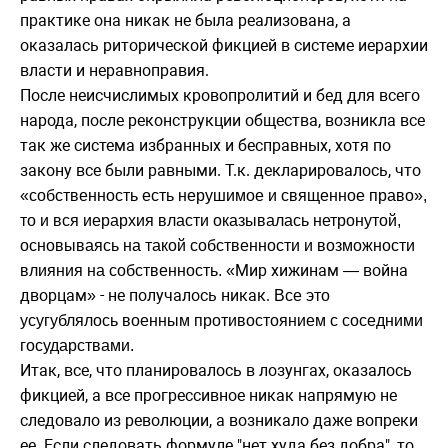
практике она никак не была реализована, а
оказалась риторической фикцией в системе иерархии
власти и неравноправия.
После неисчислимых кровопролитий и бед для всего
народа, после реконструкции общества, возникла все
так же система избранных и бесправных, хотя по
закону все были равными. Т.к. декларировалось, что
«собственность есть нерушимое и священное право»,
то и вся иерархия власти оказывалась нетронутой,
основываясь на такой собственности и возможности
«Мир хижинам — война
влияния на собственность.
дворцам» - не получалось никак.
Все это
усугублялось военным противостоянием с соседними
государствами.
Итак, все, что планировалось в лозунгах, оказалось
фикцией, а все прогрессивное никак напрямую не
следовало из революции, а возникало даже вопреки
ее. Если следовать формуле "нет худа без добра", то,