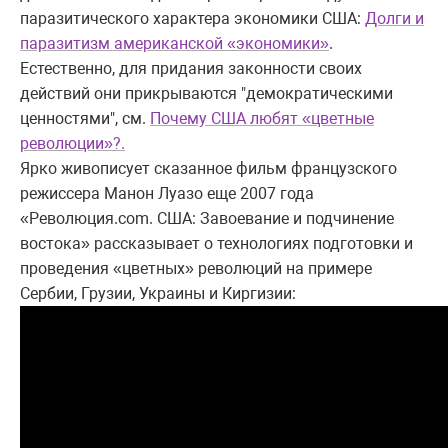
паразитического характера экономики США:
Долги и
паразитизм американской «экономики»
.
Естественно, для придания законности своих
действий они прикрываются "демократическими
ценностями", см.
Почему США любят «цветные
революции»?.
Ярко живописует сказанное фильм французского
режиссера Манон Луазо еще 2007 года
«Революция.
com
. США: Завоевание и подчинение
востока» рассказывает о технологиях подготовки и
проведения «цветных» революций на примере
Сербии, Грузии, Украины и Киргизии: