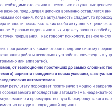
нно необходимо отслеживать несколько актуальных цепоче
ое-важное, предыдущая цепочка временно оставляется вни
измам сознания. Когда актуальность спадает, то происход
еративности несколько таких особо актуальных цепочек з
нное. У разных видов животных и даже у разных особей о
 точек прерывания, - как говорят психологи, разное числ
рвые программисты компьютеров внедрили систему прерыв
леживания работы нескольких устройств поочередным упр
ограммно или аппаратно).
измов, от эволюционно простейших до самых сложных тво
емого) варианта поведения в новых условиях, в актуаль
поведенческих автоматизмов.
ному результату порождает позитивную эмоцию и закрепле
не осознаваемого впоследствии автоматизма, неадекватно
ьную эмоцию и преимущественную блокировку такого вар
димостью находить подходящий вариант.