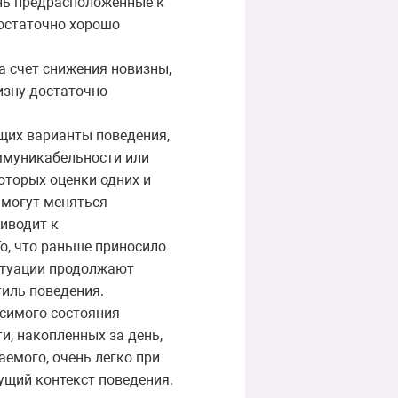
нь предрасположенные к
достаточно хорошо
а счет снижения новизны,
изну достаточно
щих варианты поведения,
ммуникабельности или
оторых оценки одних и
 могут меняться
иводит к
То, что раньше приносило
ситуации продолжают
тиль поведения.
исимого состояния
и, накопленных за день,
аемого, очень легко при
ущий контекст поведения.