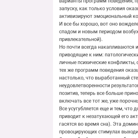
варианты программ поведения, п
запуску, как только условия ок
активизируют эмоциональный кон
И все бы хорошо, вот оно вождел
спадом и новым периодом возбуж
привлекательной).
Но почти всегда накапливаются 
приводящие к ним: патологическ
личные психические конфликты, о
тех же программ поведения оказ
настолько, что выработанный ст
неудовлетворенности результатом
позитив, теперь все больше при
включать все тот же, уже порочн
Все усугубляется еще и тем, что
приводит к незатухающей его акт
гасятся во время сна). Эта доми
провоцирующих стимулах выходит 