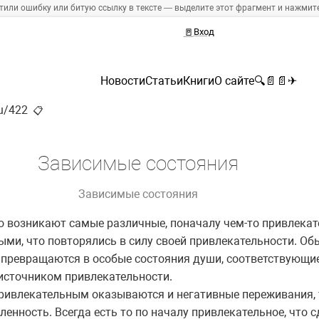
тили ошибку или битую ссылку в тексте — выделите этот фрагмент и нажмите 
🚪
Вход
Новости
Статьи
Книги
О сайте
🔍
📄
📄
✈
ru/422
📋
Зависимые состояния
Зависимые состояния
о возникают самые различные, поначалу чем-то привлека
ми, что повторялись в силу своей привлекательности. Об
 превращаются в особые состояния души, соответствующие
 источником привлекательности.
 привлекательным оказываются и негативные переживания, 
ленность. Всегда есть то по началу привлекательное, что 