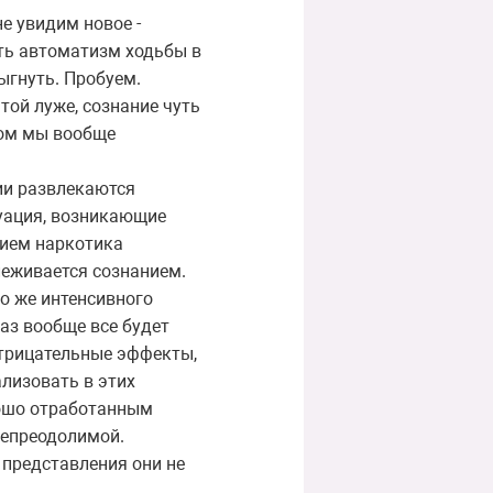
е увидим новое -
ать автоматизм ходьбы в
ыгнуть. Пробуем.
ой луже, сознание чуть
том мы вообще
ии развлекаются
туация, возникающие
рием наркотика
леживается сознанием.
ко же интенсивного
аз вообще все будет
отрицательные эффекты,
ализовать в этих
рошо отработанным
непреодолимой.
 представления они не