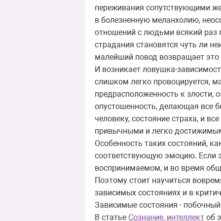
переживания сопутствующими жел
в болезненную меланхолию, неос
отношений с людьми всякий раз 
страдания становятся чуть ли н
малейший повод возвращает это 
И возникает ловушка-зависимость
слишком легко провоцируется, 
предрасположенность к злости, 
опустошенность, делающая все б
человеку, состояние страха, и вс
привычными и легко достижимыми
Особенность таких состояний, ка
соответствующую эмоцию. Если эт
воспринимаемом, и во время общ
Поэтому стоит научиться воврем
зависимых состояниях и в критич
Зависимые состояния - побочный
В статье
Сознание, интеллект
об э