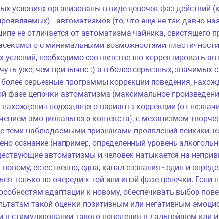
ных условиях организованы в виде цепочек фаз действий 
 проявляемых) - автоматизмов (то, что еще не так давно н
ципе не отличается от автоматизма чайника, свистящего п
асекомого с минимальными возможностями пластичности
 условий, необходимо соответственно корректировать авт
чуть уже, чем привычно :) а в более серьезных, значимых 
 более серьезные программы коррекции поведения, нахо
ной фазе цепочки автоматизма (максимальное произведени
 нахождения подходящего варианта коррекции (от незнач
чением эмоционального контекста), с механизмом творчес
не теми наблюдаемыми признаками проявлений психики, 
лено сознание (например, определенный уровень алкогольно
ществующие автоматизмы и человек натыкается на неприв
новому, естественно, одна, канал сознания - один и опред
я только по очереди к той или иной фазе цепочки. Если ни
собностям адаптации к новому, обеспечивать выбор повед
ультатам такой оценки позитивным или негативным эмоц
и в стимулировании такого поведения в дальнейшем или из