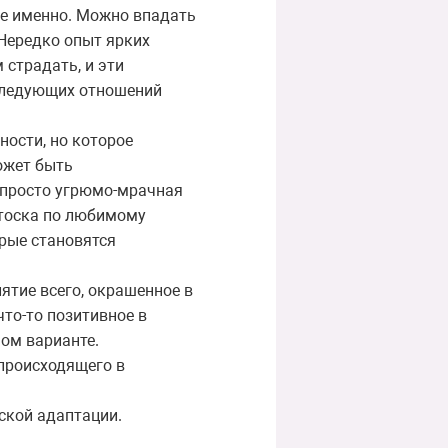
же именно. Можно впадать
 Нередко опыт ярких
страдать, и эти
оследующих отношений
ности, но которое
ожет быть
 просто угрюмо-мрачная
 тоска по любимому
орые становятся
иятие всего, окрашенное в
что-то позитивное в
ом варианте.
происходящего в
ской адаптации.