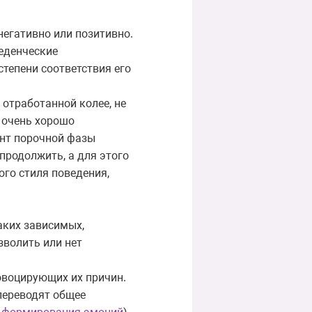
негативно или позитивно.
еденческие
степени соответствия его
 отработанной колее, не
е очень хорошо
ент порочной фазы
продолжить, а для этого
ого стиля поведения,
аких зависимых,
зволить или нет
овоцирующих их причин.
переводят общее