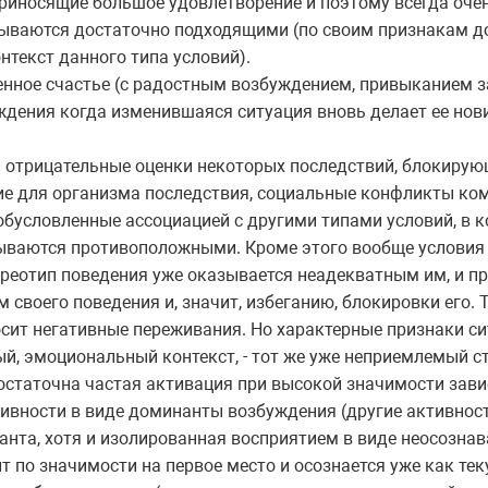
риносящие большое удовлетворение и поэтому всегда оче
азываются достаточно подходящими (по своим признакам 
текст данного типа условий).
енное счастье (с радостным возбуждением, привыканием з
дения когда изменившаяся ситуация вновь делает ее нов
и отрицательные оценки некоторых последствий, блокирую
ие для организма последствия, социальные конфликты ко
бусловленные ассоциацией с другими типами условий, в к
ываются противоположными. Кроме этого вообще условия
ереотип поведения уже оказывается неадекватным им, и пр
 своего поведения и, значит, избеганию, блокировки его. 
носит негативные переживания. Но характерные признаки 
ый, эмоциональный контекст, - тот же уже неприемлемый с
 достаточна частая активация при высокой значимости зав
ивности в виде доминанты возбуждения (другие активност
нанта, хотя и изолированная восприятием в виде неосознав
по значимости на первое место и осознается уже как тек