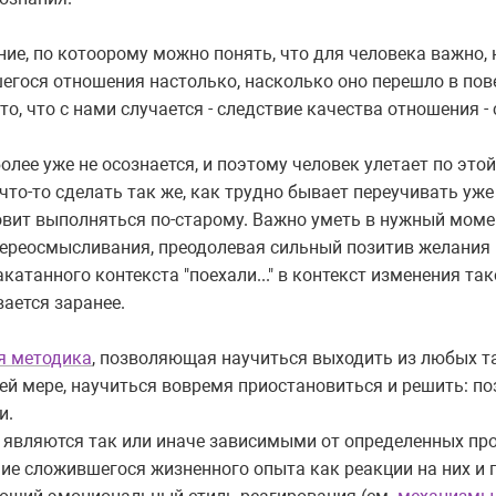
ие, по котоорому можно понять, что для человека важно, 
гося отношения настолько, насколько оно перешло в пов
, что с нами случается - следствие качества отношения - 
олее уже не осознается, и поэтому человек улетает по этой
 что-то сделать так же, как трудно бывает переучивать уж
овит выполняться по-старому. Важно уметь в нужный мом
ереосмысливания, преодолевая сильный позитив желания 
атанного контекста "поехали..." в контекст изменения так
ается заранее.
я методика
, позволяющая научиться выходить из любых т
ей мере, научиться вовремя приостановиться и решить: по
и.
и являются так или иначе зависимыми от определенных пр
е сложившегося жизненного опыта как реакции на них и 