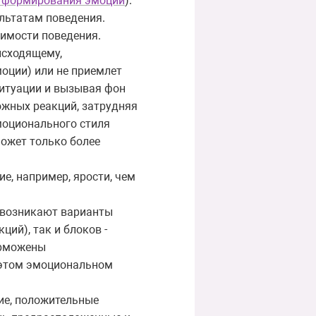
 формирования эмоций
).
ультатам поведения.
симости поведения.
исходящему,
оции) или не приемлет
ситуации и вызывая фон
ожных реакций, затрудняя
эмоционального стиля
может только более
е, например, ярости, чем
 возникают варианты
ий), так и блоков -
орможены
 этом эмоциональном
ие, положительные