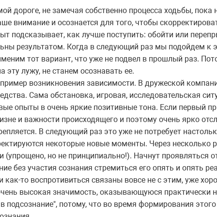
ой дороге, не замечая собственно процесса ходьбы, пока н
аше внимание и осознается для того, чтобы скорректиров
т подсказывает, как лучше поступить: обойти или перепр
ьны результатом. Когда в следующий раз мы подойдем к эт
именим тот вариант, что уже не подвел в прошлый раз. По
 эту лужу, не станем осознавать ее.
 пример возникновения зависимости. В дружеской компан
едства. Сама обстановка, игровая, исследовательская си
ые опыты в очень яркие позитивные тона. Если первый п
изне и важности происходящего и поэтому очень ярко отс
крепляется. В следующий раз это уже не потребует настоль
ектируются некоторые новые моменты. Через несколько р
 (упрощено, но не принципиально!). Начнут проявляться 
ние без участия сознания стремиться его опять и опять ре
и как-то воспротивиться связаны вовсе не с этим, уже хо
очень высокая значимость, оказывающуюся практически 
 в подсознание", потому, что во время формирования этого
ознания.