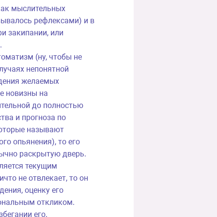
(как мыслительных
азывалось рефлексами) и в
ри закипании, или
.
оматизм (ну, чтобы не
случаях непонятной
ждения желаемых
е новизны на
ительной до полностью
тва и прогноза по
которые называют
го опьянения), то его
ычно раскрытую дверь.
еляется текущим
что не отвлекает, то он
ения, оценку его
иональным откликом.
бегании его.