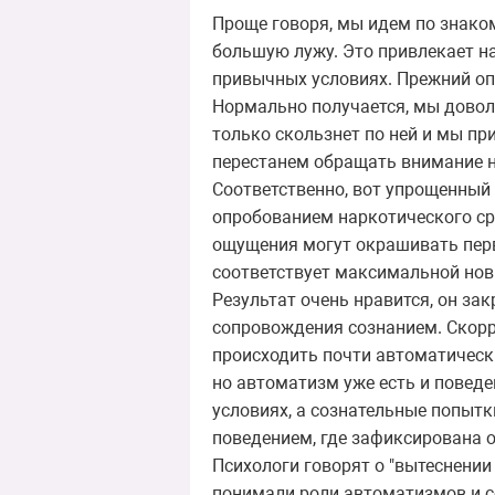
Проще говоря, мы идем по знаком
большую лужу. Это привлекает н
привычных условиях. Прежний опы
Нормально получается, мы довол
только скользнет по ней и мы пр
перестанем обращать внимание на
Соответственно, вот упрощенный
опробованием наркотического ср
ощущения могут окрашивать перв
соответствует максимальной нов
Результат очень нравится, он за
сопровождения сознанием. Скорр
происходить почти автоматически
но автоматизм уже есть и поведе
условиях, а сознательные попытк
поведением, где зафиксирована 
Психологи говорят о "вытеснении
понимали роли автоматизмов и с