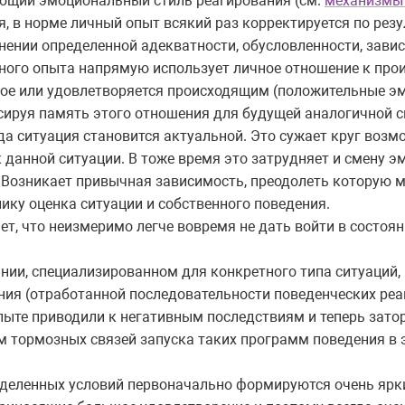
ующий эмоциональный стиль реагирования (см.
механизмы
, в норме личный опыт всякий раз корректируется по рез
нении определенной адекватности, обусловленности, зави
ого опыта напрямую использует личное отношение к про
ое или удовлетворяется происходящим (положительные эм
ксируя память этого отношения для будущей аналогичной 
да ситуация становится актуальной. Это сужает круг возм
к данной ситуации. В тоже время это затрудняет и смену 
. Возникает привычная зависимость, преодолеть которую 
ику оценка ситуации и собственного поведения.
т, что неизмеримо легче вовремя не дать войти в состояни
ии, специализированном для конкретного типа ситуаций,
я (отработанной последовательности поведенческих реакц
пыте приводили к негативным последствиям и теперь зат
м тормозных связей запуска таких программ поведения в
еделенных условий первоначально формируются очень ярк