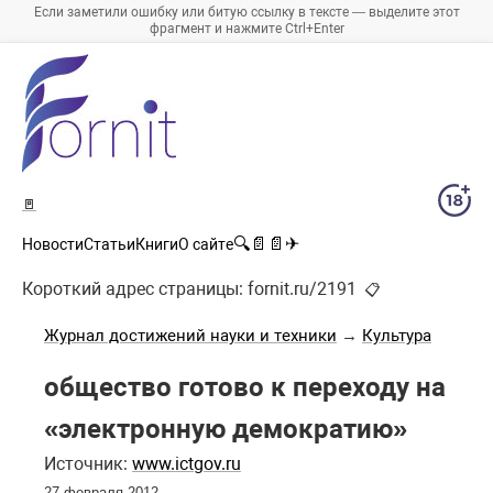
Если заметили ошибку или битую ссылку в тексте — выделите этот
фрагмент и нажмите Ctrl+Enter
🚪
🔍
📄
📄
✈
Новости
Статьи
Книги
О сайте
Короткий адрес страницы:
fornit.ru/2191
📋
Журнал достижений науки и техники
→
Культура
общество готово к переходу на
«электронную демократию»
Источник:
www.ictgov.ru
27 февраля 2012