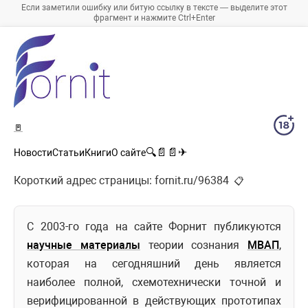
Если заметили ошибку или битую ссылку в тексте — выделите этот
фрагмент и нажмите Ctrl+Enter
🚪
🔍
📄
📄
✈
Новости
Статьи
Книги
О сайте
Короткий адрес страницы:
fornit.ru/96384
📋
C 2003-го года на сайте Форнит публикуются
научные материалы
теории сознания
МВАП
,
которая на сегодняшний день является
наиболее полной, схемотехнически точной и
верифицированной в действующих прототипах