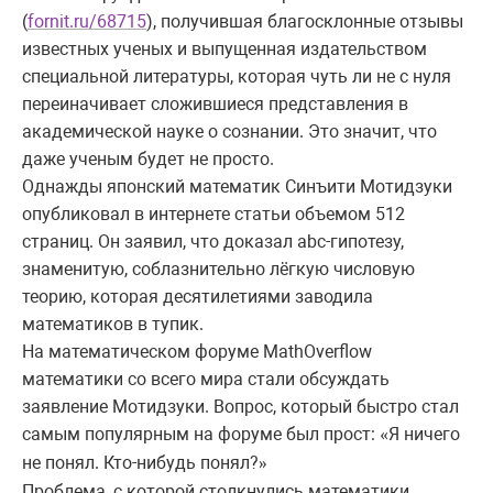
(
fornit.ru/68715
), получившая благосклонные отзывы
известных ученых и выпущенная издательством
специальной литературы, которая чуть ли не с нуля
переиначивает сложившиеся представления в
академической науке о сознании. Это значит, что
даже ученым будет не просто.
Однажды японский математик Cинъити Мотидзуки
опубликовал в интернете статьи объемом 512
страниц. Он заявил, что доказал abc-гипотезу,
знаменитую, соблазнительно лёгкую числовую
теорию, которая десятилетиями заводила
математиков в тупик.
На математическом форуме MathOverflow
математики со всего мира стали обсуждать
заявление Мотидзуки. Вопрос, который быстро стал
самым популярным на форуме был прост:
Я ничего
«
не понял. Кто-нибудь понял?
»
Проблема, с которой столкнулись математики,