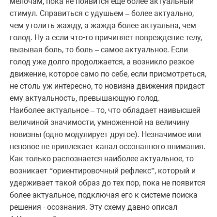
мелочам, пока не появится еще более актуальный
стимул. Справиться с удушьем
более актуально,
–
чем утолить жажду, а жажда более актуальна, чем
голод. Ну а если что-то причиняет повреждение телу,
вызывая боль, то боль
самое актуальное. Если
–
голод уже долго продолжается, а возникло резкое
движение, которое само по себе, если присмотреться,
не столь уж интересно, то новизна движения придаст
ему актуальность, превышающую голод.
Наиболее актуальное
то, что обладает наивысшей
–
величиной значимости, умноженной на величину
новизны (одно модулирует другое). Незначимое или
неновое не привлекает канал осознанного внимания.
Как только распознается наиболее актуальное, то
возникает
ориентировочный рефлекс
, который и
“
”
удерживает такой образ до тех пор, пока не появится
более актуальное, подключая его к системе поиска
решения - осознания. Эту схему давно описал