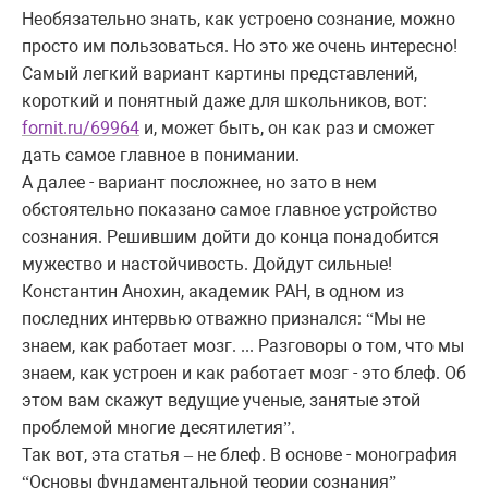
Необязательно знать, как устроено сознание, можно
просто им пользоваться. Но это же очень интересно!
Самый легкий вариант картины представлений,
короткий и понятный даже для школьников, вот:
fornit.ru/69964
и, может быть, он как раз и сможет
дать самое главное в понимании.
А далее - вариант посложнее, но зато в нем
обстоятельно показано самое главное устройство
сознания. Решившим дойти до конца понадобится
мужество и настойчивость. Дойдут сильные!
Константин Анохин, академик РАН, в одном из
последних интервью отважно признался:
Мы не
“
знаем, как работает мозг. ... Разговоры о том, что мы
знаем, как устроен и как работает мозг - это блеф. Об
этом вам скажут ведущие ученые, занятые этой
проблемой многие десятилетия
.
”
Так вот, эта статья
не блеф. В основе - монография
–
Основы фундаментальной теории сознания
“
”