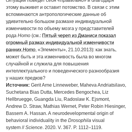
ситуации поведет себя «правильно» и благодаря
этому выживет и оставит потомство. В связи с этим
вспоминаются антропологические данные об
удивительно большом размахе индивидуальной
изменчивости по объему мозга у представителей
рода
Homo
(см.:
Пятый череп из Дманиси показал
огромный размах индивидуальной изменчивости
ранних
Homo
, «Элементы», 21.10.2013): как знать,
может быть и эта изменчивость была во многом
случайной и служила для повышения
интеллектуального и поведенческого разнообразия
у наших предков?
Источник:
Gerit Arne Linneweber, Maheva Andriatsilavo,
Suchetana Bias Dutta, Mercedes Bengochea, Liz
Hellbruegge, Guangda Liu, Radoslaw K. Ejsmont,
Andrew D. Straw, Mathias Wernet, Peter Robin Hiesinger,
Bassem A. Hassan. A neurodevelopmental origin of
behavioral individuality in the
Drosophila
visual
system //
Science
. 2020. V. 367. P. 1112–1119.