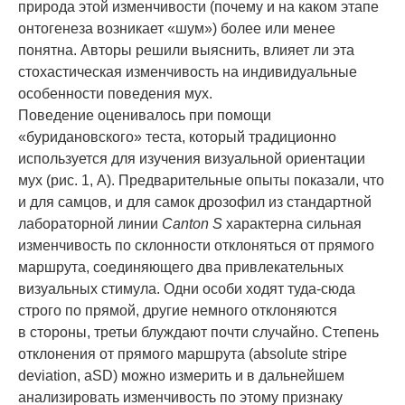
природа этой изменчивости (почему и на каком этапе
онтогенеза возникает «шум») более или менее
понятна. Авторы решили выяснить, влияет ли эта
стохастическая изменчивость на индивидуальные
особенности поведения мух.
Поведение оценивалось при помощи
«буридановского» теста, который традиционно
используется для изучения визуальной ориентации
мух (рис. 1, A). Предварительные опыты показали, что
и для самцов, и для самок дрозофил из стандартной
лабораторной линии
Canton S
характерна сильная
изменчивость по склонности отклоняться от прямого
маршрута, соединяющего два привлекательных
визуальных стимула. Одни особи ходят туда-сюда
строго по прямой, другие немного отклоняются
в стороны, третьи блуждают почти случайно. Степень
отклонения от прямого маршрута (absolute stripe
deviation, aSD) можно измерить и в дальнейшем
анализировать изменчивость по этому признаку