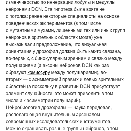
изменчивостью по иннервации лобулы и медуллы
нейронами DCN. Эта гипотеза была взята не
с потолка: ранее некоторые специалисты на основе
поведенческих экспериментов (в том числе
с мутантными мухами, лишенными тех или иных групп
нейронов в зрительных областях мозга) уже
высказывали предположение, что визуальная
ориентация у дрозофил должна быть как-то связана,
во-первых, с бинокулярным зрением и связью между
полушариями (а аксоны нейронов DCN как раз
образуют
комиссуру
между полушариями), во-
вторых — с асимметрией правых и левых зрительных
областей (а поскольку в развитии DCN присутствует
элемент случайности, это может приводить в том
числе и к асимметрии полушарий).
Нейробиология дрозофилы — наука передовая,
располагающая внушительным арсеналом
современных исследовательских инструментов.
Можно окрашивать разные группы нейронов, в том