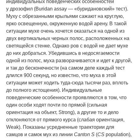
индивидуальных поведенческих особенностей
у дрозофил (Buridan assay — «буридановский» тест).
Муху с обрезанными крыльями сажают на круглую,
ярко освещенную, окруженную водой арену. В такой
ситуации мухе очень хочется оказаться на одной из
двух вертикальных черных полос, расположенных на
светящейся стенке. Однако ров с водой не дает мухе
до них добраться. Убедившись в недосягаемости
одной из полос, муха разворачивается и идет к другой,
и так до бесконечности (на самом деле каждый тест
длился 900 секунд, но известно, что муха в этой
ситуации может ходить туда-сюда тысячи раз, вплоть
до полного истощения). Индивидуальные
поведенческие особенности проявляются в том, что
один особи ходят почти по прямой (сильная
ориентация на объект, Strong), а другие то и дело
отклоняются от прямого курса (слабая ориентация,
Weak). Показаны усредненные траектории для
самцов и самок мух из линии
Canton S
(
CS
population),