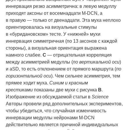
иннервация резко асимметрична: в левую медуллу
приходят аксоны от восемнадцати M-DCN, а
в правую — только от двенадцати. Эта муха неплохо
ориентировалась на визуальные стимулы
в «буридановском» тесте. У «нижней» мухи
иннервация симметричная (по 13 аксонов с каждой
стороны), а визуальная ориентация выражена
намного слабее.
C
— отрицательная корреляция
между асимметрией медуллы (
по вертикальной оси
)
и aSD, то есть отклонением от прямого маршрута (
по
горизонтальной оси
). Чем сильнее асимметрия, тем
прямее ходит муха.
Синим и красным
крестиками
показаны две мухи с рисунка
B
.
Изображение из обсуждаемой статьи в
Science
Авторы провели ряд дополнительных экспериментов,
чтобы убедиться, что случайная изменчивость
иннервации медуллы нейронами M-DCN
действительно является причиной индивидуальных