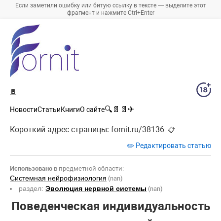
Если заметили ошибку или битую ссылку в тексте — выделите этот
фрагмент и нажмите Ctrl+Enter
🚪
🔍
📄
📄
✈
Новости
Статьи
Книги
О сайте
Короткий адрес страницы:
fornit.ru/38136
📋
✏️ Редактировать статью
Использовано
в предметной области:
Системная нейрофизиология
(nan)
раздел:
Эволюция нервной системы
(nan)
Поведенческая индивидуальность