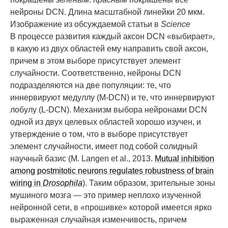
нейроны DCN. Длина масштабной линейки 20 мкм.
Изображение из обсуждаемой статьи в
Science
В процессе развития каждый аксон DCN «выбирает»,
в какую из двух областей ему направить свой аксон,
причем в этом выборе присутствует элемент
случайности. Соответственно, нейроны DCN
подразделяются на две популяции: те, что
иннервируют медуллу (M-DCN) и те, что иннервируют
лобулу (L-DCN). Механизм выбора нейронами DCN
одной из двух целевых областей хорошо изучен, и
утверждение о том, что в выборе присутствует
элемент случайности, имеет под собой солидный
научный базис (M. Langen et al., 2013.
Mutual inhibition
among postmitotic neurons regulates robustness of brain
wiring in
Drosophila
). Таким образом, зрительные зоны
мушиного мозга — это пример неплохо изученной
нейронной сети, в «прошивке» которой имеется ярко
выраженная случайная изменчивость, причем