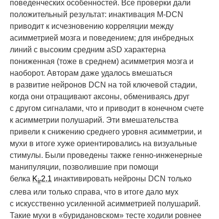
поведенческих особенностей. Все проверки дали
положительный результат: инактивация M-DCN
приводит к исчезновению корреляции между
асимметрией мозга и поведением; для инбредных
линий с высоким средним aSD характерна
пониженная (тоже в среднем) асимметрия мозга и
наоборот. Авторам даже удалось вмешаться
в развитие нейронов DCN на той ключевой стадии,
когда они отращивают аксоны, обмениваясь друг
с другом сигналами, что и приводит в конечном счете
к асимметрии полушарий. Эти вмешательства
привели к снижению среднего уровня асимметрии, и
мухи в итоге хуже ориентировались на визуальные
стимулы. Были проведены также генно-инженерные
манипуляции, позволившие при помощи
белка
K
2.1
инактивировать нейроны DCN только
ir
слева или только справа, что в итоге дало мух
с искусственно усиленной асимметрией полушарий.
Такие мухи в «буридановском» тесте ходили ровнее