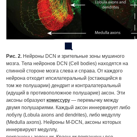
Рис. 2.
Нейроны DCN и зрительные зоны мушиного
мозга. Тела нейронов DCN (Cell bodies) находятся на
спинной стороне мозга слева и справа. От каждого
нейрона отходит ипсилатеральный (остающийся в
том же полушарии) дендрит и контралатеральный
(идущий в противоположное полушарие) аксон. Эти
аксоны образуют
комиссуру
— перемычку между
двумя полушариями. Каждый аксон иннервирует либо
лобулу (Lobula axons and dendrites), либо медуллу
(Medulla axons). Нейроны M-DCN, аксоны которых
иннервируют медуллу,
покрашены
зеленым
.
Красным
покрашены все