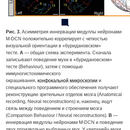
Рис. 3.
Асимметрия иннервации медуллы нейронами
M-DCN положительно коррелирует с четкостью
визуальной ориентации в «буридановском»
тесте.
А
— общая схема эксперимента. Сначала
записывают поведение мухи в «буридановском»
тесте (Behaviour), затем с помощью
иммуногистохимического
окрашивания,
конфокальной микроскопии
и
специального программного обеспечения получают
реконструкцию зрительных отделов мозга (Anatomical
recording, Neural reconstructions) и, наконец, ищут
связь между поведением и строением мозга
(Comparison Behaviour / Neural reconstructions).
B
—
иннервация медуллы нейронами M-DCN и поведение
двух произвольно выбранных мух. У «верхней» мухи