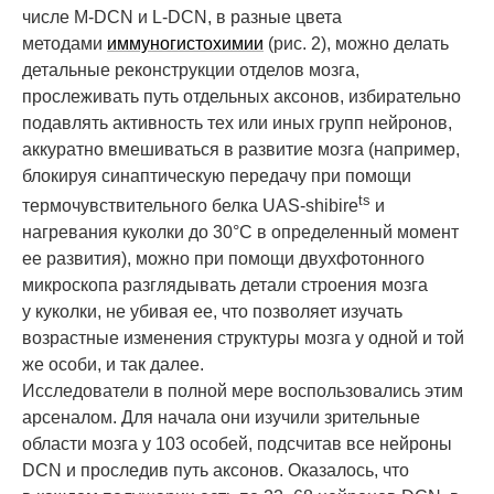
числе M-DCN и L-DCN, в разные цвета
методами
иммуногистохимии
(рис. 2), можно делать
детальные реконструкции отделов мозга,
прослеживать путь отдельных аксонов, избирательно
подавлять активность тех или иных групп нейронов,
аккуратно вмешиваться в развитие мозга (например,
блокируя синаптическую передачу при помощи
ts
термочувствительного белка UAS-shibire
и
нагревания куколки до 30°C в определенный момент
ее развития), можно при помощи двухфотонного
микроскопа разглядывать детали строения мозга
у куколки, не убивая ее, что позволяет изучать
возрастные изменения структуры мозга у одной и той
же особи, и так далее.
Исследователи в полной мере воспользовались этим
арсеналом. Для начала они изучили зрительные
области мозга у 103 особей, подсчитав все нейроны
DCN и проследив путь аксонов. Оказалось, что