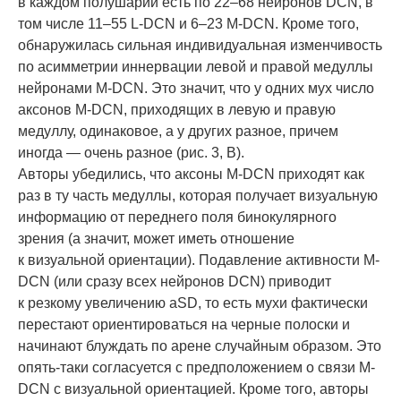
в каждом полушарии есть по 22–68 нейронов DCN, в
том числе 11–55 L-DCN и 6–23 M-DCN. Кроме того,
обнаружилась сильная индивидуальная изменчивость
по асимметрии иннервации левой и правой медуллы
нейронами M-DCN. Это значит, что у одних мух число
аксонов M-DCN, приходящих в левую и правую
медуллу, одинаковое, а у других разное, причем
иногда — очень разное (рис. 3, B).
Авторы убедились, что аксоны M-DCN приходят как
раз в ту часть медуллы, которая получает визуальную
информацию от переднего поля бинокулярного
зрения (а значит, может иметь отношение
к визуальной ориентации). Подавление активности M-
DCN (или сразу всех нейронов DCN) приводит
к резкому увеличению aSD, то есть мухи фактически
перестают ориентироваться на черные полоски и
начинают блуждать по арене случайным образом. Это
опять-таки согласуется с предположением о связи M-
DCN с визуальной ориентацией. Кроме того, авторы