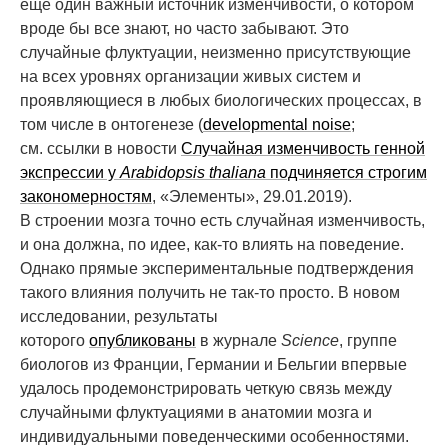
еще один важный источник изменчивости, о котором
вроде бы все знают, но часто забывают. Это
случайные флуктуации, неизменно присутствующие
на всех уровнях организации живых систем и
проявляющиеся в любых биологических процессах, в
том числе в онтогенезе (
developmental noise
;
см. ссылки в новости
Случайная изменчивость генной
экспрессии у
Arabidopsis thaliana
подчиняется строгим
закономерностям
, «Элементы», 29.01.2019).
В строении мозга точно есть случайная изменчивость,
и она должна, по идее, как-то влиять на поведение.
Однако прямые экспериментальные подтверждения
такого влияния получить не так-то просто. В новом
исследовании, результаты
которого
опубликованы
в журнале
Science
, группе
биологов из Франции, Германии и Бельгии впервые
удалось продемонстрировать четкую связь между
случайными флуктуациями в анатомии мозга и
индивидуальными поведенческими особенностями.