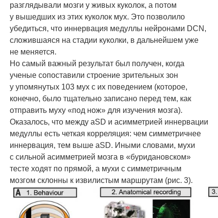
разглядывали мозги у живых куколок, а потом
у вышедших из этих куколок мух. Это позволило
убедиться, что иннервация медуллы нейронами DCN,
сложившаяся на стадии куколки, в дальнейшем уже
не меняется.
Но самый важный результат был получен, когда
ученые сопоставили строение зрительных зон
у упомянутых 103 мух с их поведением (которое,
конечно, было тщательно записано перед тем, как
отправить муху «под нож» для изучения мозга).
Оказалось, что между aSD и асимметрией иннервации
медуллы есть четкая корреляция: чем симметричнее
иннервация, тем выше aSD. Иными словами, мухи
с сильной асимметрией мозга в «буридановском»
тесте ходят по прямой, а мухи с симметричным
мозгом склонны к извилистым маршрутам (рис. 3).