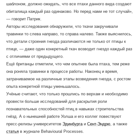
шаблоном, должно ожидать, что все птахи данного вида создают
обиталища каждый раз одинаково. Но перед нами не тот случай»,
— говорит Патрик.
Авторы исследования обнаружили, что ткачи закручивали
травинки то слева направо, то справа налево. Также выяснилось,
что детали строения гнезда различаются не только от птицы к
птице, — даже один конкретный ткач возводит гнездо каждый раз
с отличиями от предыдущего.
Ещё британцы отметили, что чем опытнее была птаха, тем реже
она роняла травинки в процессе работы. Наконец и время,
затрачиваемое на различные этапы возведения гнезда, с ростом
опыта конкретной птицы уменьшалось.
Учёные считают, что только прошлись по верхам и необходимо
провести больше исследований для раскрытия роли
познавательных способностей птиц в навыках строительства
гнёзд. А о нынешней работе Уолша и его коллег повествуют
пресс-релизы университетов
Эдинбурга
и
Сент-Эндрю
, а также
статья
в журнале Behavioural Processes.