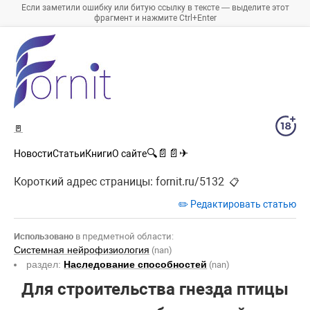
Если заметили ошибку или битую ссылку в тексте — выделите этот
фрагмент и нажмите Ctrl+Enter
🚪
🔍
📄
📄
✈
Новости
Статьи
Книги
О сайте
Короткий адрес страницы:
fornit.ru/5132
📋
✏️ Редактировать статью
Использовано
в предметной области:
Системная нейрофизиология
(nan)
раздел:
Наследование способностей
(nan)
Для строительства гнезда птицы