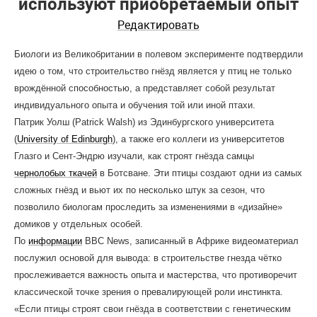
используют приобретаемый опыт
Редактировать
Биологи из Великобритании в полевом эксперименте подтвердили
идею о том, что строительство гнёзд является у птиц не только
врождённой способностью, а представляет собой результат
индивидуального опыта и обучения той или иной птахи.
Патрик Уолш (Patrick Walsh) из Эдинбургского университета
(
University of Edinburgh
), а также его коллеги из университетов
Глазго и Сент-Эндрю изучали, как строят гнёзда самцы
чернолобых ткачей
в Ботсване. Эти птицы создают одни из самых
сложных гнёзд и вьют их по несколько штук за сезон, что
позволило биологам проследить за изменениями в «дизайне»
домиков у отдельных особей.
По
информации
BBC News, записанный в Африке видеоматериал
послужил основой для вывода: в строительстве гнезда чётко
прослеживается важность опыта и мастерства, что противоречит
классической точке зрения о превалирующей роли инстинкта.
«Если птицы строят свои гнёзда в соответствии с генетическим