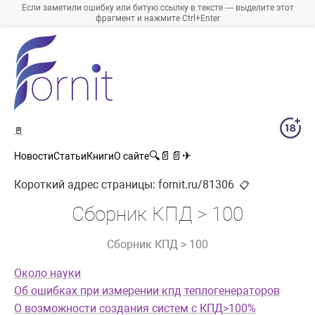
Если заметили ошибку или битую ссылку в тексте — выделите этот
фрагмент и нажмите Ctrl+Enter
🚪
🔍
📄
📄
✈
Новости
Статьи
Книги
О сайте
Короткий адрес страницы:
fornit.ru/81306
📋
Сборник КПД > 100
Сборник КПД > 100
Около науки
Об ошибках при измерении кпд теплогенераторов
О возможности создания систем с КПД>100%