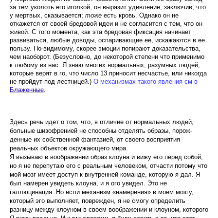
за тем уколоть его иголкой, он выразит удивление, заключив, что
у мерт­вых, сказывается;
тоже
есть кровь. Однако он не
откажется от своей бредовой идеи и не согласится с тем, что он
живой. С того момента, как эта бредовая фиксация начинает
развиваться, любые доводы, оспа­ривающие ее, искажаются в ее
пользу. По-видимо­му, скорее эмоции попирают доказательства,
чем на­оборот. (Безусловно, до некоторой степени что при­менимо
к любому из нас. Я знаю многих нормаль­ных, разумных людей,
которые верят в го, что число 13 приносит несчастье, или никогда
не пройдут под лестницей.)
О механизмах такого явления см в
Блаженные
.
Здесь речь идет о том, что, в отличие от нормальных людей,
больные шизофренией не способны отделять образы, порож­
денные их собственной фантазией, от своего восприя­тия
реальных объектов окружающего мира.
Я вызываю в воображении образ клоуна и вижу его перед собой,
но я не перепутаю его с реальным человеком, отчасти потому что
мой мозг имеет до­ступ к внутренней команде, которую я дал. Я
был намерен увидеть клоуна, и я ого увидел. Это не
галлюцинация. Но если механизм «намерения» в моем мозгу,
который эго выполняет, поврежден, я не смогу определить
разницу между клоуном в своем вообра­жении и клоуном, которого