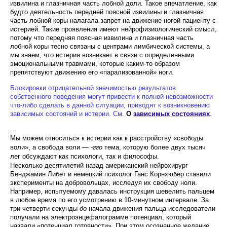
извилина и глазничная часть лобной доли. Такое впечатление, как
будто деятель­ность передней поясной извилины и глазничная
часть лобной коры налагала запрет на движение ногой пациенту с
истерией. Такие проявления имеют ней­рофизиологический смысл,
потому что передняя по­ясная извилина и глазничная часть
лобной коры тес­но связаны с центрами лимбической системы, а
мы знаем, что истерия возникает в связи с определен­ными
эмоциональными травмами, которые каким-то образом
препятствуют движению его «парализованной» ноги.
Блокировки отрицательной значимостью результатов
собственного поведения могут привести к полной невозможности
что-либо сделать в данной ситуации, приводят к возникновению
зависимых состояний и истерии. См.
О
зависимых состояниях
.
…
Мы можем относиться к истерии как к расстройству «свободы
воли», а свобода воли —
-гго
тема, ко­торую более двух тысяч
лег обсуждают как психоло­ги, так и философы.
Несколько десятилетий назад американский нейрохирург
Бенджамин Либет и немецкий психолог Ганс Корнхюбер ставили
эксперименты на доброволь­цах, исследуя их свободу ноли.
Например, испытуемому давалась инструкция шевелить пальцем
в любое время по его усмотрению в 10-минутном интер­вале. За
три четверти секунды
до
начала движения пальца исследователи
получали на электроэнцефало­грамме потенциал, который
назвали «потенциал готовности». При этом осознанное желание