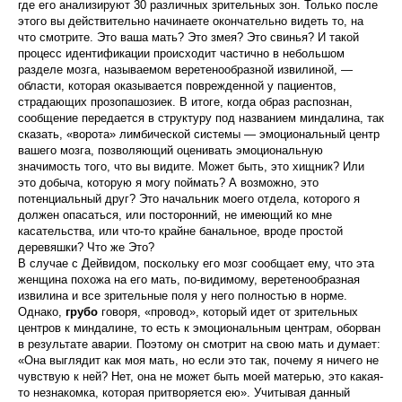
где его анализируют 30 различных зрительных зон. Только после
этого вы действительно начинаете окон­чательно видеть то, на
что смотрите. Это ваша мать? Это змея? Это свинья? И такой
процесс идентифи­кации происходит частично в небольшом
разделе мозга, называемом веретенообразной извилиной, —
области, которая оказывается поврежденной у паци­ентов,
страдающих прозопашозиек. В итоге, когда образ распознан,
сообщение передается в структуру под названием миндалина, так
сказать, «ворота» лимбической системы — эмоциональный центр
вашего мозга, позволяющий оценивать эмоциональную
значимость того, что вы видите. Может быть, это хищник? Или
это добыча, которую я могу поймать? А возможно, это
потенциальный друг? Это началь­ник моего отдела, которого я
должен опасаться, или посторонний, не имеющий ко мне
касательства, или что-то крайне банальное, вроде простой
деревяшки? Что же Это?
В случае с Дейвидом, поскольку его мозг сообщает ему, что эта
женщина похожа на его мать, по-видимому, веретенообразная
извилина и все зри­тельные поля у него полностью в норме.
Однако,
грубо
говоря, «провод», который идет от зрительных
центров к миндалине, то есть к эмоциональным цент­рам, оборван
в результате аварии. Поэтому он смот­рит на свою мать и думает:
«Она выглядит как моя мать, но если это так, почему я ничего не
чувствую к ней? Нет, она не может быть моей матерью, это какая-
то незнакомка, которая притворяется ею». Учитывая данный