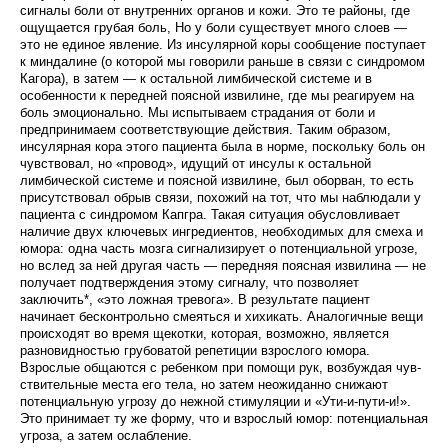
сигналы боли от внутренних органов и кожи. Это те районы, где
ощущается грубая боль, Но у боли су­ществует много слоев —
это не единое явление. Из инсулярной коры сообщение поступает
к миндалине (о которой мы говорили раньше в связи с синдромом
Кагора), в затем — к остальной лимбической системе и в
особенности к передней поясной изви­лине, где мы реагируем на
боль эмоционально. Мы испытываем страдания от боли и
предпринимаем соответствующие действия. Таким образом,
инсулярная кора этого пациента была в норме, поскольку боль он
чувствовал, но «провод», идущий от инсулы к остальной
лимбической системе и поясной из­вилине, был оборван, то есть
присутствовал обрыв связи, похожий на тот, что мы наблюдали у
паци­ента с синдромом Капгра. Такая ситуация обуслов­ливает
наличие двух ключевых ингредиентов, необ­ходимых для смеха и
юмора: одна часть мозга сигна­лизирует о потенциальной угрозе,
но вслед за ней другая часть — передняя поясная извилина — не
по­лучает подтверждения этому сигналу, что позволяет
заключить*, «это ложная тревога». В результате паци­ент
начинает бесконтрольно смеяться и хихикать. Аналогичные вещи
происходят во время щекотки, которая, возможно, является
разновидностью грубо­ватой репетиции взрослого юмора.
Взрослые обща­ются с ребенком при помощи рук, возбуждая чув­
ствительные места его тела, но затем неожиданно снижают
потенциальную угрозу до нежной стимуля­ции и «Ути-и-пути-и!».
Это принимает ту же форму, что и взрослый юмор: потенциальная
угроза, а затем ослабление.