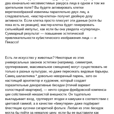
два изначально несовместимых ракурса лица в одном и том же
зрительном поле? Вы будете активировать клетки
веретенообразной извилины па­раллельно двух лиц, а
следовательно, «мастер-клетка» получит двойную дозу
активности. Если клетка просто плюсует эти данные (хотя бы
пока есть ее реакция), мастер-клетка будет генерировать
сильнейший импульс, как если бы она увидела «суперлицо».
Суммарный результат — повышение эстетической
привлекательно­сти кубистического изображения лица — и
Пикассо!
Есть ли искусство у животных? Некоторые из этих
универсальных законов эстетики (например, симмет­рия,
группирование, максимальное смещение) могут существовать не
только в разных культурах, но даже пересекать видовые барьеры.
Самец шалахпняка * до­вольно невзрачный парень, зато он
настоящий архи­тектор и художник, который создает
поразительные декоративные беседки (птичий вариант
холостяцкой квартирки), — нечто сродни фрейдовской компенса­
ции собственной неказистой внешности. Он тщатель­но
выкладывает вход, группирует ягодки и камушки в соответствии с
цветовой гаммой, а в качестве «бижу­терии» даже подбирает
блестящие кусочки сигаретной фольги. Любая из этих беседок
могла бы пойти за немалую цену, если бы ее выставили как