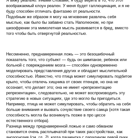
Я вижу реально. Иными словами, я буду верить в то, что этот
воображаемый клоун реален. У меня будет галлюцинация, и я не
буду способен отличать фантазию от реальности.
Подобным же образом я могу на мгновение раз­влечь себя
мыслью, как было бы забавно стать Напо­леоном, но при
шизофрении эта мимолетная мысль развивается в бред, вместо
того чтобы быть отверг­нутой реальностью.
Несомненно, преднамеренная ложь — это безоши­бочный
показатель того, что субъект — будь он шим­панзе, ребенок или
больной с повреждением мозга — способен одновременно
моделировать представления других и обладает мыслительной
способностью. Из­вестно, что птица может симулировать подбитое
кры­ло, чтобы отвлечь хищника от своих птенцов, но она не
осознает, что делает это; она не имеет «репрезен­тацию
репрезентации», следовательно, не может вос­производить эту
стратегию в новых ситуациях, где это могло бы пригодиться.
Например, птица не мо­жет симулировать, чтобы обратить на себя
больше внимания и вызвать сочувствие своего самца (хотя такая
способность могла бы возникнуть позже в про цессе
естественного отбора).
Разница между преднамеренной ложью и само обманом
становится очень расплывчатой при таких расстройствах, как
анозогнозия (см. гл.
2),
когда па­циентка с параличом левой руки,