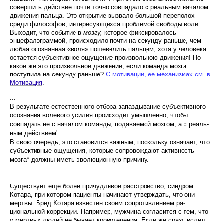
совершить действие почти точно совпадало с реальным началом
движения пальца. Это открытие вызвало большой переполох
среди философов, интересующихся про­блемой свободы воли.
Выходит, что событие в
мозгу,
которое фиксировалось
энцефалограммой, происхо­дило почти на секунду раньше, чем
любая осознан­ная «воля» пошевелить пальцем, хотя у человека
оста­ется субъективное ощущение произвольною движе­ния! Но
какое же это произвольное движение, если команда мозга
поступила на секунду раньше?
О мотивации, ее механизмах см. в
Мотивация
.
...
В результате естественного отбора запаздывание субъективного
осознания волевого уси­лия происходит умышленно, чтобы
совпадать не с началом команды, подаваемой мозгом, а с реаль­
ным действием'.
В свою очередь, это становится важным, посколь­ку означает, что
субъективные ощущения, которые сопровождают активность
мозга* должны иметь эво­люционную причину.
Существует еще более причудливое расстройство, синдром
Котара, при котором пациенты начинают утверждать, что они
мертвы. Бред Котяра известен своим сопротивлением ра­
циональной коррекции. Например, мужчина согла­сится с тем, что
у мертвых людей не бывает крово­течения. Если же сразу вслед