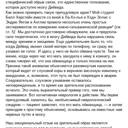
специфический обрыв связи, это единственное толкование,
которое доступно мозгу Дейвида.
Как можно проверить такую причудливую идею? Мой студент
Билл Херстейн вместе со мной в Ла-Хо-лья и Хэдн Эллис с
Эндрю Янгом в Англии провели несколько очень простых
экспериментов по измере­нию кожно-гальванической реакции* (см.
гл. 5)'. Мы достаточно достоверно обнаружили, как и предпола­
гали теоретически, что в мозгу Дейвида была нару­шена связь
между зрением и эмоциями. Еще уди­вительнее было то, что
когда Дейвид звонил своей матери по телефону, он сразу же
узнавал ее голос. И здесь у него не было обмана чувств. Тем не
менее, когда через час его мать заходила к нему в комнату, он
снова говорил ей, что она обманщица и только похожа на нее.
Причина такой аномалии объясня­ется разомкнутым каналом,
который ведет от слухо­вой коры в верхнюю височную извилину к
миндали­не, и, возможно, этот путь не был поврежден в ава­рии.
Следовательно, слуховое узнавание оставалось
неповрежденным, в то время как зрительное распознавание
исчезло. Это очень выразительный пример гого, чем мы
занимаемся. Вот когнитивная невроло­гия в действии. Мы берем
причудливый, казалось бы, необъяснимый неврологический
синдром — пациент заявляет, что его мать обманщица, — и затем
прихо­дим к простому объяснении), основываясь на извест­ных нам
нервных путях в мозгу.
Наш эмоциональный отзыв на зрительный образ является