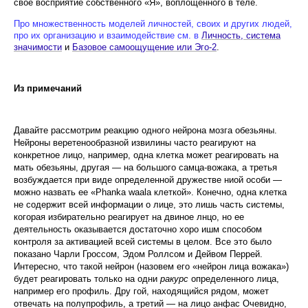
свое восприятие собственного «Я», вопло­щенного в теле.
Про множественность моделей личностей, своих и других людей,
про их организацию и взаимодействие см. в
Личность, система
значимости
и
Базовое самоощущение или Эго-2
.
Из примечаний
Давайте рассмотрим реакцию одного нейрона моз­га обезьяны.
Нейроны веретенообразной извилины часто реагируют на
конкретное лицо, например, одна клетка может реагировать на
мать обезьяны, другая — на большого самца-вожака, а третья
возбуждается при виде определенной дружестве ниой особи —
можно назвать ее «
Phanka
waala
клеткой». Конечно, одна клетка
не содержит всей информации о лице, это лишь часть системы,
когорая избирательно реагирует на двиное лнцо, но ее
деятельность оказывается достаточно хоро ишм способом
контроля за активацией всей системы в целом. Все это было
показано Чарли Гроссом, Эдом Роллсом и Дейвом Перрей.
Интересно, что такой нейрон (назовем его «нейрон лица вожака»)
будет реагировать только на одни
ра­курс
определенного лица,
например его профиль. Дру гой, находящийся рядом, может
отвечать на полупро­филь, а третий — на лицо анфас Очевидно,