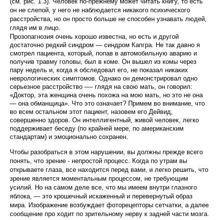
(см. рис. 1.3). Человек по-прежнему может читать книгу, то есть
он не слепой, у него не наблюдается никакого психи­ческого
расстройства, но он просто больше не спо­собен узнавать людей,
глядя им в лицо.
Прозопагнозия очень хорошо известна, но есть и другой
достаточно редкий синдром — синдром Капгра. Не так давно я
смотрел пациента, который, попав в автомобильную аварию и
получив травму головы, был в коме. Он вышел из комы через
пару недель и, когда я обследовал его, не показал никаких
невроло­гических симптомов. Однако он демонстрировал одно
серьезное расстройство —- глядя на свою мать, он говорил:
«Доктор, эта женщина очень похожа на мою мать, но это не она
— она обманщица». Что это озна­чает? Примем во внимание, что
во всем остальном этот пациент, назовем его Дейвид,
совершенно здо­ров. Он интеллигентный, живой человек, легко
под­держивает беседу (по крайней мере, по американс­ким
стандартам) и эмоционально сохранен.
Чтобы разобраться в этом нарушении, вы долж­ны прежде всего
понять, что зрение - непростой процесс. Когда по утрам вы
открываете глаза, все находится перед вами, и легко решить, что
зрение является моментальным процессом, не требующим
усилий. Но на самом деле все, что мы имеем внутри глазного
яблока, — это крошечный искаженный и перевернутый образ
мира. Изображение возбуж­дает фоторецепторы сетчатки, а далее
сообщение про ходит по зрительному нерву к задней части мозга.