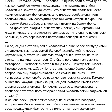
шесть — голубая, семь — зеленая... Однако если в этом дело, то
как же подоб­ное может передаваться по наследству? Мои
коллеги и я захотели доказать, что синестезия является насто­
ящим сенсорным феноменом, а не плодом вообра­жения или
воспоминаний. Мы соорудили простой компьютерный экран, по
которому были разбросаны черные пятерки на белом фоне.
…Тот факт, что людям с синестезией легче, чем нормальным
людям, увидеть эти очертания доказывает, что они не психически
больные, а что переживают настоящий сенсорный феномен.
…
Но однажды я столкнулся с человеком с еще более причудливым
синдромом, так называемой болевой асимболией. К моему
изумлению, в ответ на болевую стимуляцию этот пациент не
стонал, а начинал смеяться- Это была воплощенная в жизнь
метафора — человек смеется в лицо боли. Почему так бывает?
Прежде всего, мы ДОЛЖНЫ ответить на еще более общий
вопрос: почему люди смеются? Без сомнения, смех — это
«универсальное» свойство всех человеческих существ. Каждое
общество, каждая цивилизация, каждая культура имеют свои
формы смеха и юмора. Но почему смех эволюционировал в
процессе естественного отбора? Каким биологическим задачам он
служит?
В основе всех шуток лежит ожидание внезапного поворота,
который неизбежно влечет за собой совершенно иное толкование
всех предыдущих фактов, что является кульминационным