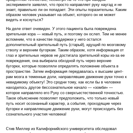
эксперименте заявлял, что просто на­правляет руку наугад и не
знает, правильно ли он попадает. Эти опыты поразительны. Каким
образом человек указывает на объект, которого он не может
видеть и коснуться?
На деле ответ очевиден. У этого пациента была повреждена
зрительная кора — новый путь, и по­этому он ослеп. Тем не менее
вспомним, что в каче­стве поддержки у него остался
дополнительный зри­тельный путь (старый), идущий по мозговому
стволу и верхним бугоркам. Таким образом, хотя информа­ция от
глаз и зрительных нервов не достигала зри­тельной коры из-за ее
повреждения, она выбирала обходной путь через верхние
бугорки, которые поз­воляли определять положение объекта в
простран­стве. Затем информация передавалась к высшим цент­
рам мозга в теменные доли, направлявшие движе­ние руки точно к
невидимому объекту! Это сродни тому, как если бы в человеке
находилось другое бес­сознательное начало — «зомби» —
которое направ­ляло его Руку со сверхъестественной точностью.
Такое объяснение позволяет предположить, что только новый
путь носит осознанный характер, а со­бытия, проходящие через
бугорки и направляющие движение руки, могут происходить без
сознательного участия человека!
Стив Мил­лер из Калифорнийского университета обследовал