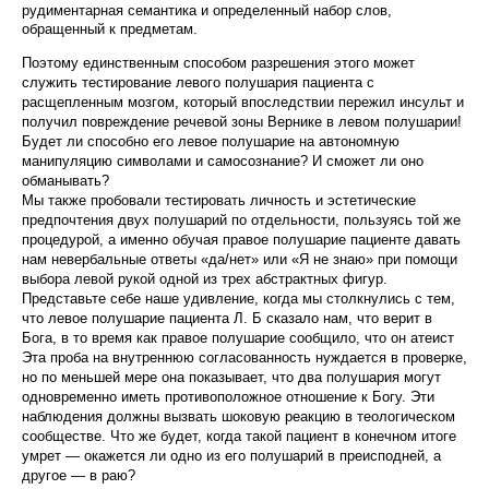
рудиментарная семантика и определенный набор слов,
обращенный к предметам.
Поэтому единственным способом разрешения это­го может
служить тестирование левого полушария па­циента с
расщепленным мозгом, который впоследствии пережил инсульт и
получил повреждение речевой зоны Вернике в левом полушарии!
Будет ли способно его левое полушарие на автономную
манипуляцию символа­ми и самосознание? И сможет ли оно
обманывать?
Мы также пробовали тестировать личность и эстети­ческие
предпочтения двух полушарий по отдельности, пользуясь той же
процедурой, а именно обучая правое полушарие пациенте давать
нам невербальные ответы «да/нет» или «Я не знаю» при помощи
выбора левой рукой одной из трех абстрактных фигур.
Представьте себе наше удивление, когда мы столкнулись с тем,
что левое полушарие пациента Л. Б сказало нам, что верит в
Бога, в то время как правое полушарие сообщило, что он атеист
Эта проба на внутреннюю согласован­ность нуждается в проверке,
но по меньшей мере она показывает, что два полушария могут
одновременно иметь противоположное отношение к Богу. Эти
наблю­дения должны вызвать шоковую реакцию в теологи­ческом
сообществе. Что же будет, когда такой пациент в конечном итоге
умрет — окажется ли одно из его полушарий в преисподней, а
другое — в раю?