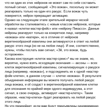
что ни один из этих нейронов не может сам по себе составить
полный сигнал, сообщающий: «Это вожак», поскольку он может
реагировать только на один его ракурс. Если вожак чуть
повернется, нейрон прекращает активацию.
Однако на следующем этапе зрительной иерархи ческой
обработки вы сталкиваетесь с новым классом нейронов, которые
я назвал «клетки мастер-фейс» или «нейрону Пикассо». Данные
нейроны реагируют только на конкретное лицо, например
«вожака» или «мате­ри», но в отличие от нейронов
веретенообразной извилины они активируются в ответ на любой
ракурс этого лнца (но не на любое лицо). И они, соответственно,
нужны, чтобы послать вам сигнал; «Эй, это вожак, будь
осторожнее».
Какова конструкция «клеток мастер-среис»* мы не знаем, но,
вероятно, нужно взять исходящие оконча­ния — аксоны — всех
клеток веретенообразной изви­лины, сигнализирующих о ракурсе
лица (например, «вожака»), и подсоединить их к одной «мастер-
фойе клетке», в данном случае — клетке «вожака». В резуль­тате
объединения информации вы можете получать лю­бой ракурс
лица вожака, и
oil
создаст в веретенообраз­ной извилине клетки
для опознания по крайней мере одного индивидуума, а этот
сигнал, в свою очередь, активирует «мастер-клетку». Таким
образом, «мастер-клегка» будет реагировать на любой ракурс
этого лица.
Но что произойдет, если вам будут предъявлены одновременно