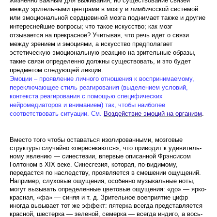
жизненно важным для выживания, но су­ществование связей
между зрительными центрами в мозгу и лимбичсской системой
или эмоциональ­ной сердцевиной мозга поднимает также и другие
интереснейшие вопросы; что такое искусство; как мозг
отзывается на прекрасное? Учитывая, что речь идет о связи
между зрением и эмоциями, а искус­ство предполагает
эстетическую эмоциональную ре­акцию на зрительные образы,
такие связи опреде­ленно должны существовать, и это будет
предметом следующей лекции.
Эмоции – проявление личного отношения к воспринимаемому,
переключающее стиль реагирования (выделением условий,
контекста реагирования с помощью специфических
нейромедиаторов и вниманием) так, чтобы наиболее
соответствовать ситуации. См.
Воздействие эмоций на организм
.
Вместо того чтобы оставаться изолированными, мозговые
структуры случайно «пересекаются», что приводит к удивитель­
ному явлению — синестезии, впервые описанной Фрэнсисом
Голтоном в
XIX
веке. Синесгезия, которая, по-видимому,
передастся по наследству, проявляется в смешении ощущений.
Например, слуховые ощущения, особенно музыкальные ноты,
могут вы­зывать определенные цветовые ощущения: «до» — ярко-
красная, «фа» — синяя и т. д. Зрительное воеприятие цифр
иногда вызывает тот же эффект: пятерка всегда представляется
красной, шестер­ка — зеленой, семерка — всегда индиго, а вось­