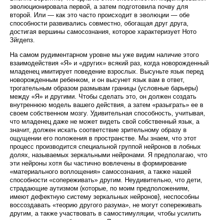
эволюционировала первой, а затем подготовила почву для
второй. Или — как это часто происходит в эволюции — обе
способности развивались совмест­но, обогащая друг друга,
достигая вершины самосо­знания, которое характеризует Ното
Зйгдепз.
На самом рудиментарном уровне мы уже видим наличие этого
взаимодействия «Я» и «других» вся­кий раз, когда новорожденный
младенец имитирует поведение взрослых. Высуньте язык перед
новорож­денным ребенком, и он высунет язык вам в ответ,
трогательным образом размывам границы (условные барьеры)
между «Я» и другими. Чтобы сделать это, он должен создать
внутреннюю модель вашего действия, а затем «разыграть» ее в
своем собственном мозгу. Удивительная способность, учитывая,
что мла­денец даже не может видеть свой собственный язык, а
значит, должен искать соответствие зрительному образу в
ощущении его положения в пространстве. Мы знаем, что этот
процесс производится специаль­ной группой нейронов в лобных
долях, называемых зеркальными нейронами. Я предполагаю, что
эти ней­роны хотя бы частично вовлечены в формирование
«материального воплощения» самосознания, а также нашей
способности «сопереживать» другим. Неудивительно, что дети,
страдающие аутизмом (которые, по моим предположениям,
имеют дефектную систему зеркальных нейронов}, неспособны
воссоздавать «теорию другого разума», не могут сопереживать
дру­гим, а также участвовать в самостимуляции, чтобы усилить