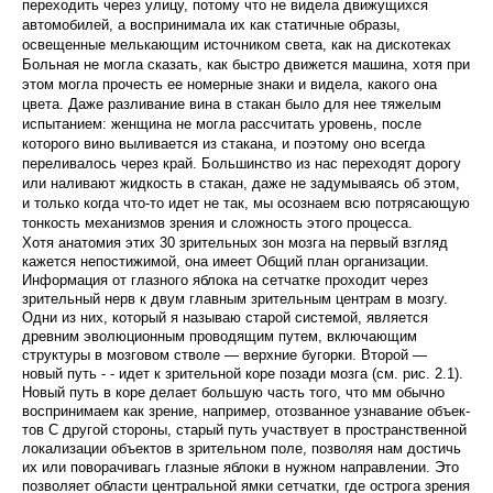
переходить через улицу, потому что не видела движущихся
автомобилей, а воспринимала их как статичные образы,
освещенные мелькающим источником света, как на дискотеках
Больная не могла сказать, как быстро движется машина, хотя при
этом могла прочесть ее номерные знаки и ви­дела, какого она
цвета. Даже разливание вина в ста­кан было для нее тяжелым
испытанием: женщина не могла рассчитать уровень, после
которого вино выли­вается из стакана, и поэтому оно всегда
переливалось через край. Большинство из нас переходят дорогу
или наливают жидкость в стакан, даже не задумы­ваясь об этом,
и только когда что-то идет не так, мы осознаем всю потрясающую
тонкость механизмов зрения и сложность этого процесса.
Хотя анатомия этих 30 зрительных зон мозга на первый взгляд
кажется непостижимой, она имеет Общий план организации.
Информация от глазного яблока на сетчатке проходит через
зрительный нерв к двум главным зрительным центрам в мозгу.
Одни из них, который я называю старой системой, является
древним эволюционным проводящим путем, включа­ющим
структуры в мозговом стволе — верхние бу­горки. Второй —
новый путь - - идет к зрительной коре позади мозга (см. рис. 2.1).
Новый путь в коре делает большую часть того, что мм обычно
воспринимаем как зрение, например, отозванное узнавание объек­
тов С другой стороны, старый путь участвует в про­странственной
локализации объектов в зрительном поле, позволяя нам достичь
их или поворачивагь глазные яблоки в нужном направлении. Это
позволяет области центральной ямки сетчатки, где острога зре­ния