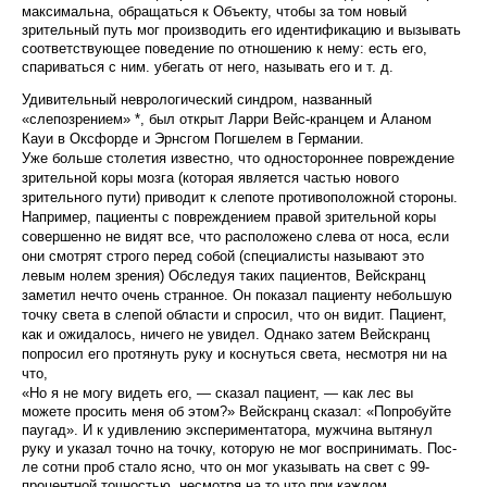
максимальна, обращаться к Объекту, чтобы за том новый
зрительный путь мог производить его иден­тификацию и вызывать
соответствующее поведение по отношению к нему: есть его,
спариваться с ним. убегать от него, называть его и т. д.
Удивительный неврологический синдром, на­званный
«слепозрением» *, был открыт Ларри Вейс-кранцем и Аланом
Кауи в Оксфорде и Эрнсгом Погшелем в Германии.
Уже больше столетия известно, что одностороннее повреждение
зрительной коры мозга (которая яв­ляется частью нового
зрительного пути) приводит к слепоте противоположной стороны.
Например, па­циенты с повреждением правой зрительной коры
совершенно не видят все, что расположено слева от носа, если
они смотрят строго перед собой (специа­листы называют это
левым нолем зрения) Обследуя таких пациентов, Вейскранц
заметил нечто очень странное. Он показал пациенту небольшую
точку света в слепой области и спросил, что он видит. Па­циент,
как и ожидалось, ничего не увидел. Однако затем Вейскранц
попросил его протянуть руку и кос­нуться света, несмотря ни на
что,
«Но я не могу видеть его, — сказал пациент, — как лес вы
можете просить меня об этом?» Вейс­кранц сказал: «Попробуйте
паугад». И к удивлению экспериментатора, мужчина вытянул
руку и указал точно на точку, которую не мог воспринимать. Пос­
ле сотни проб стало ясно, что он мог указывать на свет с 99-
процентной точностью, несмотря на то что при каждом