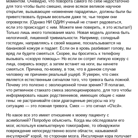
моментом. Очевидно, что поворота самого по себе недостаточно
для того чтобы было смешно, иначе всякое великое научное
откры­тие, вызывающее «изменение парадигмы», должны были бы
приветствовать бурным весельем даже те, чьи теории они
опровергли. (Однако
НИ ОДИН
уче­ный не станет радоваться,
если это происходит с ним. Можете мне поверить, я это испытал!)
Только лишь иного толкования мало. Новая модель должна быть
нелогичной, лишенной тривиальности. Например, солидный
господин, направляясь к своей машине, поскальзывается на
банановой кожуре и падает. Если он в кровь разбивает голову, вы
вряд ли будете сме­яться. Скорее, вы броситесь к телефону
вызывать «скорую помощь»- Но если он сотрет липкую кожуру с
лица, озираясь вокруг, а затем встанет на ноги, вы начнете
смеяться. Причина, по-моему, в том, что в данном случае
человеку не причинен реальный ущерб. Я уверен, что смех
является естественным сигналом того, что тревога была ложной.
Почему это полезно с эволюционной точки зрения? Я полагаю,
что ритмичное стаккато смеха эволюционировало, для того чтобы
информировать наших родственников, имеющих общие с нами
гены: не растрачивайте свои драгоценные ресурсы на эту
ситуацию — это лож­ная тревога. Смех — это сигнал «О'ксй».
Но какое все это имеет отношение к моему пациенту с
асимболией? Попробую объяснить. Когда мы обследовали его
мозг, используя компьютерную то­мографию, то обнаружили
повреждение непосред­ственно возле области, называемой
инсулярной* ко­рой, по сторонам мозга. Инсулярная кора получает