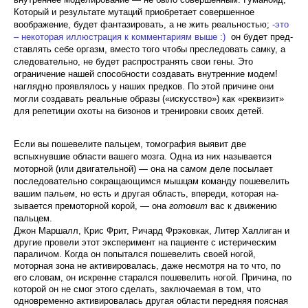
Который и результате мутаций приобретает совершенное
воображение, будет фантазировать, а не жить реальностью;
-это
– некоторая иллюстрация к комментариям выше :)
он будет пред­
ставлять себе оргазм, вместо того чтобы преследовать самку, а
следовательно, не будет распространять свои гены. Это
ограничение нашей способности создавать внутренние модем!
наглядно проявлялось у наших предков. По этой причине они
могли создавать реаль­ные образы («искусство») как «реквизит»
для репетиции охоты на бизонов и тренировки своих детей.
Если вы пошевелите пальцем, томография выявит две
вспыхнувшие области вашего мозга. Одна из них называется
моторной (или двигательной) — она на самом деле посылает
последовательно сокраща­ющимся мышцам команду пошевелить
вашим пальем, но есть и другая область, впереди, которая на­
зывается премоторной корой, — она
готовит
вас к движению
пальцем.
Джон Маршалл, Крис Фрит, Ричард Фрэковкак, Литер Халлиган и
другие провели этот эксперимент на пациенте с истерическим
параличом. Когда он по­пытался пошевелить своей ногой,
моторная зона не активировалась, даже несмотря на то что, по
его словам, он искренне старался пошевелить ногой. Причи­на, по
которой он не смог этого сделать, заключаемая в том, что
одновременно активировалась другая области передняя поясная