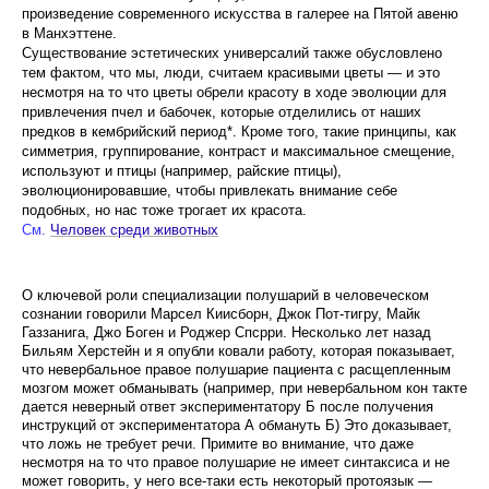
произведе­ние современного искусства в галерее на Пятой авеню
в Манхэттене.
Существование эстетических универсалий также обусловлено
тем фактом, что мы, люди, считаем краси­выми цветы — и это
несмотря на то что цветы обрели красоту в ходе эволюции для
привлечения пчел и бабо­чек, которые отделились от наших
предков в кембрий­ский период*. Кроме того, такие принципы, как
симмет­рия, группирование, контраст и максимальное смеще­ние,
используют и птицы (например, райские птицы),
эволюционировавшие, чтобы привлекать внимание себе
подобных, но нас тоже трогает их красота.
См.
Человек среди животных
О ключевой роли специализации полушарий в человече­ском
сознании говорили Марсел Киисборн, Джок Пот-тигру, Майк
Газзанига, Джо Боген и Роджер Спсрри. Несколько лет назад
Бильям Херстейн и я опубли ковали работу, которая показывает,
что невербальное правое полушарие пациента с расщепленным
мозгом может обманывать (например, при невербальном кон такте
дается неверный ответ экспериментатору Б после получения
инструкций от экспериментатора А об­мануть Б) Это доказывает,
что ложь не требует речи. Примите во внимание, что даже
несмотря на то что правое полушарие не имеет синтаксиса и не
может говорить, у него все-таки есть некоторый протоязык —