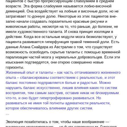
пациентов с быстро прогрессирующим слабоумием в среднем
возрасте. Эта форма слабоумия называ­ется лобно-височной
деменцией. Она воздействует на лобные и височные доли, но не
затрагивает тс-донную долю. Некоторые из этих пациентов вне­
запно начали создавать поразительно красивые рисунки и
живописные работы, несмотря на то, что рань­ше, до болезни, не
имели художественного таланта. И снова принцип изоляции в
действии. Когда все остальные модули мозга безмолвствуют, у
пациента развивается гиперфункция правой теменной доли. Есть
данные Алана Снайдера из Австралии о том, что существует
возможность освободить скрытые таланты с помощью временной
парализации частей мозга у нормальных добровольцев. Если эти
изыска­ния подтвердятся, они открою совершенно новые
горизонты.
Жизненный опыт и таланты – как часть оттачиваемого жизненного
опыта – сбалансированы соответствием с реальностью, и этот
баланс постоянно подправляется болью и радостью. Можно
нарушить баланс искусственно, лишив влияния каких-то систем
восприятия, тем самым заострив, оставив никак не блокируемым
что-то, и оно будет гипертрофировано развиваться. Но
развиваться не имея той полноты адекватности реальности,
которое обеспечивалось влиянием других систем.
…
Эволюция позаботилась о том, чтобы наше воображе­ние —
внутреннее моделирование — не было совер­шенным. Гуманоид,