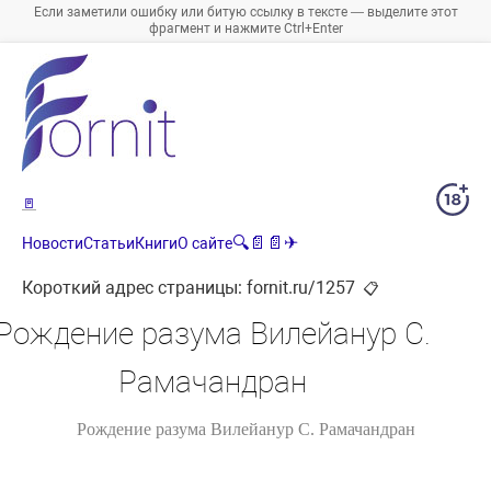
Если заметили ошибку или битую ссылку в тексте — выделите этот
фрагмент и нажмите Ctrl+Enter
🚪
🔍
📄
📄
✈
Новости
Статьи
Книги
О сайте
Короткий адрес страницы:
fornit.ru/1257
📋
Рождение разума Вилейанур С.
Рамачандран
Рождение разума Вилейанур С. Рамачандран