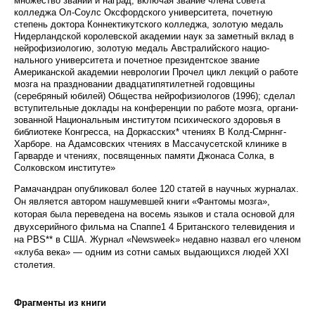
множество званий и наград, включая звание члена совета
колледжа Ол-Соулс Оксфордского университета, почетную
степень доктора Коннектикутского колледжа, золотую медаль
Нидерландской коро­левской академии наук за заметный вклад в
нейро­физиологию, золотую медаль Австралийского нацио­
нального университета и почетное президентское звание
Американской академии неврологии Прочел цикл лекций о работе
мозга на праздновании два­дцатипятилетней годовщины
(серебряный юбилей) Общества нейрофизиологов (1996); сделал
вступитель­ные доклады на конференции по работе мозга, органи­
зованной Национальным институтом психического здоровья в
библиотеке Конгресса, на Доркасских* чтениях
В
Колд-Смрннг-
Харборе. на Адамсовских чтениях в Массачусетской клинике в
Гарварде и чтениях, посвященных памяти Джонаса Солка, в
Солковском институте»
Рамачандран опубликовал более 120 статей в на­учных журналах.
Он является автором нашумевшей книги «Фантомы мозга»,
которая была пере­ведена на восемь языков и стала основой для
двухсерийного фильма на Спаппе1 4 Британского телевидения и
на РВ
S
** в США. Журнал «
Newsweek
» недавно назвал его членом
«клуба века» — одним из сотни самых выдающихся людей
XXI
столетия.
Фрагменты из книги