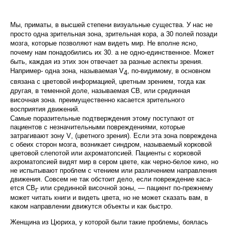
Мы, приматы, в высшей степени визуальные су­щества. У нас не
просто одна зрительная зона, зри­тельная кора, а 30 полей позади
мозга, которые поз­воляют нам видеть мир. Не вполне ясно,
почему нам понадобились их 30. а не одно-единственное. Может
быть, каждая из этих зон отвечает за разные аспекты зрения.
Например- одна зона, называемая
V
, по-ви­димому, в основном
4
связана с цветовой информаци­ей, цветным зрением, тогда как
другая, в теменной доле, называемая СВ, или срединная
височная зона. преимущественно касается зрительного
восприятия движений.
Самые поразительные подтверждения этому по­ступают от
пациентов с незначительными повреж­дениями, которые
затрагивают зону
V
, (цветного зрения). Если эта зона повреждена
с обеих сторон моз­га, возникает синдром, называемый корковой
цвето­вой слепотой или ахроматопсией. Пациенты с кор­ковой
ахроматопсией видят мир в сером цвете, как черно-белое кино, но
не испытывают проблем с чте­нием или различением направления
движения. Со­всем не так обстоит дело, если повреждение каса­
ется СВ
или срединной височной зоны, — пациент по-прежнему
Г
может читать книги и видеть цвета, но не может сказать вам, в
каком направлении движутся объекты и как быстро.
Женщина из Цюриха, у которой были такие проб­лемы, боялась