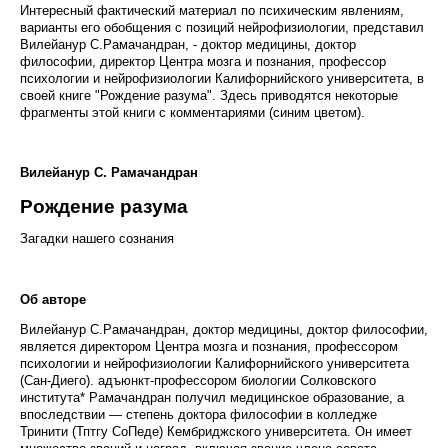
Интересный фактический материал по психическим явлениям,
варианты его обобщения с позиций нейрофизиологии, представил
Вилейанур С.Рамачандран, - доктор медицины, док­тор
философии, директор Центра мозга и познания, профессор
психологии и нейрофизиологии Калифорнийского университета, в
своей книге "Рождение разума". Здесь приводятся некоторые
фрагменты этой книги с комментариями (синим цветом).
Вилейанур С. Рамачандран
Рождение разума
Загадки нашего сознания
Об авторе
Вилейанур С.Рамачандран, доктор медицины, док­тор философии,
является директором Центра мозга и познания, профессором
психологии и нейрофизиологии Калифорнийского университета
(Сан-Диего). адъюнкт-профессором биологии Солковского
института* Рамачандран получил медицинское образова­ние, а
впоследствии — степень доктора философии в колледже
Тринити (Тптгу СоПеде) Кембриджского университета. Он имеет