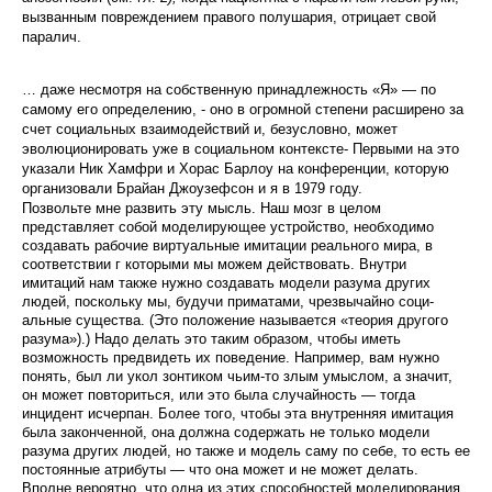
вызванным повреж­дением правого полушария, отрицает свой
паралич.
… даже несмотря на собственную принадлежность «Я» — по
самому его определению, - оно в огромной степени расши­рено за
счет социальных взаимодействий и, без­условно, может
эволюционировать уже в социаль­ном контексте- Первыми на это
указали Ник Хам­фри и Хорас Барлоу на конференции, которую
орга­низовали Брайан Джоузефсон и я в 1979 году.
Позвольте мне развить эту мысль. Наш мозг в целом
представляет собой моделирующее устройство, необходимо
создавать рабочие виртуальные имита­ции реального мира, в
соответствии г которыми мы можем действовать. Внутри
имитаций нам также нужно создавать модели разума других
людей, поскольку мы, будучи приматами, чрезвычайно соци­
альные существа. (Это положение называется «тео­рия другого
разума»).) Надо делать это таким образом, чтобы иметь
возможность предвидеть их поведение. Например, вам нужно
понять, был ли укол зонтиком чьим-то злым умыслом, а значит,
он может повто­риться, или это была случайность — тогда
инцидент исчерпан. Более того, чтобы эта внутренняя имита­ция
была законченной, она должна содержать не только модели
разума других людей, но также и мо­дель саму по себе, то есть ее
постоянные атрибу­ты — что она может и не может делать.
Вполне веро­ятно, что одна из этих способностей моделирования