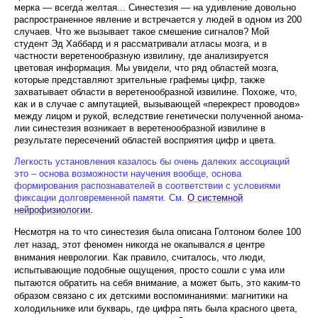
мерка — всегда желтая... Синестезия — на удивление довольно
распространенное явление и встречается у людей в одном из 200
случаев. Что же вызывает такое смешение сигналов? Мой
студент Эд Хаббард и я рассматривали атласы мозга, и в
частности вере­тенообразную извилину, где анализируется
цветовая информация. Мы увидели, что ряд областей мозга,
которые представляют зрительные графемы цифр, также
захватывает области в веретенообразной из­вилине. Похоже, что,
как и в случае с ампутацией, вызывающей «перекрест проводов»
между лицом и рукой, вследствие генетически полученной анома­
лии синестезия возникает в веретенообразной изви­лине в
результате пересечений областей восприятия цифр и цвета.
Легкость установления казалось бы очень далеких ассоциаций
это – основа возможности научения вообще, основа
формирования распознавателей в соответствии с условиями
фиксации долговременной памяти. См.
О системной
нейрофизиологии
.
Несмотря на то что синестезия была описана Голтоном более 100
лет назад, этот феномен никогда не окапывался
в
центре
внимания неврологии. Как пра­вило, считалось, что люди,
испытывающие подобные ощущения, просто сошли с ума или
пытаются обра­тить на себя внимание, а может быть, это каким-то
образом связано с их детскими воспоминаниями: магнитики на
холодильнике или букварь, где цифра пять была красного цвета,