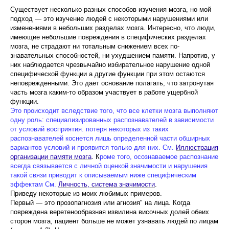
Существует несколько разных способов изучения мозга, но мой
подход — это изучение людей с неко­торыми нарушениями или
изменениями в небольших разделах мозга. Интересно, что люди,
имеющие небольшие повреждения в специфических разделах
мозга, не страдают ни тотальным снижением всех по­
знавательных способностей, ни ухудшением памяти. Напротив, у
них наблюдается чрезвычайно избира­тельное нарушение одной
специфической функции а другие функции при этом остаются
неповрежден­ными. Это дает основание полагать, что затронутая
часть мозга каким-то образом участвует в работе ущерб­ной
функции.
Это происходит вследствие того, что все клетки мозга выполняют
одну роль: специализированных распознавателей в зависимости
от условий восприятия. потеря некоторых из таких
распознавателей коснется лишь определенной части обширных
вариантов условий и проявится только для них. См.
Иллюстрация
организации памяти мозга
. К
роме того, осознаваемое распознание
всегда связывается с личной оценкой значимости и нарушения
такой связи приводит к описываемым ниже специфическим
эффектам См.
Личность, система значимости
.
Приведу некоторые из моих любимых примеров.
Первый — это прозопагнозия или агнозия" на лица. Когда
повреждена веретенообразная извилина височных долей обеих
сторон мозга, пациент боль­ше не может узнавать людей по лицам