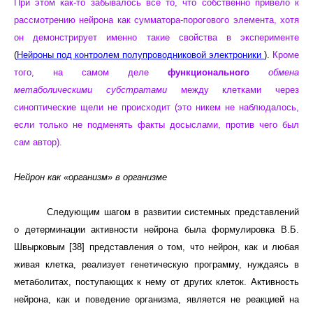
При этом как-то забывалось все то, что собственно привело к
рассмотрению нейрона как сумматора-порогового элемента, хотя
он демонстрирует именно такие свойства в эксперименте
(
Нейроны под контролем полупроводниковой электроники
).
Кроме
того, на самом деле
функционального
обмена
метаболическими субстратами
между клетками через
синоптические щели не происходит (это никем не наблюдалось,
если только не подменять факты досыслами, против чего был
сам автор).
Нейрон как «организм» в организме
Следующим шагом в развитии системных представлений
о детерминации активности нейрона была формулировка В.Б.
Швырковым [38] представления о том, что нейрон, как и любая
живая клетка, реализует генетическую программу, нуждаясь в
метаболитах, поступающих к нему от других клеток. Активность
нейрона, как и поведение организма, является не реакцией на