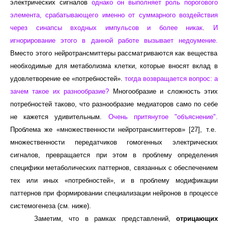
электрических сигналов
однако он выполняет роль порогового
элемента, срабатывающего именно от суммарного воздействия
через синапсы входных импульсов и более никак
.
И
игнорирование этого в данной работе вызывает недоумение.
Вместо этого нейротрансмиттеры рассматриваются как вещества
необходимые для метаболизма клетки, которые вносят вклад в
удовлетворение ее «потребностей».
тогда возвращается вопрос: а
зачем такое их разнообразие?
Многообразие и сложность этих
потребностей таково, что разнообразие медиаторов само по себе
не кажется удивительным.
Очень притянутое
"
объяснение
"
.
Проблема же «множественности нейротрансмиттеров» [27], т.е.
множественности передатчиков гомогенных электрических
сигналов, превращается при этом в проблему определения
специфики метаболических паттернов, связанных с обеспечением
тех или иных «потребностей», и в проблему модификации
паттернов при формировании специализации нейронов в процессе
системогенеза (см. ниже).
Заметим, что в рамках представлений,
отрицающих