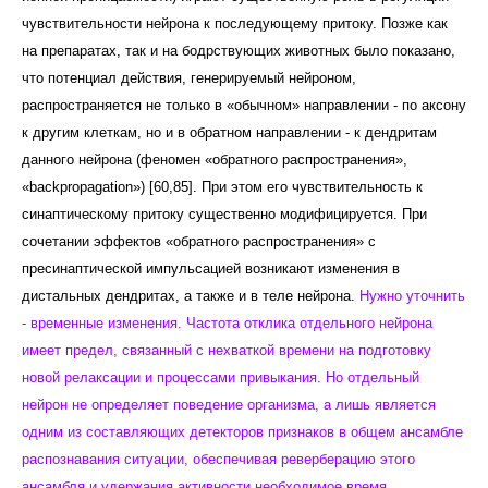
чувствительности нейрона к последующему притоку. Позже как
на препаратах, так и на бодрствующих животных было показано,
что потенциал действия, генерируемый нейроном,
распространяется не только в «обычном» направлении - по аксону
к другим клеткам, но и в обратном направлении - к дендритам
данного нейрона (феномен «обратного распространения»,
«backpropagation») [60,85]. При этом его чувствительность к
синаптическому притоку существенно модифицируется. При
сочетании эффектов «обратного распространения» с
пресинаптической импульсацией возникают изменения в
дистальных дендритах, а также и в теле нейрона.
Нужно уточнить
- временные изменения. Частота отклика отдельного нейрона
имеет предел, связанный с нехваткой времени на подготовку
новой релаксации и процессами привыкания. Но отдельный
нейрон не определяет поведение организма, а лишь является
одним из составляющих детекторов признаков в общем ансамбле
распознавания ситуации, обеспечивая реверберацию этого
ансамбля и удержания активности необходимое время.