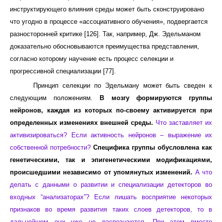
инструктирующего влияния среды может быть сконструировано
что угодно в процессе «ассоциативного обучения», подвергается
разносторонней критике [126]. Так, например, Дж. Эдельманом
доказательно обосновываются преимущества представления,
согласно которому научение есть процесс селекции и
прогрессивной специализации [77].
Принцип селекции по Эдельману может быть сведен к
следующим положениям.
В мозгу формируются группы
нейронов, каждая из которых по-своему активируется при
определенных изменениях внешней среды.
Что заставляет их
активизироваться? Если активность нейронов – выражение их
собственной потребности?
Специфика группы обусловлена как
генетическими, так и эпигенетическими модификациями,
происшедшими независимо от упомянутых изменений.
А что
делать с данными о развитии и специализации детекторов во
входных “анализаторах”? Если лишать восприятие некоторых
признаков во время развития таких слоев детекторов, то в
дальнейшем они уже не распознаются. При этом вместо