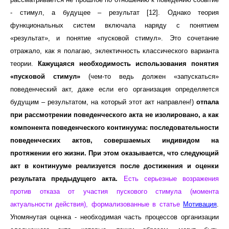
- стимул, а будущее – результат [12]. Однако теория
функциональных систем включала наряду с понятием
«результат», и понятие «пусковой стимул». Это сочетание
отражало, как я полагаю, эклектичность классического варианта
теории.
Кажущаяся необходимость использования понятия
«пусковой стимул»
(чем-то ведь должен «запускаться»
поведенческий акт, даже если его организация определяется
будущим – результатом, на который этот акт направлен!)
отпала
при рассмотрении поведенческого акта не изолировано, а как
компонента поведенческого континуума: последовательности
поведенческих актов, совершаемых индивидом на
протяжении его жизни.
При этом оказывается, что следующий
акт в континууме реализуется после достижения и оценки
результата предыдущего акта.
Есть серьезные возражения
против отказа от участия пускового стимула (момента
актуальности действия), формализованные в статье
Мотивация
.
Упомянутая оценка - необходимая часть процессов организации