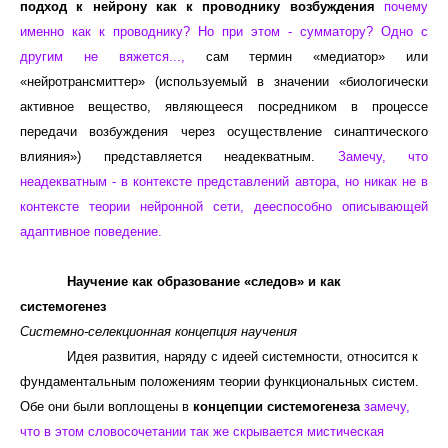
подход к нейрону как к проводнику
возбуждения
почему
именно как к проводнику? Но при этом - сумматору? Одно с
другим не вяжется...,
сам термин «медиатор» или
«нейротрансмиттер» (используемый в значении «биологически
активное вещество, являющееся посредником в процессе
передачи возбуждения через осуществление синаптического
влияния») представляется неадекватным.
Замечу, что
неадекватным - в контексте представлений автора, но никак не в
контексте теории нейронной сети, дееспособно описывающей
адаптивное поведение.
Научение как образование «следов» и как
системогенез
Системно-селекционная концепция научения
Идея развития, наряду с идеей системности, относится к
фундаментальным положениям теории функциональных систем.
Обе они были воплощены в
концепции системогенеза
замечу,
что в этом словосочетании так же скрывается мистическая