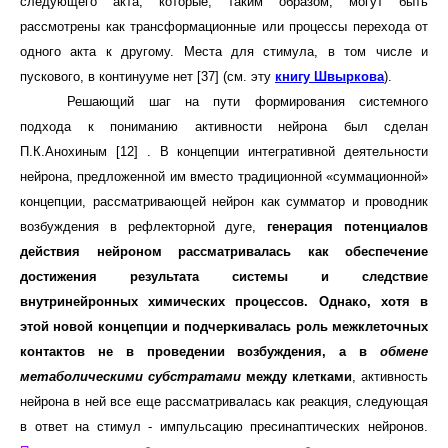
следующего акта, которые, таким образом, могут быть
рассмотрены как трансформационные или процессы перехода от
одного акта к другому. Места для стимула, в том числе и
пускового, в континууме нет [37] (см. эту
книгу Швыркова
).
Решающий шаг на пути формирования системного
подхода к пониманию активности нейрона был сделан
П.К.Анохиным [12] . В концепции интегративной деятельности
нейрона, предложенной им вместо традиционной «суммационной»
концепции, рассматривающей нейрон как сумматор и проводник
возбуждения в рефлекторной дуге,
генерация потенциалов
действия нейроном рассматривалась как обеспечение
достижения результата системы и следствие
внутринейронных химических процессов. Однако, хотя в
этой новой концепции и подчеркивалась роль межклеточных
контактов не в проведении возбуждения, а в
обмене
метаболическими субстратами
между клетками
, активность
нейрона в ней все еще рассматривалась как реакция, следующая
в ответ на стимул - импульсацию пресинаптических нейронов.