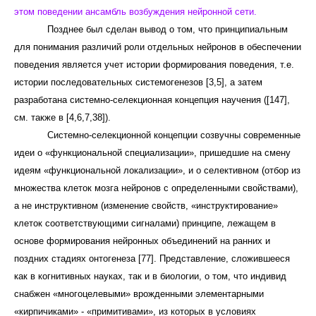
этом поведении ансамбль возбуждения нейронной сети.
Позднее был сделан вывод о том, что принципиальным
для понимания различий роли отдельных нейронов в обеспечении
поведения является учет
истории формирования поведения, т.е.
истории последовательных системогенезов [3,5], а затем
разработана
системно-селекционная концепция научения ([147],
см. также в [4,6,7,38]).
Системно-селекционной концепции созвучны современные
идеи о «функциональной специализации», пришедшие на смену
идеям «функциональной локализации», и о селективном (отбор из
множества клеток мозга нейронов с определенными свойствами),
а не инструктивном (изменение свойств, «инструктирование»
клеток соответствующими сигналами) принципе, лежащем в
основе формирования нейронных объединений на ранних и
поздних стадиях онтогенеза [77]. Представление, сложившееся
как в когнитивных науках, так и в биологии, о том, что индивид
снабжен «многоцелевыми» врожденными элементарными
«кирпичиками» - «примитивами», из которых в условиях