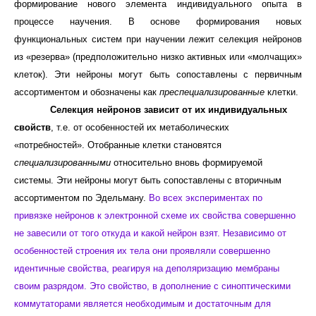
формирование нового
элемента индивидуального опыта в
процессе научения. В основе формирования новых
функциональных систем при научении лежит селекция нейронов
из «резерва» (предположительно низко активных или «молчащих»
клеток). Эти нейроны могут быть сопоставлены с первичным
ассортиментом и обозначены как
преспециализированные
клетки.
Селекция нейронов зависит от их индивидуальных
свойств
, т.е. от особенностей их метаболических
«потребностей». Отобранные клетки становятся
специализированными
относительно вновь формируемой
системы. Эти нейроны могут быть сопоставлены с вторичным
ассортиментом по Эдельману.
Во всех экспериментах по
привязке нейронов к электронной схеме их свойства совершенно
не завесили от того откуда и какой нейрон взят. Независимо от
особенностей строения их тела они проявляли совершенно
идентичные свойства, реагируя на деполяризацию мембраны
своим разрядом. Это свойство, в дополнение с синоптическими
коммутаторами является необходимым и достаточным для