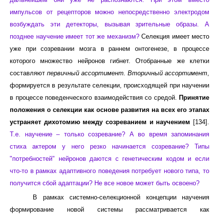
импульсов от рецепторов можно непосредственно электродом
возбуждать эти детекторы, вызывая зрительные образы. А
позднее научение имеет тот же механизм?
Селекция имеет место
уже при созревании мозга в раннем онтогенезе, в процессе
которого множество нейронов гибнет. Отобранные же клетки
составляют
первичный ассортимент. Вторичный ассортимент
,
формируется в результате селекции, происходящей при научении
в процессе поведенческого взаимодействия со средой.
Принятие
положения о селекции как основе развития на всех его этапах
устраняет дихотомию между созреванием и научением
[134].
Т.е. научение – только созревание? А во время запоминания
стиха актером у него резко начинается созревание? Типы
"потребностей" нейронов даются с генетическим кодом и если
что-то в рамках адаптивного поведения потребует нового типа, то
получится сбой адаптации? Не все новое может быть освоено
?
В рамках системно-селекционной концепции научения
формирование новой системы рассматривается как