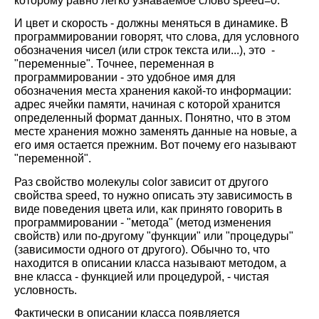
которому равно легко узнаваемое слово speed=0.
И цвет и скорость - должны меняться в динамике. В
программировании говорят, что слова, для условного
обозначения чисел (или строк текста или...), это -
"переменные". Точнее, переменная в
программировании - это удобное имя для
обозначения места хранения какой-то информации:
адрес ячейки памяти, начиная с которой хранится
определенный формат данных. Понятно, что в этом
месте хранения можно заменять данные на новые, а
его имя остается прежним. Вот почему его называют
"переменной".
Раз свойство молекулы color зависит от другого
свойства speed, то нужно описать эту зависимость в
виде поведения цвета или, как принято говорить в
программировании - "метода" (метод изменения
свойств) или по-другому "функции" или "процедуры"
(зависимости одного от другого). Обычно то, что
находится в описании класса называют методом, а
вне класса - функцией или процедурой, - чистая
условность.
Фактически в описании класса появляется