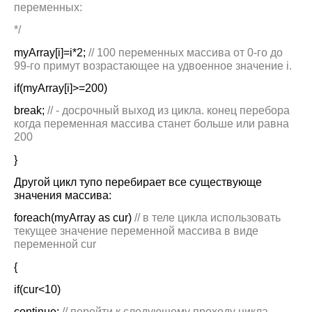
переменных:
*/
myArray
[
i
]=
i
*2;
//
100 переменных массива от 0-го до
99-го примут возрастающее на удвоенное значение i.
if
(
myArray
[
i
]>=200)
break
;
// - досрочный выход из цикла. конец перебора
когда переменная массива станет больше или равна
200
}
Другой цикл тупо перебирает все существующе
значения массива:
foreach
(
myArray
as
cur)
// в теле цикла использовать
текущее значение переменной массива в виде
переменной
cur
{
if(cur<10)
continue
;
// перейти к следующему проходу цикла,