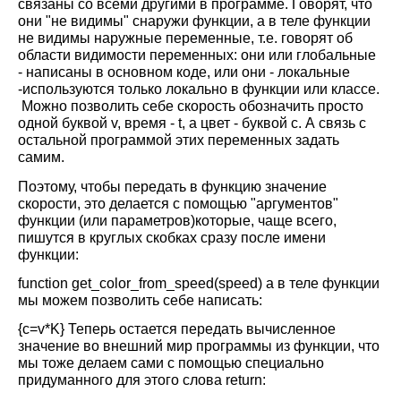
связаны со всеми другими в программе. Говорят, что
они "не видимы" снаружи функции, а в теле функции
не видимы наружные переменные, т.е. говорят об
области видимости переменных: они или глобальные
- написаны в основном коде, или они - локальные
-используются только локально в функции или классе.
Можно позволить себе скорость обозначить просто
одной буквой v, время - t, а цвет - буквой c. А связь с
остальной программой этих переменных задать
самим.
Поэтому, чтобы передать в функцию значение
скорости, это делается с помощью "аргументов"
функции (или параметров)которые, чаще всего,
пишутся в круглых скобках сразу после имени
функции:
function
get
_
color
_
from
_
speed
(
speed
) а в теле функции
мы можем позволить себе написать:
{
c
=
v
*
K
} Теперь остается передать вычисленное
значение во внешний мир программы из функции, что
мы тоже делаем сами с помощью специально
придуманного для этого слова
return
: