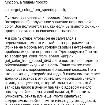
function
, а пишем просто:
color=
get
_
color
_
from
_
speed
(
speed
);
Функция выполнятся и передает (говорят
"возвращает") полученное значение переменной
color. Все получается так, как если бы вместо функции
просто оказалось вычисленное значение.
А в компьютере, чтобы он не запутался в
переменных, вместо v, в тайне от программиста
(точнее не мороча ему голову своими внутренними
проблемами), эти переменные "декорируются" во что-
то вроде:
get
_
color
_
from
_
speed
_@@
v
и
get
_
color
_
from
_
speed
_@@
c
, что достаточно надежно
обеспечивает их уникальность. Точно так же комп
поступает и с переменными описаний классов. Но и
это - не конец переработки кода. В конечном счете все
должно свестись к относительно небольшому числу
команд процессора, который только и знает, что А -
записать число в ячейку памяти с адресом (число =
номеру ячейки оперативной памяти), Б -сложить
(умножить, отнять или еще что-то сделать) с
содержимым ячейки памяти (число другого адреса),