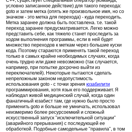
С++, существует специальный оператор (команда,
условно записанное действие) для такого перехода:
goto
и затем метка (опять же произвольное имя, но со
значком - это метка для перехода) - куда переходить.
Метка заранее должна быть поставлена. т.е. такой
переход заранее предусматривается. Легко можно
представить себе, как тяжело станет проследить за
ходом выполнения программы, если в ней будет
множество переходов к меткам через большие куски
кода. Поэтому стараются применять такой переход
только в самых крайне необходимых случаях, когда
очень трудно или даже невозможно (так случается,
например, при попытке досрочно выйти из
переключателей). Некоторые пытаются сделать
непреложным законом недопустимость
использования goto - с точки зрения
юзабилити
программирования, хотя язык его поддерживает. Я
наблюдал живой медицинский случай, когда один
фанатичный юзабист там, где нужно было просто
применить goto и больше не умничать, использовал
неизмеримо более ресурсоемкий и сложный
искусственный запуск "исключительной ситуации"
(аварийного прерывания) с последующей ее
обработкой. Подобные самодельные "правила", в том