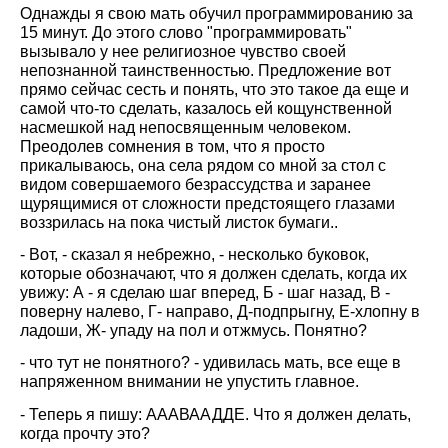
Однажды я свою мать обучил программированию за
15 минут. До этого слово "программировать"
вызывало у нее религиозное чувство своей
непознанной таинственностью. Предложение вот
прямо сейчас сесть и понять, что это такое да еще и
самой что-то сделать, казалось ей кощунственной
насмешкой над непосвященным человеком.
Преодолев сомнения в том, что я просто
прикалываюсь, она села рядом со мной за стол с
видом совершаемого безрассудства и заранее
щурящимися от сложности предстоящего глазами
воззрилась на пока чистый листок бумаги..
- Вот, - сказал я небрежно, - несколько буковок,
которые обозначают, что я должен сделать, когда их
увижу: А - я сделаю шаг вперед, Б - шаг назад, В -
поверну налево, Г- направо, Д-подпрыгну, Е-хлопну в
ладоши, Ж- упаду на пол и отжмусь. Понятно?
- что тут не понятного? - удивилась мать, все еще в
напряженном внимании не упустить главное.
- Теперь я пишу: АААВААДДЕ. Что я должен делать,
когда прочту это?