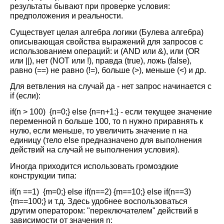
результаты бывают при проверке условия:
предположения и реальности.
Существует целая алгебра логики (Булева алгебра)
описывающая свойства выражений для запросов с
использованием операций: и (AND или &), или (
OR
или ||), нет (
NOT
или !), правда (
true
), ложь (
false
),
равно (==) не равно (!=), больше (>), меньше (<) и др.
Для ветвления на случай да - нет запрос начинается с
i
f
(если):
if
(
n
> 100) {
n
=0;}
else
{
n
=
n
+1;} -
e
сли текущее значение
переменной n больше 100, то n нужно приравнять к
нулю, если меньше, то увеличить значение n на
единицу (тело
else
предназначено для выполнения
действий на случай не выполнения условия).
Иногда приходится использовать громоздкие
конструкции типа:
if
(
n
==1) {
m
=0;}
else
if
(
n
==2) {
m
==10;}
else
if
(
n
==3)
{
m
==100;} и т.д. Здесь удобнее воспользоваться
другим оператором: "переключателем" действий в
зависимости от значения n: