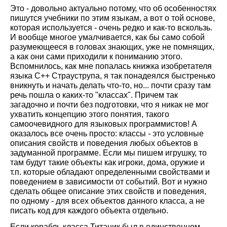
Это - довольно актуально потому, что об особенностях
пишутся учебники по этим языкам, а вот о той основе,
которая используется - очень редко и как-то вскользь.
И вообще многое умалчивается, как бы само собой
разумеющееся в головах знающих, уже не помнящих,
а как они сами приходили к пониманию этого.
Вспомнилось, как мне попалась книжка изобретателя
языка С++
Страуструпа, я так понадеялся быстренько
вникнуть и начать делать что-то, но... почти сразу там
речь пошла о каких-то "классах". Причем так
загадочно и почти без подготовки, что я никак не мог
ухватить концепцию этого понятия, такого
самоочевидного для языковых программистов! А
оказалось все очень просто: классы - это условные
описания свойств и поведения любых объектов в
задуманной программе. Если мы пишем игрушку, то
там будут такие объекты как игроки, дома, оружие и
т.п. которые обладают определенными свойствами и
поведением в зависимости от событий. Вот и нужно
сделать общее описание этих свойств и поведения,
по одному - для всех объектов данного класса, а не
писать код для каждого объекта отдельно.
Если корабль класса Титаник был в единственном