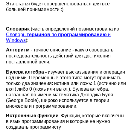
Эта статья будет совершенствоваться для все
большей понимаемости :)
Словарик
(часть определений позаимствована из
Словарь
терминов
по
программированию
и
Windows
):
Алгоритм
- точное описание - какую совершать
последовательность действий для достижения
поставленной цели.
Булева алгебра -
изучает высказывания и операции
над ними.
Переменные этого типа могут принимать
только два значения: истина или ложь: 1 (истинно или
вкл.) либо 0 (ложь или выкл.). Бу­лева алгебра,
названная по имени математика Джорджа Буля
(George Boole), широко исполь­зуется в теории
множеств и программировании.
Встроенные функции.
Функции, которые включены
в язык программирования и которые не нужно
создавать программисту.