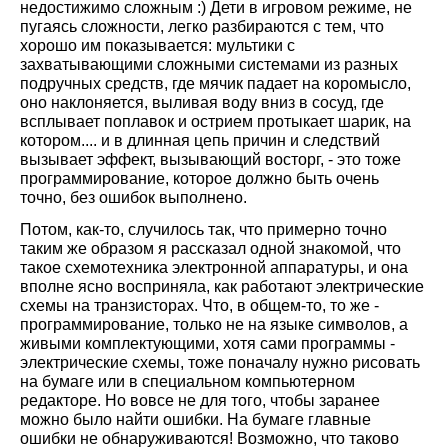
недостижимо сложным :) Дети в игровом режиме, не
пугаясь сложности, легко разбираются с тем, что
хорошо им показывается: мультики с
захватывающими сложными системами из разных
подручных средств, где мячик падает на коромысло,
оно наклоняется, выливая воду вниз в сосуд, где
всплывает поплавок и острием протыкает шарик, на
котором.... и в длинная цепь причин и следствий
вызывает эффект, вызывающий восторг, - это тоже
программирование, которое должно быть очень
точно, без ошибок выполнено.
Потом, как-то, случилось так, что примерно точно
таким же образом я рассказал одной знакомой, что
такое схемотехника электронной аппаратуры, и она
вполне ясно восприняла, как работают электрические
схемы на транзисторах. Что, в общем-то, то же -
программирование, только не на языке символов, а
живыми комплектующими, хотя сами программы -
электрические схемы, тоже поначалу нужно рисовать
на бумаге или в специальном компьютерном
редакторе. Но вовсе не для того, чтобы заранее
можно было найти ошибки. На бумаге главные
ошибки не обнаруживаются! Возможно, что таково