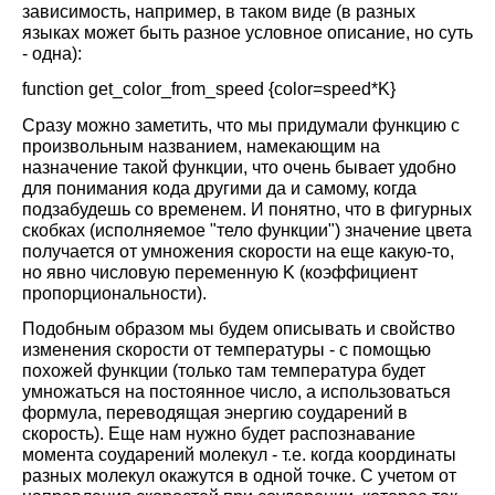
зависимость, например, в таком виде (в разных
языках может быть разное условное описание, но суть
- одна):
function get_color_from_speed {color=speed*K}
Сразу можно заметить, что мы придумали функцию с
произвольным названием, намекающим на
назначение такой функции, что очень бывает удобно
для понимания кода другими да и самому, когда
подзабудешь со временем. И понятно, что в фигурных
скобках (исполняемое "тело функции") значение цвета
получается от умножения скорости на еще какую-то,
но явно числовую переменную K (коэффициент
пропорциональности).
Подобным образом мы будем описывать и свойство
изменения скорости от температуры - с помощью
похожей функции (только там температура будет
умножаться на постоянное число, а использоваться
формула, переводящая энергию соударений в
скорость). Еще нам нужно будет распознавание
момента соударений молекул - т.е. когда координаты
разных молекул окажутся в одной точке. С учетом от