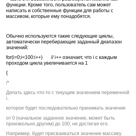
функции. Кроме того, пользователь сам может
написать и собственные функции для работы с
массивом, которые ему понадобятся.
Обычно используются такие следующие циклы,
автоматически перебирающие заданный диапазон
значений:
for
(
i
=0;
i
<100:
i
++) // i++ означает, что i с каждым
проходом цикла увеличивается на 1
{
/*
Делать здесь что-то с текущим значением переменной
i
.
которое будет последовательно принимать значение
от 0 (начальное заданное значение, может быть
произвольно другим) до 100, не достигая его.
Например, будет присваиваться значение массиву