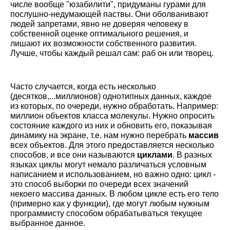
числе вообще "юзабилити", придуманы гурами для
послушно-недумающей паствы. Они оболванивают
людей запретами, явно не доверяя человеку в
собственной оценке оптимального решения, и
лишают их возможности собственного развития.
Лучше, чтобы каждый решал сам: раб он или творец.
Часто случается, когда есть несколько
(десятков,...миллионов) однотипных данных, каждое
из которых, по очереди, нужно обработать. Например:
миллион объектов класса молекулы. Нужно опросить
состояние каждого из них и обновить его, показывая
динамику на экране, т.е. нам нужно перебрать
массив
всех объектов. Для этого предоставляется несколько
способов, и все они называются
циклами
. В разных
языках циклы могут немало различаться условным
написанием и использованием, но важно одно: цикл -
это способ выборки по очереди всех значений
некоего массива данных. В любом цикле есть его тело
(примерно как у функции), где могут любым нужным
программисту способом обрабатываться текущее
выбранное данное.