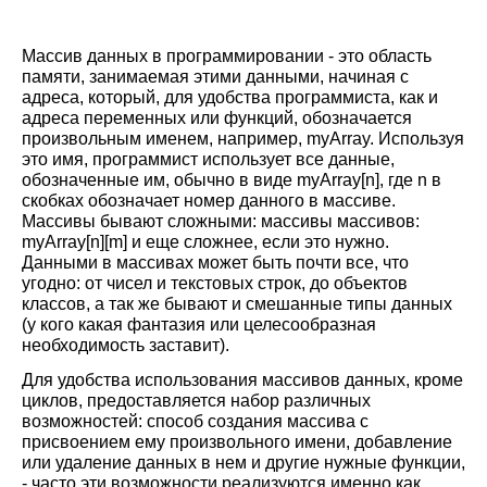
Массив данных в программировании - это область
памяти, занимаемая этими данными, начиная с
адреса, который, для удобства программиста, как и
адреса переменных или функций, обозначается
произвольным именем, например,
myA
rray. Используя
это имя, программист использует все данные,
обозначенные им, обычно в виде
myA
rray[n], где n в
скобках обозначает номер данного в массиве.
Массивы бывают сложными: массивы массивов:
myA
rray[n][
m
] и еще сложнее, если это нужно.
Данными в массивах может быть почти все, что
угодно: от чисел и текстовых строк, до объектов
классов, а так же бывают и смешанные типы данных
(у кого какая фантазия или целесообразная
необходимость заставит).
Для удобства использования массивов данных, кроме
циклов, предоставляется набор различных
возможностей: способ создания массива с
присвоением ему произвольного имени, добавление
или удаление данных в нем и другие нужные функции,
- часто эти возможности реализуются именно как