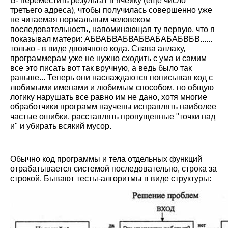
В- переместить результат в ячейку (еще число
третьего адреса), чтобы получилась совершенно уже
не читаемая нормальным человеком
последовательность, напоминающая ту первую, что я
показывал матери: АБВАБВАБВАБВАБАБАБВБВ......
только - в виде двоичного кода. Слава аллаху,
программерам уже не нужно сходить с ума и самим
все это писать вот так вручную, а ведь было так
раньше... Теперь они наслаждаются пописывая код с
любимыми именами и любимым способом, но общую
логику нарушать все равно им не дано, хотя многие
обработчики программ научены исправлять наиболее
частые ошибки, расставлять пропущенные "точки над
и" и убирать всякий мусор.
Обычно код программы и тела отдельных функций
отрабатывается системой последовательно, строка за
строкой. Бывают тесты-алгоритмы в виде структуры: