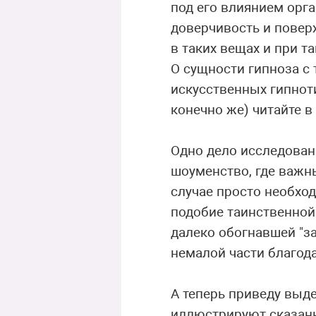
под его влиянием орга
доверчивость и повер
в таких вещах и при т
О сущности гипноза с
искусственных гипноти
конечно же) читайте в
Одно дело исследован
шоуменство, где важн
случае просто необхо
подобие таинственной
далеко обогнавшей "за
немалой части благода
А теперь приведу выд
иллюстрируют сказанн