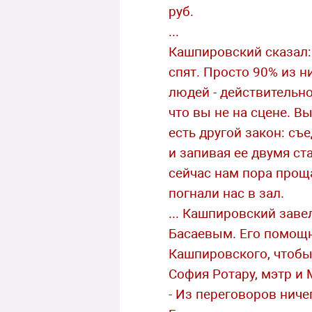
руб.
...
Кашпировский сказал: 
спят. Просто 90% из н
людей - действительн
что вы не на сцене. В
есть другой закон: съ
и запивая ее двумя ст
сейчас нам пора проща
погнали нас в зал.
... Кашпировский заве
Басаевым. Его помощн
Кашпировского, чтобы
София Ротару, мэтр и
- Из переговоров ниче