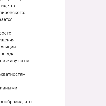
их, что
шпировского:
вается
росто
щущения
гуляции.
 всегда
 не живут и не
екватностям
ктивными
вообразил, что