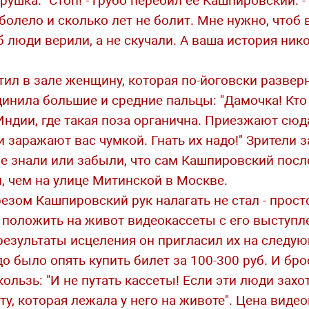
рушка. "Стоп! - грубо перебил ее Кашпировский. 
о болело и сколько лет не болит. Мне нужно, чтоб
об люди верили, а не скучали. А ваша история ник
тил в зале женщину, которая по-йоговски развер
инила большие и средние пальцы: "Дамочка! Кто
Индии, где такая поза органична. Приезжают сюд
 заражают вас чумкой. Гнать их надо!" Зрители 
не знали или забыли, что сам Кашпировский посл
, чем на улице Митинской в Москве.
резом Кашпировский рук налагать не стал - прост
и положить на живот видеокассеты с его выступл
езультаты исцеления он пригласил их на следую
адо было опять купить билет за 100-300 руб. И бр
ользь: "И не путать кассеты! Если эти люди захот
у, которая лежала у него на животе". Цена видео