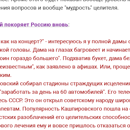
ния вопросов и вообще "мудрость" целителя.
й покоряет Россию вновь
:
 как на концерт?" - интересуюсь я у полной дамы 
ой головы. Дама на глазах багровеет и начинает
ин гораздо большего". Подхватив букет, дама бе
известным", как заявлено в афишах. Или, проще
ким.
ировский собирал стадионы страждущих исцеления 
заработать за день на 60 автомобилей". Его тел
есь СССР. Это он открыл советскому народу широ
апевтам. Популярность Кашпировского пошла на 
стских разоблачений его целительских способнос
ового лечения ему и вовсе пришлось отказаться 