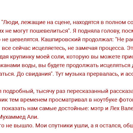
"Люди, лежащие на сцене, находятся в полном со
их не могут пошевелиться". Я подняла голову, по
о не шевелятся. Кашпировский продолжал: "Не ра
ы все сейчас исцеляетесь, не замечая процесса. Э
едая крупинку моей соли, которую вы можете при
аканами воды, вы будете продолжать исцеляться 
ться. До свидания". Тут музыка прервалась, и ас
л подробный, тысячу раз пересказанный рассказа
ик тем временем просматривал в ноутбуке фот
 показать нам самые достойные: мэтр и Лех Вале
 Мухаммед Али.
го не вышло. Мои спутники ушли, а я остался, об