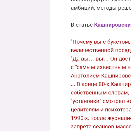
амбиций, методы реше
В статье
Кашпировски
"Почему вы с букетом,
величественной посадк
"Да вы… вы… Он досто
с "самым известным не
Анатолием Кашпировс
... В конце 80-х Кашп
собственным словам, "
"установки" смотрел в
целителям и психотер
1990-х, после журнали
запрета сеансов масс