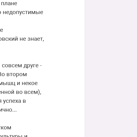
 плане
о недопустимые
де
вский не знает,
и совсем друге -
Во втором
 мышц и некое
нной во всем),
 успеха в
чно...
тком
культуры и