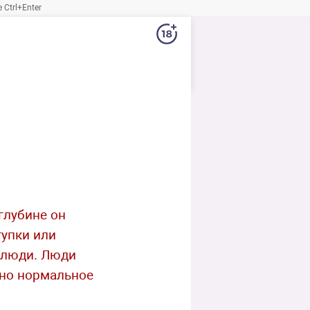
Ctrl+Enter
глубине он
тупки или
и люди. Люди
жно нормальное