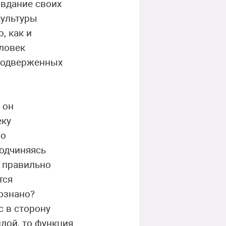
авдание своих
культуры
, как и
ловек
 подверженных
 он
еку
но
подчиняясь
 правильно
тся
ознано?
с в сторону
дой, то функция