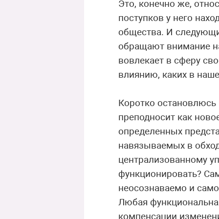
Это, конечно же, отно
поступков у него нах
общества. И следующи
обращают внимание на
вовлекает в сферу св
влиянию, каких в наш
Коротко остановлюсь 
преподносит как ново
определенных предста
навязываемых в обход 
централизованному уп
функционировать? Сам
неосознаваемо и само
Любая функциональная
компенсации изменени