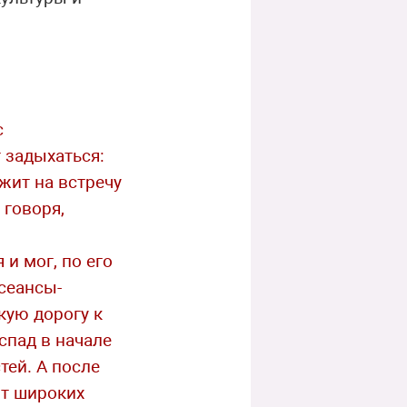
с
 задыхаться:
жит на встречу
 говоря,
и мог, по его
есеансы-
кую дорогу к
спад в начале
тей. А после
от широких