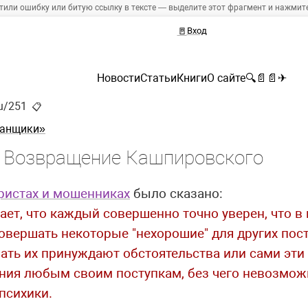
тили ошибку или битую ссылку в тексте — выделите этот фрагмент и нажмите 
🚪
Вход
Новости
Статьи
Книги
О сайте
🔍
📄
📄
✈
ru/251
📋
манщики»
Возвращение Кашпировского
ристах и мошенниках
было сказано:
ает, что каждый совершенно точно уверен, что в 
совершать некоторые "нехорошие" для других пос
мать их принуждают обстоятельства или сами эт
ния любым своим поступкам, без чего невозмо
психики.