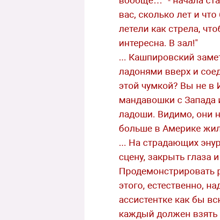
вообще…" - начала ста
вас, сколько лет и чт
летели как стрела, чт
интересна. В зал!"
... Кашпировский заме
ладонями вверх и соед
этой чумкой? Вы не в 
мандавошки с Запада и
ладоши. Видимо, они 
больше в Америке жил
... На страдающих эну
сцену, закрыть глаза 
Продемонстрировать р
этого, естественно, н
ассистентке как бы вск
каждый должен взять т