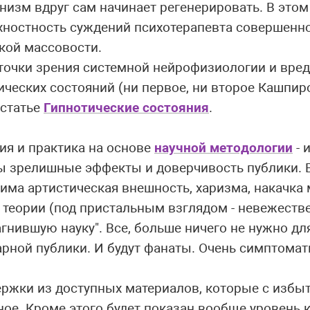
низм вдруг сам начинает регенерировать. В этом
хностность суждений психотерапевта совершенн
акой массовости.
 точки зрения системной нейрофизиологии и вре
ческих состояний (ни первое, ни второе Кашпиро
 статье
Гипнотические состояния
.
ия и практика на основе
научной методологии
- 
ы зрелишные эффекты и доверчивость публики. 
дима артистическая внешность, харизма, накачка
 теории (под пристальным взглядом - невежестве
гнившую науку". Все, больше ничего не нужно для
рной публики. И будут фанаты. Очень симптомати
ержки из доступных материалов, которые с избы
ое. Кроме этого будет показан вообще уровень 