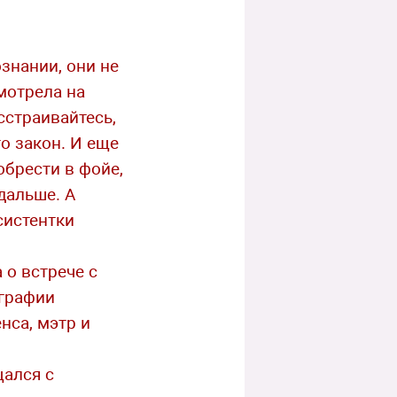
знании, они не
смотрела на
сстраивайтесь,
то закон. И еще
обрести в фойе,
дальше. А
систентки
 о встрече с
ографии
нса, мэтр и
щался с