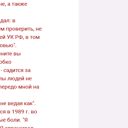
е, а также
дал: в
м проверить, не
ей УК РФ, в том
овью".
ените вы
робко
- садится за
лпы людей не
передо мной на
не ведая как".
я в 1989 г. во
е боли. "Я