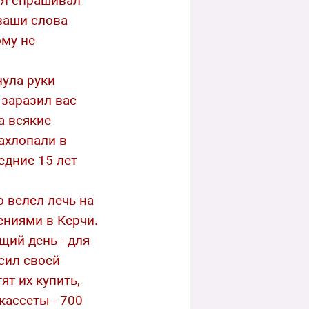
- Я спрашивал
 ваши слова
ому не
нула руки
 заразил вас
а всякие
захлопали в
едние 15 лет
о велел лечь на
ениями в Керчи.
щий день - для
осил своей
ят их купить,
кассеты - 700