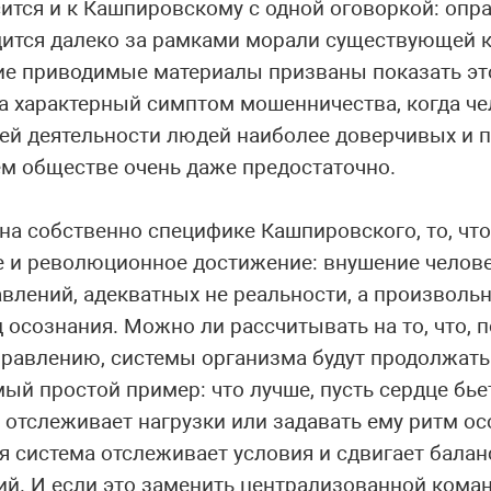
сится и к Кашпировскому с одной оговоркой: опр
одится далеко за рамками морали существующей 
е приводимые материалы призваны показать это
 характерный симптом мошенничества, когда че
оей деятельности людей наиболее доверчивых и
ем обществе очень даже предостаточно.
на собственно специфике Кашпировского, то, что
е и революционное достижение: внушение челов
влений, адекватных не реальности, а произволь
осознания. Можно ли рассчитывать на то, что, 
равлению, системы организма будут продолжать
ый простой пример: что лучше, пусть сердце бье
 отслеживает нагрузки или задавать ему ритм ос
 система отслеживает условия и сдвигает балан
й. И если это заменить централизованной коман