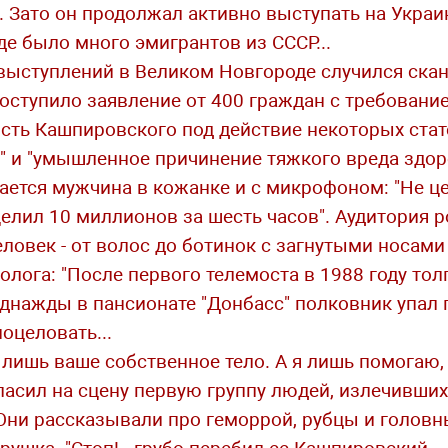
 Зато он продолжал активно выступать на Украин
где было много эмигрантов из СССР...
го выступлений в Великом Новгороде случился скан
оступило заявление от 400 граждан с требование
сть Кашпировского под действие некоторых стат
" и "умышленное причинение тяжкого вреда здор
ывается мужчина в кожанке и с микрофоном: "Не ц
елил 10 миллионов за шесть часов". Аудитория 
ловек - от волос до ботинок с загнутыми носами 
олога: "После первого телемоста в 1988 году то
Однажды в пансионате "Донбасс" полковник упал 
оцеловать...
 лишь ваше собственное тело. А я лишь помогаю, 
ласил на сцену первую группу людей, излечившихс
Они рассказывали про геморрой, рубцы и головны