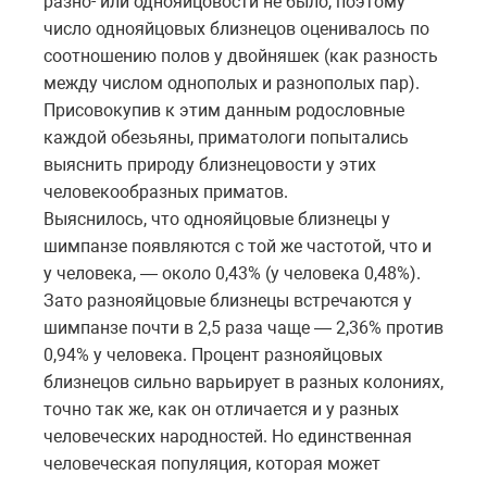
разно- или однояйцовости не было, поэтому
число однояйцовых близнецов оценивалось по
соотношению полов у двойняшек (как разность
между числом однополых и разнополых пар).
Присовокупив к этим данным родословные
каждой обезьяны, приматологи попытались
выяснить природу близнецовости у этих
человекообразных приматов.
Выяснилось, что однояйцовые близнецы у
шимпанзе появляются с той же частотой, что и
у человека, — около 0,43% (у человека 0,48%).
Зато разнояйцовые близнецы встречаются у
шимпанзе почти в 2,5 раза чаще — 2,36% против
0,94% у человека. Процент разнояйцовых
близнецов сильно варьирует в разных колониях,
точно так же, как он отличается и у разных
человеческих народностей. Но единственная
человеческая популяция, которая может