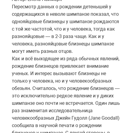
Пересмотр данных о рождении детенышей у
содержащихся в неволе шимпанзе показал, что
однояйцовые близнецы у шимпанзе рождаются
с той же частотой, что и у человека, тогда как
разнояйцовые — в 2-3 раза чаще. Как и у
человека, разнояйцовые близнецы шимпанзе
могут иметь разных отцов.
Как и всё выходящее из ряда обычных явлений,
рождение близнецов привлекает внимание
ученых. И интерес вызывают близнецы не
только у человека, но и у человекообразных
обезьян. Считалось, что рождение близнецов —
это исключительно редкое явление и у диких
шимпанзе оно почти не встречается. Один лишь
раз знаменитая исследовательница
человекообразных Джейн Гудолл (Jane Goodall)
сообщила в научной печати о рождении
близнецов у шимпанзе. С другой стороны, в