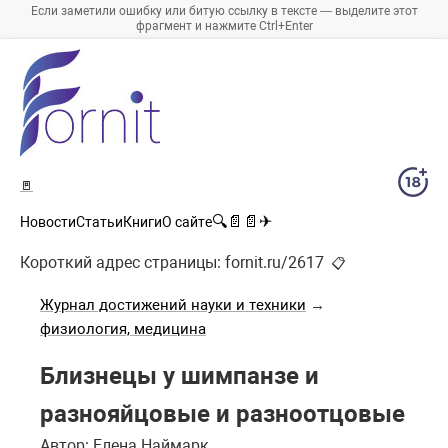
Если заметили ошибку или битую ссылку в тексте — выделите этот
фрагмент и нажмите Ctrl+Enter
🚪
🔍
📄
📄
✈
Новости
Статьи
Книги
О сайте
Короткий адрес страницы:
fornit.ru/2617
📋
Журнал достижений науки и техники
→
физиология, медицина
Близнецы у шимпанзе и
разнояйцовые и разноотцовые
Автор: Елена Наймарк