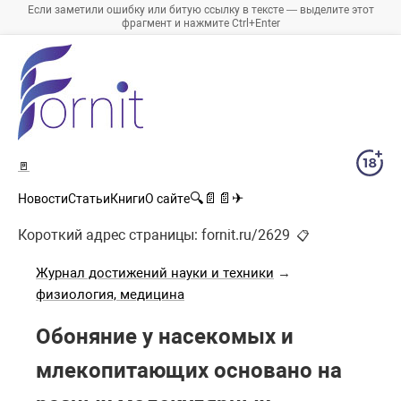
Если заметили ошибку или битую ссылку в тексте — выделите этот
фрагмент и нажмите Ctrl+Enter
🚪
🔍
📄
📄
✈
Новости
Статьи
Книги
О сайте
Короткий адрес страницы:
fornit.ru/2629
📋
Журнал достижений науки и техники
→
физиология, медицина
Обоняние у насекомых и
млекопитающих основано на