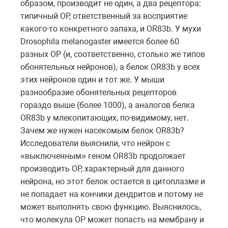
образом, производит не один, а два рецептора:
типичный ОР, ответственный за восприятие
какого-то конкретного запаха, и OR83b. У мухи
Drosophila melanogaster имеется более 60
разных ОР (и, соответственно, столько же типов
обонятельных нейронов), а белок OR83b у всех
этих нейронов один и тот же. У мыши
разнообразие обонятельных рецепторов
гораздо выше (более 1000), а аналогов белка
OR83b у млекопитающих, по-видимому, нет.
Зачем же нужен насекомым белок OR83b?
Исследователи выяснили, что нейрон с
«выключенным» геном OR83b продолжает
производить ОР, характерный для данного
нейрона, но этот белок остается в цитоплазме и
не попадает на кончики дендритов и потому не
может выполнять свою функцию. Выяснилось,
что молекула ОР может попасть на мембрану и