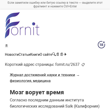
Если заметили ошибку или битую ссылку в тексте — выделите этот
фрагмент и нажмите Ctrl+Enter
🚪
🔍
📄
📄
✈
Новости
Статьи
Книги
О сайте
Короткий адрес страницы:
fornit.ru/2637
📋
Журнал достижений науки и техники
→
физиология, медицина
Мозг ворует время
Согласно последним данным института
биологических исследований Salk (Калифорния)