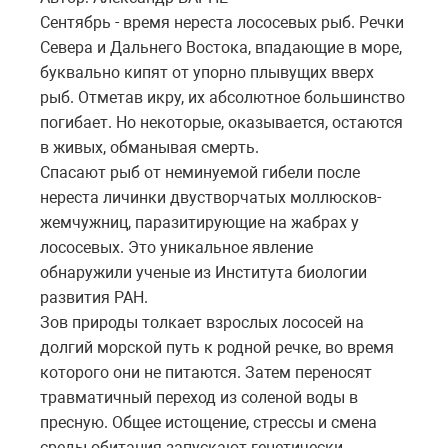
Сентябрь - время нереста лососевых рыб. Речки
Севера и Дальнего Востока, впадающие в море,
буквально кипят от упорно плывущих вверх
рыб. Отметав икру, их абсолютное большинство
погибает. Но некоторые, оказывается, остаются
в живых, обманывая смерть.
Cпасают рыб от неминуемой гибели после
нереста личинки двустворчатых моллюсков-
жемчужниц, паразитирующие на жабрах у
лососевых. Это уникальное явление
обнаружили ученые из Института биологии
развития РАН.
Зов природы толкает взрослых лососей на
долгий морской путь к родной речке, во время
которого они не питаются. Затем переносят
травматичный переход из соленой воды в
пресную. Общее истощение, стрессы и смена
среды обитания запускают генетически