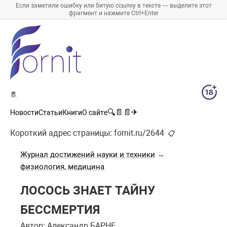
Если заметили ошибку или битую ссылку в тексте — выделите этот
фрагмент и нажмите Ctrl+Enter
🚪
🔍
📄
📄
✈
Новости
Статьи
Книги
О сайте
Короткий адрес страницы:
fornit.ru/2644
📋
Журнал достижений науки и техники
→
физиология, медицина
ЛОСОСЬ ЗНАЕТ ТАЙНУ
БЕССМЕРТИЯ
Автор: Александр БАРНЕ