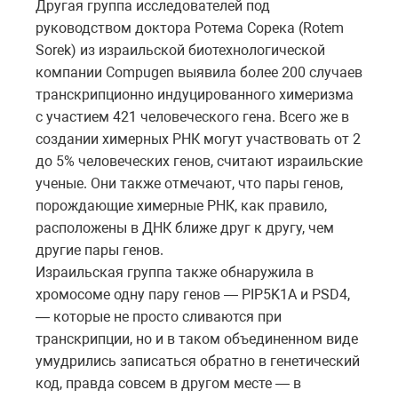
Другая группа исследователей под
руководством доктора Ротема Сорека (Rotem
Sorek) из израильской биотехнологической
компании Compugen выявила более 200 случаев
транскрипционно индуцированного химеризма
с участием 421 человеческого гена. Всего же в
создании химерных РНК могут участвовать от 2
до 5% человеческих генов, считают израильские
ученые. Они также отмечают, что пары генов,
порождающие химерные РНК, как правило,
расположены в ДНК ближе друг к другу, чем
другие пары генов.
Израильская группа также обнаружила в
хромосоме одну пару генов — PIP5K1A и PSD4,
— которые не просто сливаются при
транскрипции, но и в таком объединенном виде
умудрились записаться обратно в генетический
код, правда совсем в другом месте — в