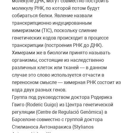
молекуле ДНК, могут совместно построить
молекулу РНК, по которой потом будут
собираться белки. Явление назвали
транскрипционно индуцированным
химеризмом (TIC), поскольку слияние
генетических кодов происходит в процессе
транскрипции (построения РНК до ДНК).
Химерами же в биологии принято называть
организмы, состоящие из наследственно
различных клеток или тканей — в данном
случае это слово используется отчасти в
переносном смысле — химерная РНК состоит из
кода двух разных генов.
Группа под руководством доктора Родерика
Гвиго (Roderic Guigо) из Центра генетической
регуляции (Centre de Regulació Genòmica) в
Барселоне совместно с группой доктора
Стилианоса Антонаракиса (Stylianos