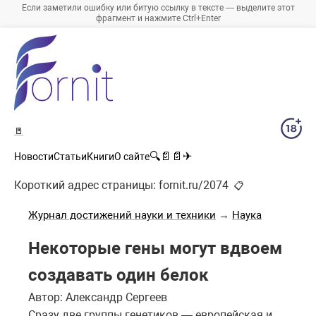
Если заметили ошибку или битую ссылку в тексте — выделите этот
фрагмент и нажмите Ctrl+Enter
🚪
🔍
📄
📄
✈
Новости
Статьи
Книги
О сайте
Короткий адрес страницы:
fornit.ru/2074
📋
Журнал достижений науки и техники
→
Наука
Некоторые гены могут вдвоем
создавать один белок
Автор: Александр Сергеев
Сразу две группы генетиков — европейская и