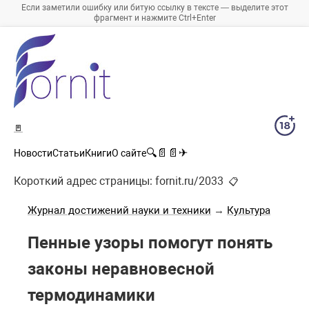
Если заметили ошибку или битую ссылку в тексте — выделите этот
фрагмент и нажмите Ctrl+Enter
🚪
🔍
📄
📄
✈
Новости
Статьи
Книги
О сайте
Короткий адрес страницы:
fornit.ru/2033
📋
Журнал достижений науки и техники
→
Культура
Пенные узоры помогут понять
законы неравновесной
термодинамики