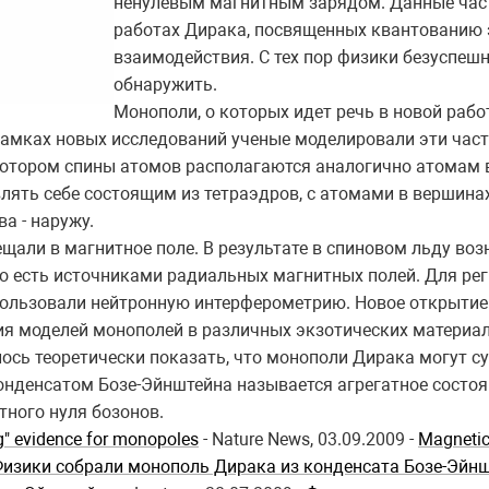
ненулевым магнитным зарядом. Данные час
работах Дирака, посвященных квантованию
взаимодействия. С тех пор физики безуспеш
обнаружить.
Монополи, о которых идет речь в новой рабо
рамках новых исследований ученые моделировали эти час
 котором спины атомов располагаются аналогично атомам 
влять себе состоящим из тетраэдров, с атомами в вершина
ва - наружу.
али в магнитное поле. В результате в спиновом льду воз
о есть источниками радиальных магнитных полей. Для ре
пользовали нейтронную интерферометрию. Новое открытие
я моделей монополей в различных экзотических материал
ось теоретически показать, что монополи Дирака могут 
онденсатом Бозе-Эйнштейна называется агрегатное состоя
ного нуля бозонов.
" evidence for monopoles
- Nature News, 03.09.2009 -
Magnetic
изики собрали монополь Дирака из конденсата Бозе-Эйн