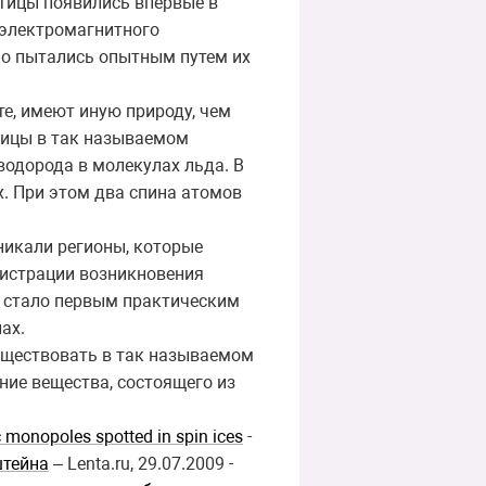
тицы появились впервые в
 электромагнитного
но пытались опытным путем их
те, имеют иную природу, чем
тицы в так называемом
водорода в молекулах льда. В
х. При этом два спина атомов
никали регионы, которые
гистрации возникновения
 стало первым практическим
ах.
существовать в так называемом
ние вещества, состоящего из
 monopoles spotted in spin ices
-
штейна
– Lenta.ru, 29.07.2009 -