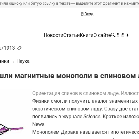
тили ошибку или битую ссылку в тексте — выделите этот фрагмент и нажмите 
🚪
Вход
Новости
Статьи
Книги
О сайте
🔍
📄
📄
✈
ru/1913
📋
ники
→
Наука
шли магнитные монополи в спиновом 
Ориентация спинов в спиновом льде. Иллюст
Физики смогли получить аналог знаменитых
экзотическом спиновом льду. Сразу две стат
появились в журнале
Science
. Краткое излож
News.
Монополем Дирака называется гипотетичес