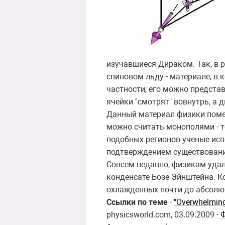
изучавшиеся Дираком. Так, в 
спиновом льду - материале, в
частности, его можно предста
ячейки "смотрят" вовнутрь, а д
Данный материал физики помещ
можно считать монополями - т
подобных регионов ученые ис
подтверждением существовани
Совсем недавно, физикам удал
конденсате Бозе-Эйнштейна. К
охлажденных почти до абсолют
Ссылки по теме
-
"Overwhelming
physicsworld.com, 03.09.2009 -
Ф