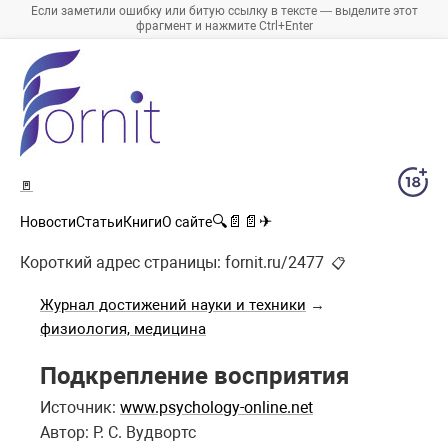
Если заметили ошибку или битую ссылку в тексте — выделите этот
фрагмент и нажмите Ctrl+Enter
🚪
🔍
📄
📄
✈
Новости
Статьи
Книги
О сайте
Короткий адрес страницы:
fornit.ru/2477
📋
Журнал достижений науки и техники
→
физиология, медицина
Подкрепление восприятия
Источник:
www.psychology-online.net
Автор: P. С. Вудвортс