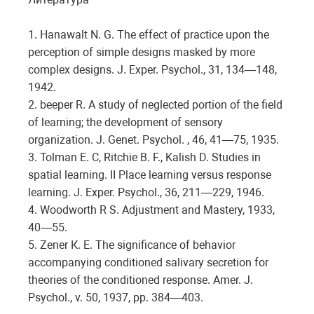
1. Hanawalt N. G. The effect of practice upon the
perception of simple designs masked by more
complex designs. J. Exper. Psychol., 31, 134—148,
1942.
2. beeper R. A study of neglected portion of the field
of learning; the development of sensory
organization. J. Genet. Psychol. , 46, 41—75, 1935.
3. Tolman E. C, Ritchie B. F., Kalish D. Studies in
spatial learning. II Place learning versus response
learning. J. Exper. Psychol., 36, 211—229, 1946.
4. Woodworth R S. Adjustment and Mastery, 1933,
40—55.
5. Zener К. E. The significance of behavior
accompanying conditioned salivary secretion for
theories of the conditioned response. Amer. J.
Psychol., v. 50, 1937, pp. 384—403.