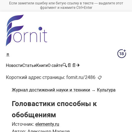
Если заметили ошибку или битую ссылку в тексте — выделите этот
фрагмент и нажмите Ctrl+Enter
🚪
🔍
📄
📄
✈
Новости
Статьи
Книги
О сайте
Короткий адрес страницы:
fornit.ru/2486
📋
Журнал достижений науки и техники
→
Культура
Головастики способны к
обобщениям
Источник:
elementy.ru
Автор: Александр Марков