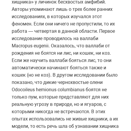
хищника» у личинок бесхвостых амфибий.
Авторы упоминают лишь о трех более ранних
исследованиях, в которых изучался этот
феномен. Если они ничего не пропустили, то их
работа — четвертая в данной области. Первое
исследование проводилось на валлаби
Macropus eugenii. Оказалось, что валлаби от
рождения не боятся ни лис, ни кошек, ни коз.
Если же научить валлаби бояться лис, то они
автоматически начинают бояться также и
кошек (но не коз). В другом исследовании было
показано, что дикие чернохвостые олени
Odocoileus hemionus columbianus боятся не
только пум, которые представляют для них
реальную угрозу в природе, но и ягуаров, с
которыми никогда не встречаются. В этих
опытах использовались не живые хищники, а их
модели, то есть речь шла об узнавании хищника