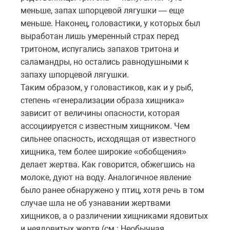
меньше, запах шпорцевой лягушки — еще
меньше. Наконец, головастики, у которых был
выработан лишь умеренный страх перед
тритоном, испугались запахов тритона и
саламандры, но остались равнодушными к
запаху шпорцевой лягушки.
Таким образом, у головастиков, как и у рыб,
степень «генерализации образа хищника»
зависит от величины опасности, которая
ассоциируется с известным хищником. Чем
сильнее опасность, исходящая от известного
хищника, тем более широкие «обобщения»
делает жертва. Как говорится, обжегшись на
молоке, дуют на воду. Аналогичное явление
было ранее обнаружено у птиц, хотя речь в том
случае шла не об узнавании жертвами
хищников, а о различении хищниками ядовитых
и неядовитых жертв (см.: Необычная