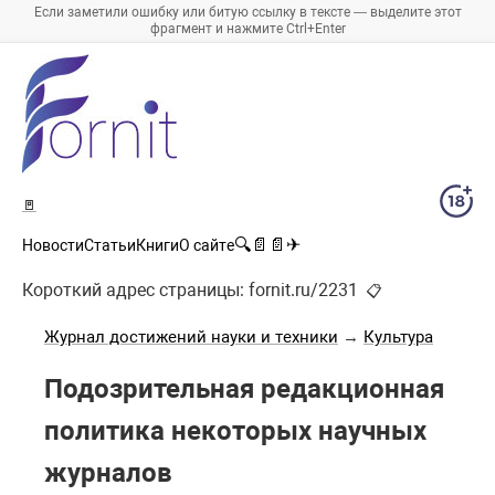
Если заметили ошибку или битую ссылку в тексте — выделите этот
фрагмент и нажмите Ctrl+Enter
🚪
🔍
📄
📄
✈
Новости
Статьи
Книги
О сайте
Короткий адрес страницы:
fornit.ru/2231
📋
Журнал достижений науки и техники
→
Культура
Подозрительная редакционная
политика некоторых научных
журналов