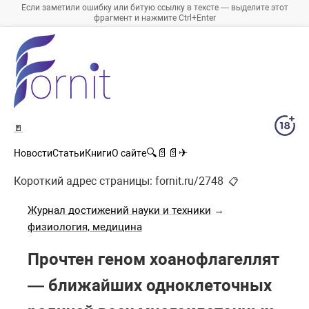
Если заметили ошибку или битую ссылку в тексте — выделите этот
фрагмент и нажмите Ctrl+Enter
🚪
🔍
📄
📄
✈
Новости
Статьи
Книги
О сайте
Короткий адрес страницы:
fornit.ru/2748
📋
Журнал достижений науки и техники
→
физиология, медицина
Прочтен геном хоанофлагеллят
— ближайших одноклеточных