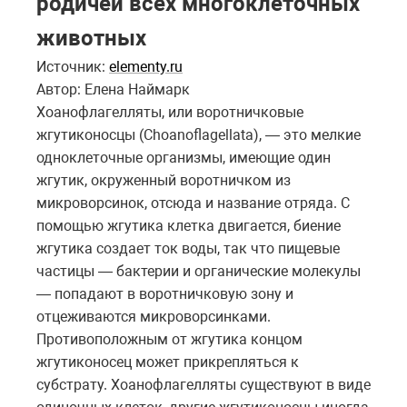
родичей всех многоклеточных
животных
Источник:
elementy.ru
Автор: Елена Наймарк
Хоанофлагелляты, или воротничковые
жгутиконосцы (Choanoflagellata), — это мелкие
одноклеточные организмы, имеющие один
жгутик, окруженный воротничком из
микроворсинок, отсюда и название отряда. С
помощью жгутика клетка двигается, биение
жгутика создает ток воды, так что пищевые
частицы — бактерии и органические молекулы
— попадают в воротничковую зону и
отцеживаются микроворсинками.
Противоположным от жгутика концом
жгутиконосец может прикрепляться к
субстрату. Хоанофлагелляты существуют в виде