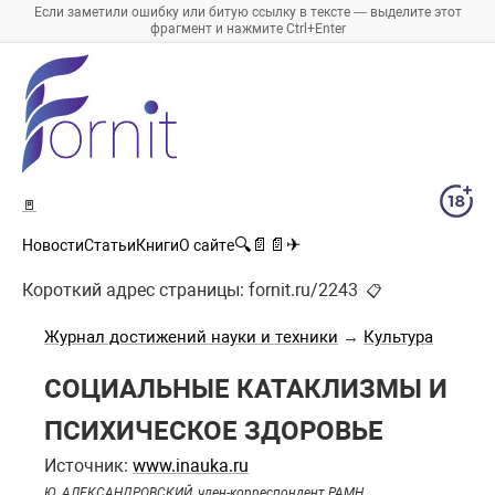
Если заметили ошибку или битую ссылку в тексте — выделите этот
фрагмент и нажмите Ctrl+Enter
🚪
🔍
📄
📄
✈
Новости
Статьи
Книги
О сайте
Короткий адрес страницы:
fornit.ru/2243
📋
Журнал достижений науки и техники
→
Культура
СОЦИАЛЬНЫЕ КАТАКЛИЗМЫ И
ПСИХИЧЕСКОЕ ЗДОРОВЬЕ
Источник:
www.inauka.ru
Ю. АЛЕКСАНДРОВСКИЙ, член-корреспондент РАМН