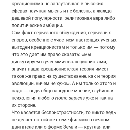
креационизма не заплутавшая в высоких
сферах научная мысль и не болезнь, а жажда
дешевой популярности, религиозная вера либо
политические амбиции.
Сам факт серьезного обсуждения, серьезных
споров, особенно с участием настоящих ученых,
выгоден креационистам и только им — потому
что это дает им право сказать: «мы
дискутируем с учеными-эволюционистами,
значит наша креационистская теория имеет
такое же право на существование, как и теория
эволюции, ничем не хуже». А им только этого и
надо — ведь общенародное мнение, глубинная
психология любого
Homo sapiens
уже и так на
их стороне.
Что касается беспристрастности, то никто ведь
не делает по той же схеме фильмы о вечном
двигателе или о форме Земли — круглая или