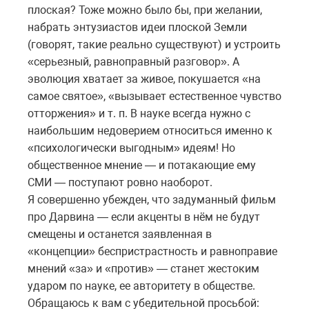
плоская? Тоже можно было бы, при желании,
набрать энтузиастов идеи плоской Земли
(говорят, такие реально существуют) и устроить
«серьезный, равноправный разговор». А
эволюция хватает за живое, покушается «на
самое святое», «вызывает естественное чувство
отторжения» и т. п. В науке всегда нужно с
наибольшим недоверием относиться именно к
«психологически выгодным» идеям! Но
общественное мнение — и потакающие ему
СМИ — поступают ровно наоборот.
Я совершенно убежден, что задуманный фильм
про Дарвина — если акценты в нём не будут
смещены и останется заявленная в
«концепции» беспристрастность и равноправие
мнений «за» и «против» — станет жестоким
ударом по науке, ее авторитету в обществе.
Обращаюсь к вам с убедительной просьбой: