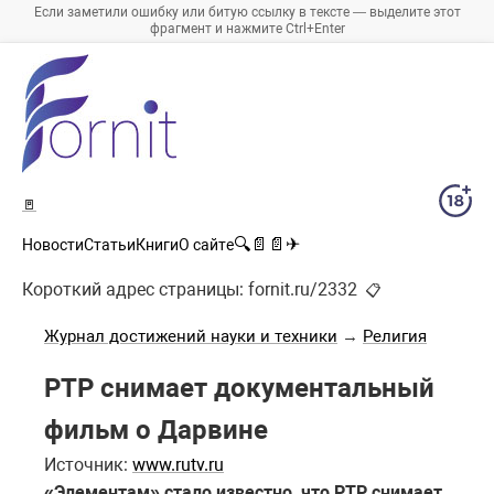
Если заметили ошибку или битую ссылку в тексте — выделите этот
фрагмент и нажмите Ctrl+Enter
🚪
🔍
📄
📄
✈
Новости
Статьи
Книги
О сайте
Короткий адрес страницы:
fornit.ru/2332
📋
Журнал достижений науки и техники
→
Религия
РТР снимает документальный
фильм о Дарвине
Источник:
www.rutv.ru
«Элементам» стало известно, что РТР снимает