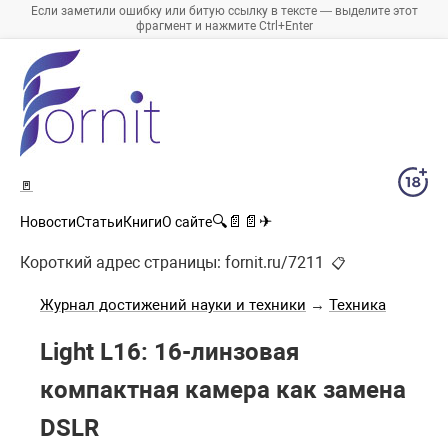
Если заметили ошибку или битую ссылку в тексте — выделите этот
фрагмент и нажмите Ctrl+Enter
🚪
🔍
📄
📄
✈
Новости
Статьи
Книги
О сайте
Короткий адрес страницы:
fornit.ru/7211
📋
Журнал достижений науки и техники
→
Техника
Light L16: 16-линзовая
компактная камера как замена
DSLR