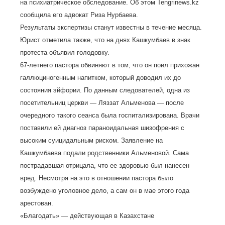
на психиатрическое обследование. Об этом Tengrinews.kz
сообщила его адвокат Риза Нурбаева.
Результаты экспертизы станут известны в течение месяца.
Юрист отметила также, что на днях Кашкумбаев в знак
протеста объявил голодовку.
67-летнего пастора обвиняют в том, что он поил прихожан
галлюциногенным напитком, который доводил их до
состояния эйфории. По данным следователей, одна из
посетительниц церкви — Ляззат Альменова — после
очередного такого сеанса была госпитализирована. Врачи
поставили ей диагноз параноидальная шизофрения с
высоким суицидальным риском. Заявление на
Кашкумбаева подали родственники Альменовой. Сама
пострадавшая отрицала, что ее здоровью был нанесен
вред. Несмотря на это в отношении пастора было
возбуждено уголовное дело, а сам он в мае этого года
арестован.
«Благодать» — действующая в Казахстане