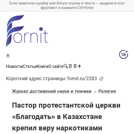
Если заметили ошибку или битую ссылку в тексте — выделите этот
фрагмент и нажмите Ctrl+Enter
🚪
🔍
📄
📄
✈
Новости
Статьи
Книги
О сайте
Короткий адрес страницы:
fornit.ru/2283
📋
Журнал достижений науки и техники
→
Религия
Пастор протестантской церкви
«Благодать» в Казахстане
крепил веру наркотиками