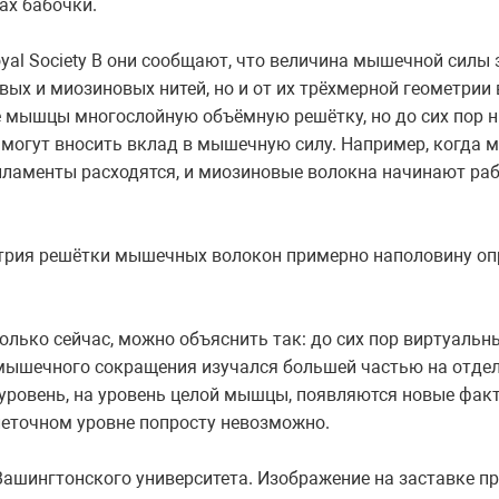
ах бабочки.
Royal Society B они сообщают, что величина мышечной силы 
ых и миозиновых нитей, но и от их трёхмерной геометрии 
е мышцы многослойную объёмную решётку, но до сих пор н
могут вносить вклад в мышечную силу. Например, когда 
иламенты расходятся, и миозиновые волокна начинают ра
етрия решётки мышечных волокон примерно наполовину оп
только сейчас, можно объяснить так: до сих пор виртуаль
 мышечного сокращения изучался большей частью на отдел
 уровень, на уровень целой мышцы, появляются новые фак
клеточном уровне попросту невозможно.
ашингтонского университета. Изображение на заставке при