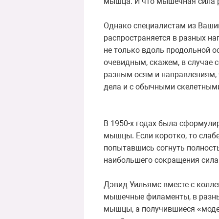
мышца. И что мышечная сила р
Однако специалистам из Вашин
распространяется в разных нап
не только вдоль продольной о
очевидным, скажем, в случае
разным осям и направлениям, 
дела и с обычными скелетны
В 1950-х годах была сформул
мышцы. Если коротко, то слаб
попытавшись согнуть полностью
наибольшего сокращения сила
Дэвид Уильямс вместе с колл
мышечные филаменты, в разны
мышцы, а получившиеся «моде