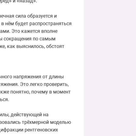
ерёд» и «назад».
ечная сила образуется и
а в нём будет распространяться
лами. Это кажется вполне
ны сокращения по самым
е, как выяснилось, обстоят
чного напряжения от длины
яжения. Это легко проверить,
акже понятно, почему в момент
ься.
илы, действующей на
ьзовались трёхмерной моделью
дифракции рентгеновских