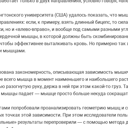
аботает только в двух направлениях, условно говоря, «вп
гтонского университета (США) удалось показать, что мыш
равлениях: если, к примеру, взять длинный бицепс, то сил
си, но и «влево-вправо», и вообще под самыми разными уг
 сердечной мышцы, в которой должны быть скомбинирова
чтобы эффективнее выталкивать кровь. Но примерно так ж
ми мышцами.
ирована закономерность, описывающая зависимость мыше
ее всего мышца в момент наименьшего и наибольшего раст
 разогнутую руку, держа в ней при этом какой-то груз. Т
 мышцы падает — мышце просто больше некуда сокращат
егами попробовали проанализировать геометрию мышц и с
х точках этой зависимости. При этом исследователи пол
льные» результаты перепроверили — с помощью метода 