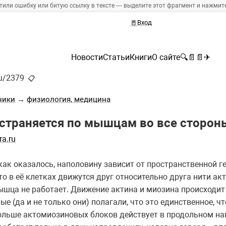
тили ошибку или битую ссылку в тексте — выделите этот фрагмент и нажмите 
🚪
Вход
Новости
Статьи
Книги
О сайте
🔍
📄
📄
✈
ru/2379
📋
ники
→
физиология, медицина
страняется по мышцам во все сторон
a.ru
ак оказалось, наполовину зависит от пространственной 
о в её клетках движутся друг относительно друга нити ак
мышца не работает. Движение актина и миозина происходит
е (да и не только они) полагали, что это единственное, 
больше актомиозиновых блоков действует в продольном на