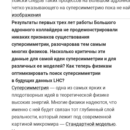
поиски следов таких процессов на Большом адронно
четко указывающего на суперсимметрию пока не на
изображения
Результаты первых трех лет работы Большого
адронного коллайдера не продемонстрировали
никаких признаков существования
суперсимметрии, разочаровав тем самым
многих физиков. Насколько критичны эти
данные для самой идеи суперсимметрии и для
различных ее моделей? Как теперь физикам
оптимизировать поиск суперсимметрии
в будущих данных LHC?
Суперсимметрия
— одна из самых ярких и
плодотворных идей в теоретической физике
высоких энергий. Многие физики надеются, что
именно с ней будет связан тот глубинный слой
реальности, который лежит под современной
картиной микромира —
Стандартной моделью
.