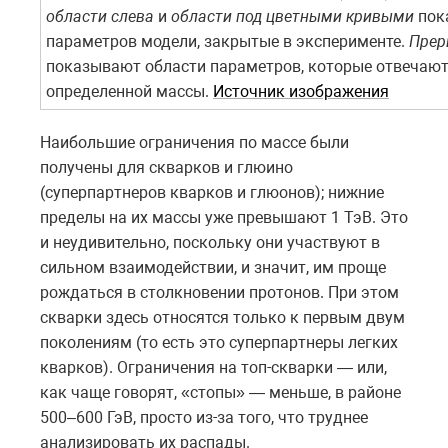
области слева
и
области под цветными кривыми
пок
параметров модели, закрытые в эксперименте.
Прер
показывают области параметров, которые отвечаю
определенной массы.
Источник изображения
Наибольшие ограничения по массе были
получены для скварков и глюино
(суперпартнеров кварков и глюонов); нижние
пределы на их массы уже превышают 1 ТэВ. Это
и неудивительно, поскольку они участвуют в
сильном взаимодействии, и значит, им проще
рождаться в столкновении протонов. При этом
скварки здесь относятся только к первым двум
поколениям (то есть это суперпартнеры легких
кварков). Ограничения на топ-скварки — или,
как чаще говорят, «стопы» — меньше, в районе
500–600 ГэВ, просто из-за того, что труднее
анализировать их распады.