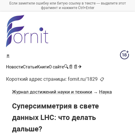
Если заметили ошибку или битую ссылку в тексте — выделите этот
фрагмент и нажмите Ctrl+Enter
🚪
🔍
📄
📄
✈
Новости
Статьи
Книги
О сайте
Короткий адрес страницы:
fornit.ru/1829
📋
Журнал достижений науки и техники
→
Наука
Суперсимметрия в свете
данных LHC: что делать
дальше?