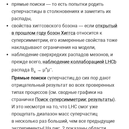
прямые поиски — то есть попытки родить
суперчастицы в столкновениях и заметить их
распады,
свойства хиггсовского бозона — если
открытый
в прошлом году бозон Хиггса
относится к
суперсимметрии, его измеренные свойства тоже
накладывают ограничения на модели,
наблюдение сверхредких распадов мезонов, и
прежде всего,
наблюдение коллаборацией LHCb
+
–
распада B
→ μ
μ
.
s
Прямые поиски
суперчастиц до сих пор дают
отрицательный результат во всех проверенных
типах процессов (см. сводные графики на
страничке
Поиск суперсимметрии: результаты
).
И это несмотря на то, что LHC смог уже
прощупать диапазон масс суперчастиц
в несколько раз больший, чем все предыдущие
эксперименты! На рис. 2 показаны области