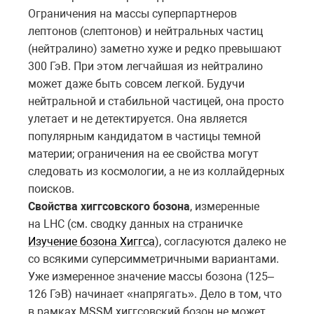
Ограничения на массы суперпартнеров
лептонов (слептонов) и нейтральных частиц
(нейтралино) заметно хуже и редко превышают
300 ГэВ. При этом легчайшая из нейтралино
может даже быть совсем легкой. Будучи
нейтральной и стабильной частицей, она просто
улетает и не детектируется. Она является
популярным кандидатом в частицы темной
материи; ограничения на ее свойства могут
следовать из космологии, а не из коллайдерных
поисков.
Свойства хиггсовского бозона
, измеренные
на LHC (см. сводку данных на страничке
Изучение бозона Хиггса
), согласуются далеко не
со всякими суперсимметричными вариантами.
Уже измеренное значение массы бозона (125–
126 ГэВ) начинает «напрягать». Дело в том, что
в рамках MSSM хиггсовский бозон не может