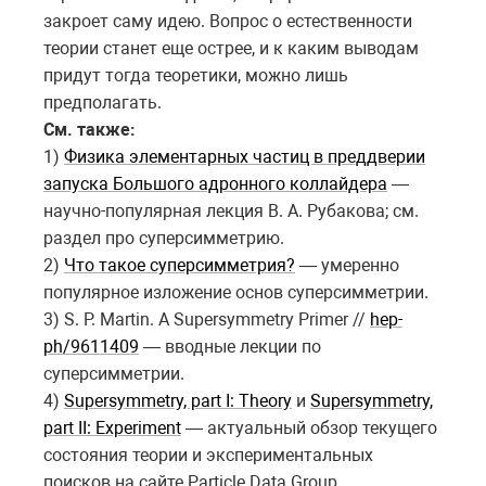
закроет саму идею. Вопрос о естественности
теории станет еще острее, и к каким выводам
придут тогда теоретики, можно лишь
предполагать.
См. также:
1)
Физика элементарных частиц в преддверии
запуска Большого адронного коллайдера
—
научно-популярная лекция В. А. Рубакова; см.
раздел про суперсимметрию.
2)
Что такое суперсимметрия?
— умеренно
популярное изложение основ суперсимметрии.
3) S. P. Martin. A Supersymmetry Primer //
hep-
ph/9611409
— вводные лекции по
суперсимметрии.
4)
Supersymmetry, part I: Theory
и
Supersymmetry,
part II: Experiment
— актуальный обзор текущего
состояния теории и экспериментальных
поисков на сайте Particle Data Group.