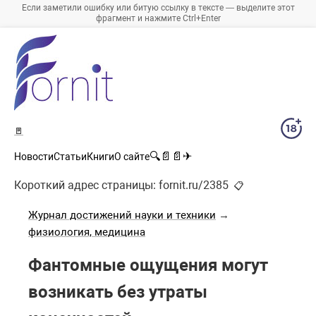
Если заметили ошибку или битую ссылку в тексте — выделите этот
фрагмент и нажмите Ctrl+Enter
🚪
🔍
📄
📄
✈
Новости
Статьи
Книги
О сайте
Короткий адрес страницы:
fornit.ru/2385
📋
Журнал достижений науки и техники
→
физиология, медицина
Фантомные ощущения могут
возникать без утраты