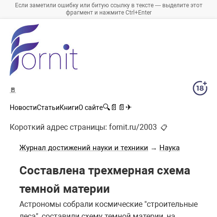
Если заметили ошибку или битую ссылку в тексте — выделите этот
фрагмент и нажмите Ctrl+Enter
🚪
🔍
📄
📄
✈
Новости
Статьи
Книги
О сайте
Короткий адрес страницы:
fornit.ru/2003
📋
Журнал достижений науки и техники
→
Наука
Составлена трехмерная схема
темной материи
Астрономы собрали космические "строительные
леса", составили схему темной материи, на