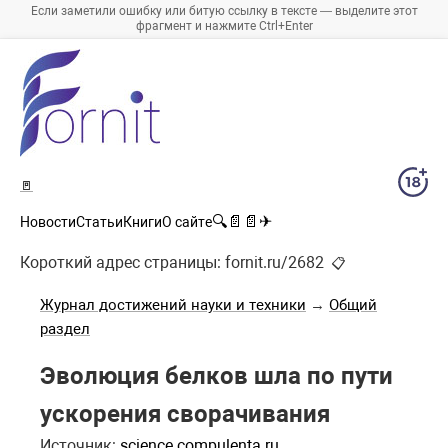
Если заметили ошибку или битую ссылку в тексте — выделите этот
фрагмент и нажмите Ctrl+Enter
🚪
🔍
📄
📄
✈
Новости
Статьи
Книги
О сайте
Короткий адрес страницы:
fornit.ru/2682
📋
Журнал достижений науки и техники
→
Общий
раздел
Эволюция белков шла по пути
ускорения сворачивания
Источник:
science.compulenta.ru