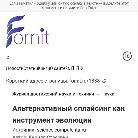
Если заметили ошибку или битую ссылку в тексте — выделите этот
фрагмент и нажмите Ctrl+Enter
🚪
🔍
📄
📄
✈
Новости
Статьи
Книги
О сайте
Короткий адрес страницы:
fornit.ru/1838
📋
Журнал достижений науки и техники
→
Наука
Альтернативный сплайсинг как
инструмент эволюции
Источник:
science.compulenta.ru
Автор: Кирилл Стасевич