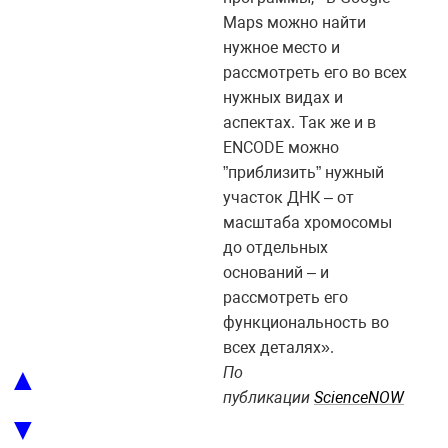
Maps можно найти
нужное место и
рассмотреть его во всех
нужных видах и
аспектах. Так же и в
ENCODE можно
”приблизить” нужный
участок ДНК – от
масштаба хромосомы
до отдельных
оснований – и
рассмотреть его
функциональность во
всех деталях».
▲
По
публикации
ScienceNOW
▼