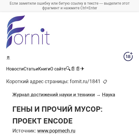
Если заметили ошибку или битую ссылку в тексте — выделите этот
фрагмент и нажмите Ctrl+Enter
🚪
🔍
📄
📄
✈
Новости
Статьи
Книги
О сайте
Короткий адрес страницы:
fornit.ru/1841
📋
Журнал достижений науки и техники
→
Наука
ГЕНЫ И ПРОЧИЙ МУСОР:
ПРОЕКТ ENCODE
Источник:
www.popmech.ru