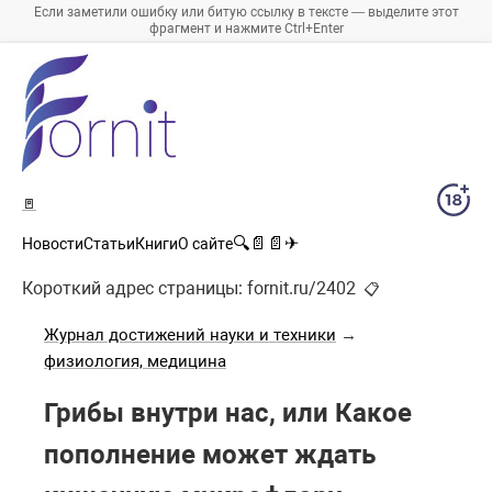
Если заметили ошибку или битую ссылку в тексте — выделите этот
фрагмент и нажмите Ctrl+Enter
🚪
🔍
📄
📄
✈
Новости
Статьи
Книги
О сайте
Короткий адрес страницы:
fornit.ru/2402
📋
Журнал достижений науки и техники
→
физиология, медицина
Грибы внутри нас, или Какое
пополнение может ждать